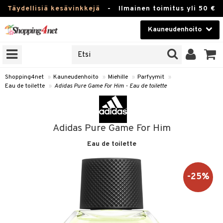
Täydellisiä kesävinkkejä
-
Ilmainen toimitus yli 50 €
Kauneudenhoito
ERKKEJÄ
Kauneudenhoito
M BRANDS
T
Piilolinssit
Shopping4net
»
Kauneudenhoito
»
Miehille
»
Parfyymit
»
Eau de toilette
»
Adidas Pure Game For Him - Eau de toilette
JAT
Luontaistuotteet
UOTTEITA
Apteekki
Adidas Pure Game For Him
Fitness
Eau de toilette
t
Koti & Sisustus
t Set
ito
t
Lelut, Lapsi & Vauva
-25%
jat / Kammat
inkotuotteet
stenlähtö
ito
Tuotemerkkejä
skuurit
koistuotteet
sväri
lakorut
inkotuotteet
iikka
mit
Kampanjat
stenlähtö
eruskettavat tuotteet
toaineet
vakorut
koistuotteet
t Set
er shave balm
mit