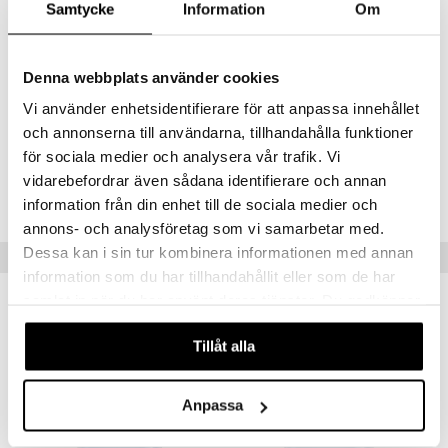
Samtycke
Information
Om
ja sypressi, jotka antavat tuoksulle sen maskuliinisen ja tyylikkään
säväyksen. Patsuli ja tambolipuu pohjanuotissa yhdistettynä
aistilliseen tonkapapuun ja suitsukkeeseen pyöristävät tuoksun
lopuksi ja antavat sille hienoa syvyyttä.
Denna webbplats använder cookies
Adidas Pure Game on intohimoinen tuoksu kaikille jalkapallofaneille
Vi använder enhetsidentifierare för att anpassa innehållet
ympäri maailma, koska se todistaa, että ”Impossible is Nothing”.
och annonserna till användarna, tillhandahålla funktioner
för sociala medier och analysera vår trafik. Vi
Tuotenumero
vidarebefordrar även sådana identifierare och annan
CAD35-A1-50-XX-XX
information från din enhet till de sociala medier och
annons- och analysföretag som vi samarbetar med.
Dessa kan i sin tur kombinera informationen med annan
Vinkkejä sinulle
information som du har tillhandahållit eller som de har
samlat in när du har använt deras tjänster. Du godkänner
våra cookies vid fortsatt användande av vår webbplats.
Tillåt alla
Anpassa