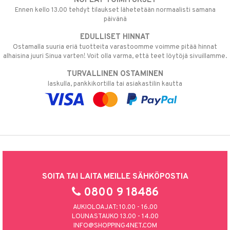
NOPEAT TOIMITUKSET
Ennen kello 13.00 tehdyt tilaukset lähetetään normaalisti samana
päivänä
EDULLISET HINNAT
Ostamalla suuria eriä tuotteita varastoomme voimme pitää hinnat
alhaisina juuri Sinua varten! Voit olla varma, että teet löytöjä sivuillamme.
TURVALLINEN OSTAMINEN
laskulla, pankkikortilla tai asiakastilin kautta
SOITA TAI LAITA MEILLE SÄHKÖPOSTIA
0800 9 18486
AUKIOLOAJAT: 10.00 - 16.00
LOUNASTAUKO 13.00 - 14.00
INFO@SHOPPING4NET.COM