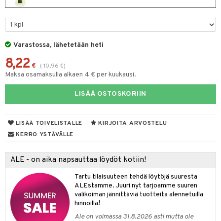
spalvelu
taloöljyt
 10
 System
ksiä & vastauksia
talovoiteet
he 1: Puhdistus
ito
tuotetta
Varastossa, lähetetään heti
he 2: Kirkastus
ien- ja Vartalonhoito
 verkkokaupasta
8,22
€
(
10,96
€
)
he 3: Kosteutus
teudenhoito
likiilto
t
Maksa osamaksulla alkaen 4 € per kuukausi.
rinta ja naamiot
lipuna
matics Elixir
o
LISÄÄ OSTOSKORIIN
distus
ltenrajausväri
yx
inkosuoja
rumit
makarvat
nique Happy
aihetta Miehille
LISÄÄ TOIVELISTALLE
KIRJOITA ARVOSTELU
mien/Huulten Hoito
KERRO YSTÄVÄLLE
miväri
nique Happy For Men
nhoito
kkisiveltmit
kastus
ALE - on aika napsauttaa löydöt kotiin!
kkivoide
teutus & Soujaus
Tartu tilaisuuteen tehdä löytöjä suuresta
ALEstamme. Juuri nyt tarjoamme suuren
tevoide
ranajo & Ihonpuhdistus
valikoiman jännittäviä tuotteita alennetuilla
justusvoide
hinnoilla!
Ale on voimassa 31.8.2026 asti mutta ole
kipuna