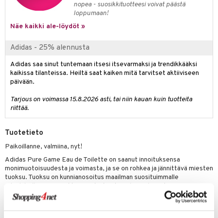
nopea - suosikkituotteesi voivat päästä
loppumaan!
teri
Näe kaikki ale-löydöt »
siväri
Adidas - 25% alennusta
mänrajauskynät
Adidas saa sinut tuntemaan itsesi itsevarmaksi ja trendikkääksi
kaikissa tilanteissa. Heiltä saat kaiken mitä tarvitset aktiiviseen
päivään.
Tarjous on voimassa 15.8.2026 asti, tai niin kauan kuin tuotteita
riittää.
Tuotetieto
Paikoillanne, valmiina, nyt!
Adidas Pure Game Eau de Toilette on saanut innoituksensa
monimuotoisuudesta ja voimasta, ja se on rohkea ja jännittävä miesten
tuoksu. Tuoksu on kunnianosoitus maailman suosituimmalle
urheilulajille, jossa joukkueen yksitoista pelaajaa luovat magiaa.
Adidas Pure Game avaa jännittävällä sekoituksella greippiä ja
mandariinia, jota korostavat vihreä basilika ma mausteinen raikas
pippuri. Tuoksun sydämestä löytyy aromaattinen laventeli, guaiac-puu