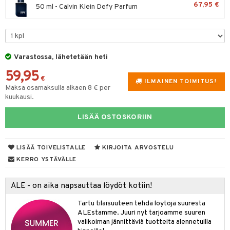
67,95 €
spalvelu
50 ml - Calvin Klein Defy Parfum
taloöljyt
 10
 System
ksiä & vastauksia
talovoiteet
he 1: Puhdistus
ito
tuotetta
he 2: Kirkastus
ien- ja Vartalonhoito
Varastossa, lähetetään heti
 verkkokaupasta
he 3: Kosteutus
teudenhoito
likiilto
t
59,95
€
ILMAINEN TOIMITUS!
rinta ja naamiot
lipuna
Maksa osamaksulla alkaen 8 € per
matics Elixir
o
kuukausi.
distus
ltenrajausväri
yx
inkosuoja
LISÄÄ OSTOSKORIIN
rumit
makarvat
nique Happy
aihetta Miehille
mien/Huulten Hoito
miväri
nique Happy For Men
nhoito
LISÄÄ TOIVELISTALLE
KIRJOITA ARVOSTELU
kkisiveltmit
kastus
KERRO YSTÄVÄLLE
kkivoide
teutus & Soujaus
ALE - on aika napsauttaa löydöt kotiin!
tevoide
ranajo & Ihonpuhdistus
Tartu tilaisuuteen tehdä löytöjä suuresta
justusvoide
ALEstamme. Juuri nyt tarjoamme suuren
valikoiman jännittäviä tuotteita alennetuilla
kipuna