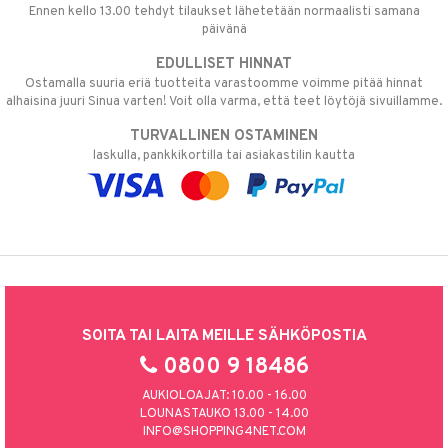
Ennen kello 13.00 tehdyt tilaukset lähetetään normaalisti samana
päivänä
EDULLISET HINNAT
Ostamalla suuria eriä tuotteita varastoomme voimme pitää hinnat
alhaisina juuri Sinua varten! Voit olla varma, että teet löytöjä sivuillamme.
TURVALLINEN OSTAMINEN
laskulla, pankkikortilla tai asiakastilin kautta
SOITA TAI LAITA MEILLE SÄHKÖPOSTIA
0800 9 18486
AUKIOLOAJAT: 10.00 - 16.00
LOUNASTAUKO 13.00 - 14.00
INFO@SHOPPING4NET.COM