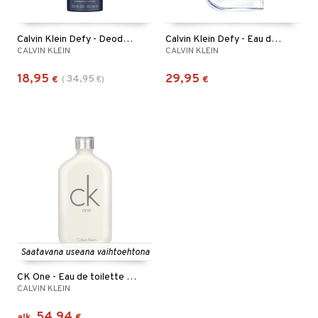
Calvin Klein Defy - Deodorant Spray
Calvin Klein Defy - Eau de parfum
CALVIN KLEIN
CALVIN KLEIN
18,95
29,95
34,95
€
(
€
)
€
Saatavana useana vaihtoehtona
CK One - Eau de toilette (Edt) Spray
CALVIN KLEIN
54,94
alk.
€