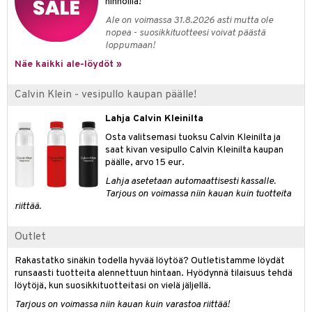
hinnoilla!
Ale on voimassa 31.8.2026 asti mutta ole
teri
nopea - suosikkituotteesi voivat päästä
siväri
loppumaan!
Näe kaikki ale-löydöt »
mänrajauskynät
Calvin Klein - vesipullo kaupan päälle!
Lahja Calvin Kleinilta
Osta valitsemasi tuoksu Calvin Kleinilta ja
saat kivan vesipullo Calvin Kleinilta kaupan
päälle, arvo 15 eur.
Lahja asetetaan automaattisesti kassalle.
Tarjous on voimassa niin kauan kuin tuotteita
riittää.
Outlet
Rakastatko sinäkin todella hyvää löytöä? Outletistamme löydät
runsaasti tuotteita alennettuun hintaan. Hyödynnä tilaisuus tehdä
löytöjä, kun suosikkituotteitasi on vielä jäljellä.
Tarjous on voimassa niin kauan kuin varastoa riittää!