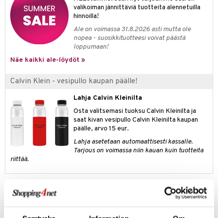
kkivoide
valikoiman jännittäviä tuotteita alennetuilla
teutus & Soujaus
hinnoilla!
tevoide
ranajo & Ihonpuhdistus
Ale on voimassa 31.8.2026 asti mutta ole
nopea - suosikkituotteesi voivat päästä
justusvoide
loppumaan!
kipuna
Näe kaikki ale-löydöt »
teri
Calvin Klein - vesipullo kaupan päälle!
siväri
Lahja Calvin Kleinilta
mänrajauskynät
Osta valitsemasi tuoksu Calvin Kleinilta ja
saat kivan vesipullo Calvin Kleinilta kaupan
päälle, arvo 15 eur.
Lahja asetetaan automaattisesti kassalle.
Tarjous on voimassa niin kauan kuin tuotteita
riittää.
Tuotetieto
Calvin Kleinin cK One Tuli markkinoille 1994. Sopii sekä miehille että
naisille. Raikas tuoksu, jossa bergamottia ja mandariinia. Sopii
päivittäiseen käyttöön.