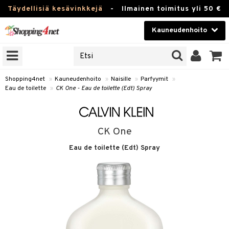
Täydellisiä kesävinkkejä
-
Ilmainen toimitus yli 50 €
Kauneudenhoito
ERKKEJÄ
Kauneudenhoito
M BRANDS
T
Piilolinssit
Shopping4net
»
Kauneudenhoito
»
Naisille
»
Parfyymit
»
Eau de toilette
»
CK One - Eau de toilette (Edt) Spray
JAT
Luontaistuotteet
UOTTEITA
Apteekki
CK One
Fitness
Eau de toilette (Edt) Spray
t
Koti & Sisustus
t Set
ito
Lelut, Lapsi & Vauva
jat / Kammat
inkotuotteet
Tuotemerkkejä
skuurit
koistuotteet
lakorut
iikka
Kampanjat
stenlähtö
eruskettavat tuotteet
vakorut
t Set
mit