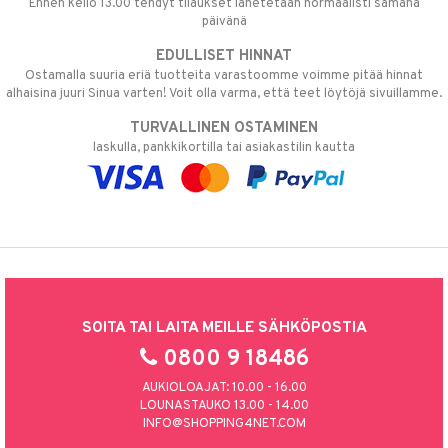
Ennen kello 13.00 tehdyt tilaukset lähetetään normaalisti samana
päivänä
EDULLISET HINNAT
Ostamalla suuria eriä tuotteita varastoomme voimme pitää hinnat
alhaisina juuri Sinua varten! Voit olla varma, että teet löytöjä sivuillamme.
TURVALLINEN OSTAMINEN
laskulla, pankkikortilla tai asiakastilin kautta
SOITA TAI LAITA MEILLE SÄHKÖPOSTIA
0800 9 18486
AUKIOLOAJAT: 10.00 - 16.00
LOUNASTAUKO 13.00 - 14.00
INFO@SHOPPING4NET.COM