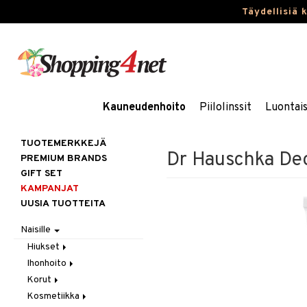
Täydellisiä 
Kauneudenhoito
Piilolinssit
Luontai
TUOTEMERKKEJÄ
Dr Hauschka Deo
PREMIUM BRANDS
GIFT SET
KAMPANJAT
UUSIA TUOTTEITA
Naisille
Hiukset
Ihonhoito
Gift Set
Korut
Harjat / Kammat
Aurinkotuotteet
Kosmetiikka
Hiuskuurit
Erikoistuotteet
Kaulakorut