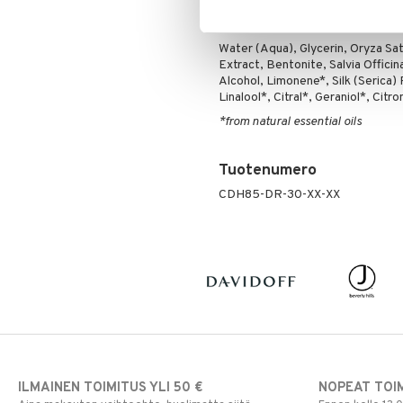
Poskipuna
Ainesosat
Puuteri
Water (Aqua), Glycerin, Oryza Sat
Ripsiväri
Extract, Bentonite, Salvia Offici
Alcohol, Limonene*, Silk (Serica)
Silmänrajauskynät
Linalool*, Citral*, Geraniol*, Citr
*from natural essential oils
Tuotenumero
CDH85-DR-30-XX-XX
ILMAINEN TOIMITUS YLI 50 €
NOPEAT TOI