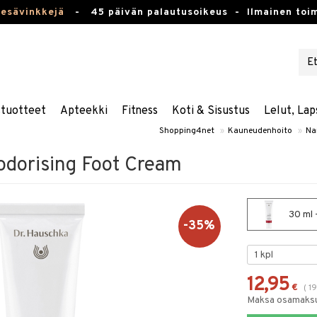
kesävinkkejä
-
45 päivän palautusoikeus -
Ilmainen toim
stuotteet
Apteekki
Fitness
Koti & Sisustus
Lelut, Lap
Shopping4net
»
Kauneudenhoito
»
Nai
dorising Foot Cream
30 ml 
-35%
12,95
€
(
1
Maksa osamaksul