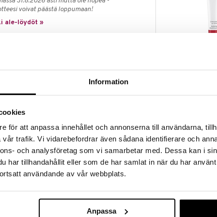
massa 31.8.2026 asti mutta ole nopea -
otteesi voivat päästä loppumaan!
i ale-löydöt »
Dr Hauschka H
 on jalkavoide, joka virkistää jalkoja ja luo
Hand Cream
DR HAUSCHKA
Information
ys sitovat kosteutta ja takaavat välittömän ja
20,95
€
päröi ihoa hienolla puuterikerroksella ja ehkäisee
stelmä rosmariinin eteeristä öljyä, salviaa ja
cookies
televästi. Se luo terveellisen olosuhteet jaloille, mikä
e för att anpassa innehållet och annonserna till användarna, tillh
ävä
vår trafik. Vi vidarebefordrar även sådana identifierare och anna
nnons- och analysföretag som vi samarbetar med. Dessa kan i sin
alkojen terveyttä
har tillhandahållit eller som de har samlat in när du har använt
ortsatt användande av vår webbplats.
a, ohuena kerroksena jalkaterän alle ja varpaiden
Anpassa