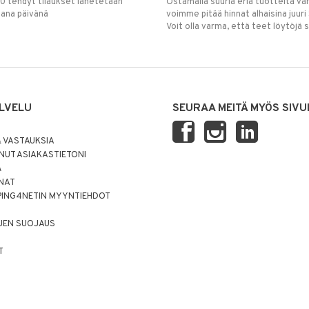
00 tehdyt tilaukset lähetetään
Ostamalla suuria eriä tuotteita 
mana päivänä
voimme pitää hinnat alhaisina juuri
Voit olla varma, että teet löytöjä 
LVELU
SEURAA MEITÄ MYÖS SIVU
 VASTAUKSIA
UT ASIAKASTIETONI
Ä
NNAT
PING4NETIN MYYNTIEHDOT
JEN SUOJAUS
T