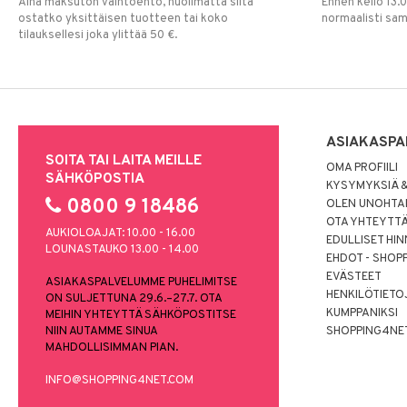
Aina maksuton vaihtoehto, huolimatta siitä
Ennen kello 13.
ostatko yksittäisen tuotteen tai koko
normaalisti sa
tilauksellesi joka ylittää 50 €.
ASIAKASPA
SOITA TAI LAITA MEILLE
OMA PROFIILI
SÄHKÖPOSTIA
KYSYMYKSIÄ &
0800 9 18486
OLEN UNOHTAN
OTA YHTEYTT
AUKIOLOAJAT: 10.00 - 16.00
EDULLISET HI
LOUNASTAUKO 13.00 - 14.00
EHDOT - SHOP
EVÄSTEET
ASIAKASPALVELUMME PUHELIMITSE
HENKILÖTIETO
ON SULJETTUNA 29.6.–27.7. OTA
KUMPPANIKSI
MEIHIN YHTEYTTÄ SÄHKÖPOSTITSE
NIIN AUTAMME SINUA
SHOPPING4NE
MAHDOLLISIMMAN PIAN.
INFO@SHOPPING4NET.COM