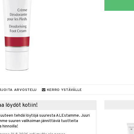
RJOITA ARVOSTELU
KERRO YSTÄVÄLLE
a löydöt kotiin!
isuuteen tehdä löytöjä suuresta ALEstamme. Juuri
mme suuren valikoiman jännittäviä tuotteita
a hinnoilla!