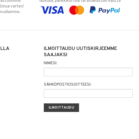
varastoomme
laskulla, pankkikortilla tai asiakastilin kautta
 Sinua varten!
sivuillamme.
ILLA
ILMOITTAUDU UUTISKIRJEEMME
SAAJAKSI
NIMESI:
SÄHKÖPOSTIOSOITTEESI: