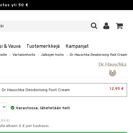
itus yli 50 €
si & Vauva
Tuotemerkkejä
Kampanjat
sille
»
Vartalonhoito
»
Jalkojen hoito
»
Dr Hauschka Deodorising Foot Cream
12,95 €
- Dr Hauschka Deodorising Foot Cream
Varastossa, lähetetään heti
9,95
€
)
la alkaen 4 € per kuukausi.