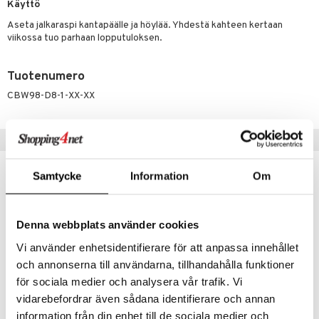
Käyttö
tuotetta
ranajotuotteet
hkugeelit & saippuat
he 2: Kirkastus
ien- ja Vartalonhoito
Aseta jalkaraspi kantapäälle ja höylää. Yhdestä kahteen kertaan
 verkkokaupasta
viikossa tuo parhaan lopputuloksen.
ta & Viikset
talovoiteet
he 3: Kosteutus
teudenhoito
likiilto
t
distaminen
rinta ja naamiot
lipuna
matics Elixir
o
Tuotenumero
rumit
CBW98-D8-1-XX-XX
distus
ltenrajausväri
yx
inkosuoja
mänympärysvoiteet
rumit
makarvat
nique Happy
aihetta Miehille
Suositut tuotteet
mien/Huulten Hoito
miväri
nique Happy For Men
nhoito
kkisiveltmit
kastus
Samtycke
Information
Om
kkivoide
teutus & Soujaus
tevoide
ranajo & Ihonpuhdistus
Denna webbplats använder cookies
justusvoide
Vi använder enhetsidentifierare för att anpassa innehållet
och annonserna till användarna, tillhandahålla funktioner
kipuna
för sociala medier och analysera vår trafik. Vi
teri
Saatavana useana vaihtoehtona
vidarebefordrar även sådana identifierare och annan
information från din enhet till de sociala medier och
siväri