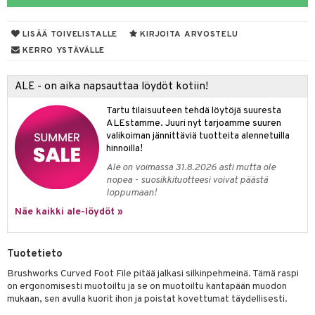
taloöljyt
LISÄÄ TOIVELISTALLE
KIRJOITA ARVOSTELU
talovoiteet
KERRO YSTÄVÄLLE
ALE - on aika napsauttaa löydöt kotiin!
t
Tartu tilaisuuteen tehdä löytöjä suuresta
stenlähtö
sasto
ito
iikkalaukkuja
ALEstamme. Juuri nyt tarjoamme suuren
valikoiman jännittäviä tuotteita alennetuilla
sväri
inkotuotteet
sit
mit
otteita
hinnoilla!
toaineet
koistuotteet
er shave balm
ko
onhoito
Ale on voimassa 31.8.2026 asti mutta ole
nopea - suosikkituotteesi voivat päästä
toilu
eruskettavat tuotteet
er shave lotion
inkotuotteet
loppumaan!
kölaitteet
Näe kaikki ale-löydöt »
vovoiteet
 de cologne
dorantit
linssit
mpoot
metiikkalaukkuja
 de toilette
koistuotteet
UE
Tuotetieto
vikkeita
rinta
japakkaukset
eruskettavat tuotteet
e
Brushworks Curved Foot File pitää jalkasi silkinpehmeinä. Tämä raspi
spalvelu
japakkaus
vojen poisto
on ergonomisesti muotoiltu ja se on muotoiltu kantapään muodon
 10
 System
mukaan, sen avulla kuorit ihon ja poistat kovettumat täydellisesti.
ksiä & vastauksia
amiot
ien hoito
he 1: Puhdistus
ito