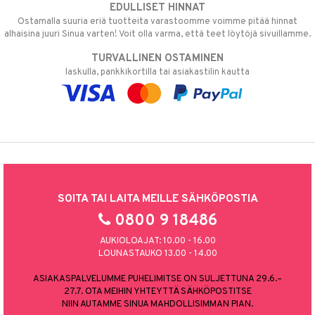
EDULLISET HINNAT
Ostamalla suuria eriä tuotteita varastoomme voimme pitää hinnat
alhaisina juuri Sinua varten! Voit olla varma, että teet löytöjä sivuillamme.
TURVALLINEN OSTAMINEN
laskulla, pankkikortilla tai asiakastilin kautta
SOITA TAI LAITA MEILLE SÄHKÖPOSTIA
0800 9 18486
AUKIOLOAJAT: 10.00 - 16.00
LOUNASTAUKO 13.00 - 14.00
ASIAKASPALVELUMME PUHELIMITSE ON SULJETTUNA 29.6.–
27.7. OTA MEIHIN YHTEYTTÄ SÄHKÖPOSTITSE
NIIN AUTAMME SINUA MAHDOLLISIMMAN PIAN.