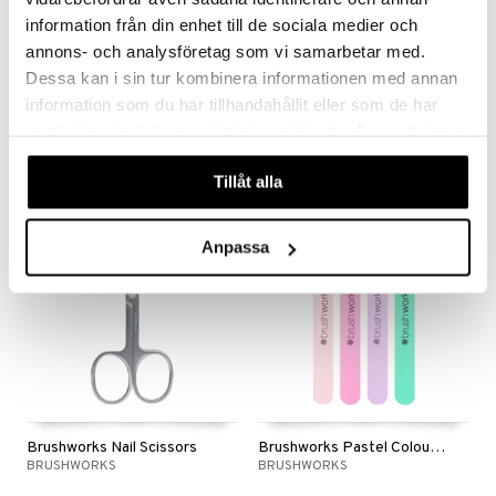
information från din enhet till de sociala medier och
annons- och analysföretag som vi samarbetar med.
Brushworks Cuticle Nippers
Brushworks Cuticle Pusher
Dessa kan i sin tur kombinera informationen med annan
BRUSHWORKS
BRUSHWORKS
information som du har tillhandahållit eller som de har
samlat in när du har använt deras tjänster. Du godkänner
7,94
6,95
€
€
våra cookies vid fortsatt användande av vår webbplats.
Tillåt alla
Anpassa
Brushworks Nail Scissors
Brushworks Pastel Coloured Nail Files Set
BRUSHWORKS
BRUSHWORKS