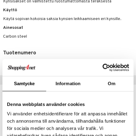
lipuna
matics Elixir
o
Kynsisakset on valmistettu ruostumattomasta teräksestä
rumit
distus
ltenrajausväri
Käyttö
yx
inkosuoja
mänympärysvoiteet
Käytä sopivan kokoisia saksia kynsien leikkaamiseen eri kynsille.
rumit
makarvat
nique Happy
aihetta Miehille
Ainesosat
mien/Huulten Hoito
miväri
nique Happy For Men
nhoito
Carbon steel
kkisiveltmit
kastus
kkivoide
teutus & Soujaus
Tuotenumero
CBW50-D8-1-XX-XX
tevoide
ranajo & Ihonpuhdistus
justusvoide
Suositut tuotteet
kipuna
Samtycke
Information
Om
teri
siväri
Denna webbplats använder cookies
Vi använder enhetsidentifierare för att anpassa innehållet
mänrajauskynät
och annonserna till användarna, tillhandahålla funktioner
för sociala medier och analysera vår trafik. Vi
vidarebefordrar även sådana identifierare och annan