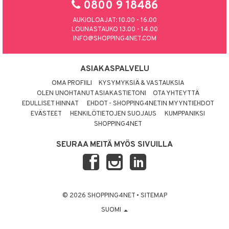
0800 9 18486
AUKIOLOAJAT: 10.00 - 16.00
LOUNASTAUKO 13.00 - 14.00
INFO@SHOPPING4NET.COM
ASIAKASPALVELU
OMA PROFIILI
KYSYMYKSIÄ & VASTAUKSIA
OLEN UNOHTANUT ASIAKASTIETONI
OTA YHTEYTTÄ
EDULLISET HINNAT
EHDOT - SHOPPING4NETIN MYYNTIEHDOT
EVÄSTEET
HENKILÖTIETOJEN SUOJAUS
KUMPPANIKSI
SHOPPING4NET
SEURAA MEITÄ MYÖS SIVUILLA
© 2026 SHOPPING4NET
•
SITEMAP
SUOMI