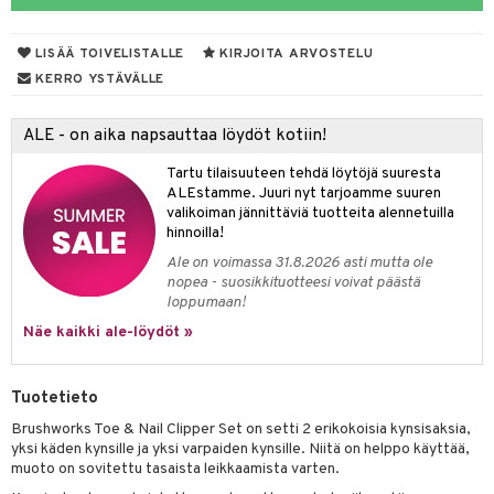
mivärit
 de toilette
inkotuotteet
t
LISÄÄ TOIVELISTALLE
KIRJOITA ARVOSTELU
sienhoito
japakkaukset
dorantit
stenlähtö
sasto
ito
iikkalaukkuja
KERRO YSTÄVÄLLE
siväri
ksukynttilät &
koistuotteet
sväri
inkotuotteet
sit
mit
otteita
onetuoksut
ALE - on aika napsauttaa löydöt kotiin!
t Set
toaineet
koistuotteet
er shave balm
ko
onhoito
talosuihke
Tartu tilaisuuteen tehdä löytöjä suuresta
eruskettavat tuotteet
toilu
eruskettavat tuotteet
er shave lotion
inkotuotteet
ALEstamme. Juuri nyt tarjoamme suuren
valikoiman jännittäviä tuotteita alennetuilla
kojen hoito
kölaitteet
vovoiteet
 de cologne
dorantit
linssit
hinnoilla!
vojen poisto
mpoot
metiikkalaukkuja
 de toilette
koistuotteet
UE
Ale on voimassa 31.8.2026 asti mutta ole
nopea - suosikkituotteesi voivat päästä
ien hoito
vikkeita
rinta
japakkaukset
eruskettavat tuotteet
e
loppumaan!
spalvelu
rinta
Näe kaikki ale-löydöt »
japakkaus
vojen poisto
 10
 System
ksiä & vastauksia
pytuotteita
amiot
ien hoito
he 1: Puhdistus
ito
tuotetta
Tuotetieto
hkugeelit & saippuat
ranajotuotteet
hkugeelit & saippuat
he 2: Kirkastus
ien- ja Vartalonhoito
Brushworks Toe & Nail Clipper Set on setti 2 erikokoisia kynsisaksia,
 verkkokaupasta
taloöljyt
ta & Viikset
talovoiteet
yksi käden kynsille ja yksi varpaiden kynsille. Niitä on helppo käyttää,
he 3: Kosteutus
teudenhoito
likiilto
t
muoto on sovitettu tasaista leikkaamista varten.
talovoiteet
distaminen
rinta ja naamiot