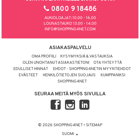
0800 9 18486
AUKIOLOAJAT: 10.00 - 16.00
LOUNASTAUKO 13.00 - 14.00
INFO@SHOPPING4NET.COM
ASIAKASPALVELU
OMA PROFIILI
KYSYMYKSIÄ & VASTAUKSIA
OLEN UNOHTANUT ASIAKASTIETONI
OTA YHTEYTTÄ
EDULLISET HINNAT
EHDOT - SHOPPING4NETIN MYYNTIEHDOT
EVÄSTEET
HENKILÖTIETOJEN SUOJAUS
KUMPPANIKSI
SHOPPING4NET
SEURAA MEITÄ MYÖS SIVUILLA
© 2026 SHOPPING4NET
•
SITEMAP
SUOMI