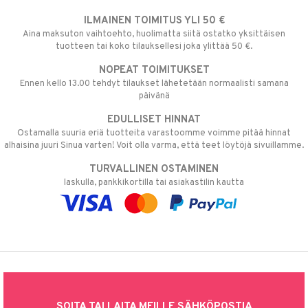
ILMAINEN TOIMITUS YLI 50 €
Aina maksuton vaihtoehto, huolimatta siitä ostatko yksittäisen
tuotteen tai koko tilauksellesi joka ylittää 50 €.
NOPEAT TOIMITUKSET
Ennen kello 13.00 tehdyt tilaukset lähetetään normaalisti samana
päivänä
EDULLISET HINNAT
Ostamalla suuria eriä tuotteita varastoomme voimme pitää hinnat
alhaisina juuri Sinua varten! Voit olla varma, että teet löytöjä sivuillamme.
TURVALLINEN OSTAMINEN
laskulla, pankkikortilla tai asiakastilin kautta
SOITA TAI LAITA MEILLE SÄHKÖPOSTIA