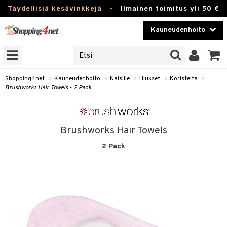
Täydellisiä kesävinkkejä
-
Ilmainen toimitus yli 50 €
Kauneudenhoito
ERKKEJÄ
Kauneudenhoito
M BRANDS
T
Piilolinssit
Shopping4net
»
Kauneudenhoito
»
Naisille
»
Hiukset
»
Koristeita
»
Brushworks Hair Towels - 2 Pack
JAT
Luontaistuotteet
UOTTEITA
Apteekki
Brushworks Hair Towels
Fitness
2 Pack
t
Koti & Sisustus
t Set
Lelut, Lapsi & Vauva
jat / Kammat
Tuotemerkkejä
skuurit
Kampanjat
stenlähtö