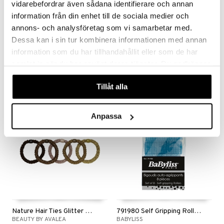
vidarebefordrar även sådana identifierare och annan
information från din enhet till de sociala medier och
Saatavana useana vaihtoehtona
Saatavana useana vaihtoehtona
annons- och analysföretag som vi samarbetar med.
Dessa kan i sin tur kombinera informationen med annan
Blax Snag Free Hair Elastics
Scrunchie
information som du har tillhandahållit eller som de har
BLAX
BEAUTY BY AVALEA
samlat in när du har använt deras tjänster. Du godkänner
5,21
1,90
6,95
alk.
€
(
€
)
€
våra cookies vid fortsatt användande av vår webbplats.
Tillåt alla
Anpassa
Nature Hair Ties Glitter With Pearl
791980 Self Gripping Rollers
BEAUTY BY AVALEA
BABYLISS