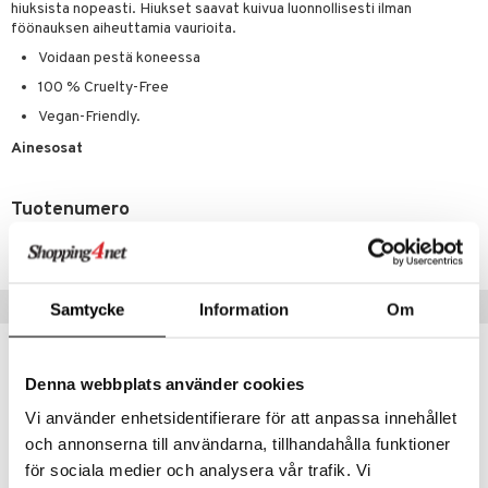
hiuksista nopeasti. Hiukset saavat kuivua luonnollisesti ilman
 verkkokaupasta
taloöljyt
ta & Viikset
föönauksen aiheuttamia vaurioita.
talovoiteet
he 3: Kosteutus
teudenhoito
likiilto
t
Voidaan pestä koneessa
talovoiteet
distaminen
rinta ja naamiot
lipuna
matics Elixir
o
100 % Cruelty-Free
rumit
distus
ltenrajausväri
yx
inkosuoja
Vegan-Friendly.
mänympärysvoiteet
rumit
makarvat
nique Happy
Ainesosat
aihetta Miehille
mien/Huulten Hoito
miväri
nique Happy For Men
nhoito
Tuotenumero
kkisiveltmit
kastus
CBW02-D8-1-XX-XX
kkivoide
teutus & Soujaus
tevoide
ranajo & Ihonpuhdistus
Suositut tuotteet
Samtycke
Information
Om
justusvoide
kampanja
-25%
kipuna
Denna webbplats använder cookies
teri
Vi använder enhetsidentifierare för att anpassa innehållet
och annonserna till användarna, tillhandahålla funktioner
siväri
för sociala medier och analysera vår trafik. Vi
mänrajauskynät