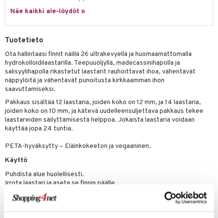
likiilto
t
talovoiteet
Näe kaikki ale-löydöt »
distaminen
rinta ja naamiot
lipuna
matics Elixir
o
rumit
distus
ltenrajausväri
yx
inkosuoja
Tuotetieto
mänympärysvoiteet
rumit
makarvat
nique Happy
aihetta Miehille
Ota hallintaasi finnit näillä 26 ultrakevyellä ja huomaamattomalla
hydrokolloidilaastarilla. Teepuuöljyllä, madecassinihapolla ja
mien/Huulten Hoito
miväri
nique Happy For Men
nhoito
salisyylihapolla rikastetut laastarit rauhoittavat ihoa, vähentävät
näppylöitä ja vähentävät punoitusta kirkkaamman ihon
kkisiveltmit
kastus
saavuttamiseksi.
kkivoide
teutus & Soujaus
Pakkaus sisältää 12 laastaria, joiden koko on 12 mm, ja 14 laastaria,
joiden koko on 10 mm, ja kätevä uudelleensuljettava pakkaus tekee
tevoide
ranajo & Ihonpuhdistus
laastareiden säilyttämisestä helppoa. Jokaista laastaria voidaan
käyttää jopa 24 tuntia.
justusvoide
PETA-hyväksytty – Eläinkokeeton ja vegaaninen.
kipuna
Käyttö
teri
Puhdista alue huolellisesti.
siväri
Irrota laastari ja aseta se finnin päälle.
Ainesosat
mänrajauskynät
Styrene/Isoprene Copolymer, Cellulose Gum, Glyceryl Hydrogenated