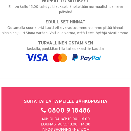
NOPEAT TOIMITUKSET
Ennen kello 13.00 tehdyt tilaukset lähetetään normaalisti samana
päivänä
EDULLISET HINNAT
Ostamalla suuria eriä tuotteita varastoomme voimme pitää hinnat
alhaisina juuri Sinua varten! Voit olla varma, että teet löytöjä sivuillamme.
TURVALLINEN OSTAMINEN
laskulla, pankkikortilla tai asiakastilin kautta
SOITA TAI LAITA MEILLE SÄHKÖPOSTIA
0800 9 18486
AUKIOLOAJAT: 10.00 - 16.00
LOUNASTAUKO 13.00 - 14.00
INFO@SHOPPING4NET.COM