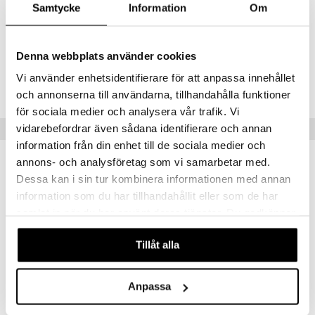
Rosinate, Pentaerythrityl Tetra-di-t-butyl Hydroxyhydrocinnamate,
Samtycke
Information
Om
Salicylic Acid, Melaleuca Alternifolia (Tea Tree) Leaf Oil, Aqua (Water),
Butylene Glycol, 1,2-Hexanediol, Centella Asiatica Extract.
Denna webbplats använder cookies
Tuotenumero
Vi använder enhetsidentifierare för att anpassa innehållet
CBWB7-D8-26-XX-XX
och annonserna till användarna, tillhandahålla funktioner
för sociala medier och analysera vår trafik. Vi
Vinkkejä sinulle
vidarebefordrar även sådana identifierare och annan
information från din enhet till de sociala medier och
annons- och analysföretag som vi samarbetar med.
Dessa kan i sin tur kombinera informationen med annan
information som du har tillhandahållit eller som de har
samlat in när du har använt deras tjänster. Du godkänner
våra cookies vid fortsatt användande av vår webbplats.
Tillåt alla
Anpassa
Brushworks Hair Towels - 2 Pack
Brushworks HD Quick Blow Dry Hair Brush