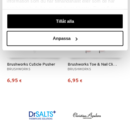
information som du har tillhandahållit eller som de har
samlat in när du har använt deras tjänster. Du godkänner
våra cookies vid fortsatt användande av vår webbplats.
Tillåt alla
Anpassa
Brushworks Cuticle Pusher
Brushworks Toe & Nail Clipper Set
BRUSHWORKS
BRUSHWORKS
6,95
6,95
€
€