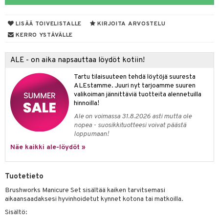
mivärit
 de toilette
inkotuotteet
t
LISÄÄ TOIVELISTALLE
KIRJOITA ARVOSTELU
sienhoito
japakkaukset
dorantit
stenlähtö
sasto
ito
iikkalaukkuja
KERRO YSTÄVÄLLE
siväri
ksukynttilät &
koistuotteet
sväri
inkotuotteet
sit
mit
otteita
onetuoksut
ALE - on aika napsauttaa löydöt kotiin!
t Set
toaineet
koistuotteet
er shave balm
ko
onhoito
talosuihke
Tartu tilaisuuteen tehdä löytöjä suuresta
eruskettavat tuotteet
toilu
eruskettavat tuotteet
er shave lotion
inkotuotteet
ALEstamme. Juuri nyt tarjoamme suuren
valikoiman jännittäviä tuotteita alennetuilla
kojen hoito
kölaitteet
vovoiteet
 de cologne
dorantit
linssit
hinnoilla!
vojen poisto
mpoot
metiikkalaukkuja
 de toilette
koistuotteet
UE
Ale on voimassa 31.8.2026 asti mutta ole
nopea - suosikkituotteesi voivat päästä
ien hoito
vikkeita
rinta
japakkaukset
eruskettavat tuotteet
e
loppumaan!
spalvelu
rinta
Näe kaikki ale-löydöt »
japakkaus
vojen poisto
 10
 System
ksiä & vastauksia
pytuotteita
amiot
ien hoito
he 1: Puhdistus
ito
tuotetta
Tuotetieto
hkugeelit & saippuat
ranajotuotteet
hkugeelit & saippuat
he 2: Kirkastus
ien- ja Vartalonhoito
Brushworks Manicure Set sisältää kaiken tarvitsemasi
 verkkokaupasta
taloöljyt
ta & Viikset
talovoiteet
aikaansaadaksesi hyvinhoidetut kynnet kotona tai matkoilla.
he 3: Kosteutus
teudenhoito
likiilto
t
Sisältö:
talovoiteet
distaminen
rinta ja naamiot