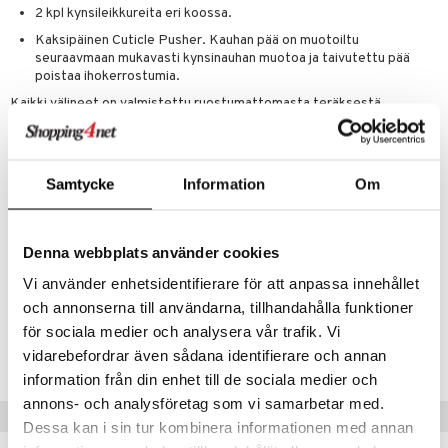
lipuna
matics Elixir
o
2 kpl kynsileikkureita eri koossa.
rumit
distus
ltenrajausväri
yx
inkosuoja
Kaksipäinen Cuticle Pusher. Kauhan pää on muotoiltu
seuraavmaan mukavasti kynsinauhan muotoa ja taivutettu pää
mänympärysvoiteet
rumit
makarvat
nique Happy
aihetta Miehille
poistaa ihokerrostumia.
mien/Huulten Hoito
miväri
nique Happy For Men
Kaikki välineet on valmistettu ruostumattomasta teräksestä.
nhoito
Käyttö
kkisiveltmit
kastus
Käytä sopivan kokoisia saksia kynsien leikkaamiseen. Pehmennä
kkivoide
teutus & Soujaus
kynsinauhat kastelemalla sormet lämpimässä vedessä. Paina
Samtycke
Information
Om
varovasti kynsinauhoja sisään taivutetulla päällä ja rapsuta varovasti
tevoide
ranajo & Ihonpuhdistus
pois kynsinauhojen kuolleita kerrostumia vinon pään avulla.
justusvoide
Ainesosat
Denna webbplats använder cookies
kipuna
Stainless steel
Vi använder enhetsidentifierare för att anpassa innehållet
teri
och annonserna till användarna, tillhandahålla funktioner
Tuotenumero
för sociala medier och analysera vår trafik. Vi
siväri
CBW49-D8-1-XX-XX
vidarebefordrar även sådana identifierare och annan
mänrajauskynät
information från din enhet till de sociala medier och
annons- och analysföretag som vi samarbetar med.
Vinkkejä sinulle
Dessa kan i sin tur kombinera informationen med annan