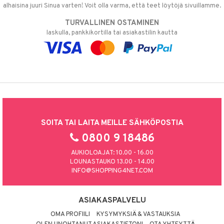
alhaisina juuri Sinua varten! Voit olla varma, että teet löytöjä sivuillamme.
TURVALLINEN OSTAMINEN
laskulla, pankkikortilla tai asiakastilin kautta
SOITA TAI LAITA MEILLE SÄHKÖPOSTIA
0800 9 18486
AUKIOLOAJAT: 10.00 - 16.00
LOUNASTAUKO 13.00 - 14.00
INFO@SHOPPING4NET.COM
ASIAKASPALVELU
OMA PROFIILI
KYSYMYKSIÄ & VASTAUKSIA