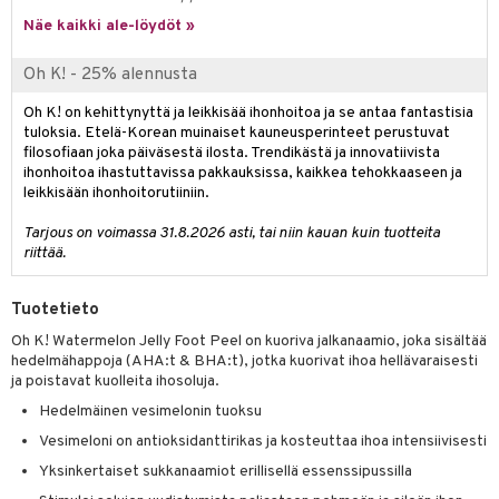
tuotetta
Näe kaikki ale-löydöt »
ranajotuotteet
hkugeelit & saippuat
he 2: Kirkastus
ien- ja Vartalonhoito
 verkkokaupasta
ta & Viikset
talovoiteet
he 3: Kosteutus
Oh K! - 25% alennusta
teudenhoito
likiilto
t
distaminen
rinta ja naamiot
lipuna
Oh K! on kehittynyttä ja leikkisää ihonhoitoa ja se antaa fantastisia
matics Elixir
o
tuloksia. Etelä-Korean muinaiset kauneusperinteet perustuvat
rumit
distus
ltenrajausväri
yx
inkosuoja
filosofiaan joka päiväsestä ilosta. Trendikästä ja innovatiivista
ihonhoitoa ihastuttavissa pakkauksissa, kaikkea tehokkaaseen ja
mänympärysvoiteet
rumit
makarvat
nique Happy
aihetta Miehille
leikkisään ihonhoitorutiiniin.
mien/Huulten Hoito
miväri
nique Happy For Men
nhoito
Tarjous on voimassa 31.8.2026 asti, tai niin kauan kuin tuotteita
riittää.
kkisiveltmit
kastus
kkivoide
teutus & Soujaus
Tuotetieto
Oh K! Watermelon Jelly Foot Peel on kuoriva jalkanaamio, joka sisältää
tevoide
ranajo & Ihonpuhdistus
hedelmähappoja (AHA:t & BHA:t), jotka kuorivat ihoa hellävaraisesti
justusvoide
ja poistavat kuolleita ihosoluja.
Hedelmäinen vesimelonin tuoksu
kipuna
Vesimeloni on antioksidanttirikas ja kosteuttaa ihoa intensiivisesti
teri
Yksinkertaiset sukkanaamiot erillisellä essenssipussilla
siväri