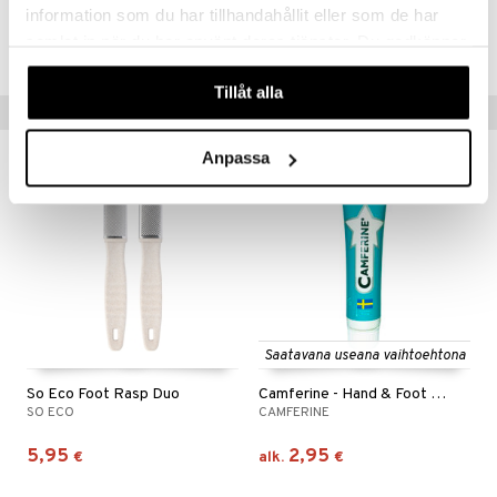
Tuotenumero
information som du har tillhandahållit eller som de har
samlat in när du har använt deras tjänster. Du godkänner
COK44-OS-1-XX-XX
våra cookies vid fortsatt användande av vår webbplats.
Tillåt alla
Suositut tuotteet
Anpassa
Saatavana useana vaihtoehtona
So Eco Foot Rasp Duo
Camferine - Hand & Foot Cream
SO ECO
CAMFERINE
5,95
2,95
€
alk.
€