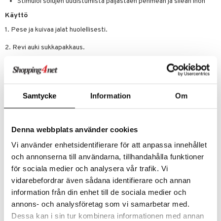
Stimuloi solujen uudistumista paljastaen pehmeän ja sileän ihon
mänrajauskynät
Käyttö
1. Pese ja kuivaa jalat huolellisesti.
2. Revi auki sukkapakkaus.
3. Laita sukat jalkaan, sido nilkkojen ympärille ja anna vaikuttaa 1–1,5
tuntia.
4. Ota sukat pois ja huuhtele mahdolliset jäämät.
Samtycke
Information
Om
Ainesosat
Alcohol, Aqua(Water, Eau), Lactic Acid, Ammonium
Denna webbplats använder cookies
Acryloyldimethyltaurate/VP Copolymer, Glycolic Acid, Glycerin,
Dimethyl Sulfone, Dipropylene Glycol, Arginine, PEG-60
Vi använder enhetsidentifierare för att anpassa innehållet
Hydrogenated Castor Oil, Hydroxyacetophenone, Caprylyl Glycol,
Salicylic Acid, Butylene Glycol, Parfum(Fragrance), Ethylhexylglycerin,
och annonserna till användarna, tillhandahålla funktioner
Disodium EDTA, Citrullus Lanatus (Watermelon) Fruit Extract, Pyrus
för sociala medier och analysera vår trafik. Vi
Malus (Apple) Fruit Extract, Citrus Aurantifolia (Lime) Fruit Extract,
vidarebefordrar även sådana identifierare och annan
Citrus Limon (Lemon) Fruit Extract, Citrus Aurantium Dulcis (Orange)
Fruit Extract, Vitis Vinifera (Grape) Fruit Extract, Dipotassium
information från din enhet till de sociala medier och
Glycyrrhizate, Amyl Cinnamal
annons- och analysföretag som vi samarbetar med.
Dessa kan i sin tur kombinera informationen med annan