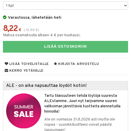
taloöljyt
talovoiteet
Varastossa, lähetetään heti
8,22
€
(
10,96
€
)
Maksa osamaksulla alkaen 4 € per kuukausi.
t
LISÄÄ OSTOSKORIIN
stenlähtö
sasto
ito
iikkalaukkuja
sväri
inkotuotteet
sit
mit
otteita
LISÄÄ TOIVELISTALLE
KIRJOITA ARVOSTELU
toaineet
koistuotteet
er shave balm
ko
onhoito
KERRO YSTÄVÄLLE
toilu
eruskettavat tuotteet
er shave lotion
inkotuotteet
ALE - on aika napsauttaa löydöt kotiin!
kölaitteet
vovoiteet
 de cologne
dorantit
linssit
Tartu tilaisuuteen tehdä löytöjä suuresta
mpoot
metiikkalaukkuja
 de toilette
koistuotteet
UE
ALEstamme. Juuri nyt tarjoamme suuren
valikoiman jännittäviä tuotteita alennetuilla
vikkeita
rinta
japakkaukset
eruskettavat tuotteet
e
hinnoilla!
spalvelu
japakkaus
vojen poisto
Ale on voimassa 31.8.2026 asti mutta ole
 10
 System
ksiä & vastauksia
nopea - suosikkituotteesi voivat päästä
amiot
ien hoito
loppumaan!
he 1: Puhdistus
ito