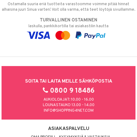
Ostamalla suuria eriä tuotteita varastoomme voimme pitää hinnat
alhaisina juuri Sinua varten! Voit olla varma, että teet löytöjä sivuillamme.
TURVALLINEN OSTAMINEN
laskulla, pankkikortilla tai asiakastilin kautta
SOITA TAI LAITA MEILLE SÄHKÖPOSTIA
0800 9 18486
AUKIOLOAJAT: 10.00 - 16.00
LOUNASTAUKO 13.00 - 14.00
INFO@SHOPPING4NET.COM
ASIAKASPALVELU