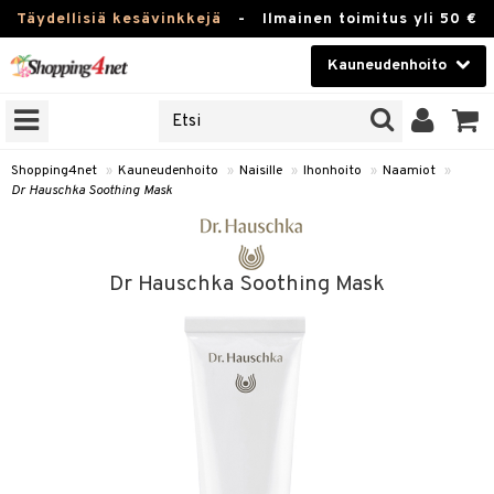
Täydellisiä kesävinkkejä
-
Ilmainen toimitus yli 50 €
Kauneudenhoito
ERKKEJÄ
Kauneudenhoito
M BRANDS
T
Piilolinssit
Shopping4net
»
Kauneudenhoito
»
Naisille
»
Ihonhoito
»
Naamiot
»
Dr Hauschka Soothing Mask
JAT
Luontaistuotteet
UOTTEITA
Apteekki
Dr Hauschka Soothing Mask
Fitness
t
Koti & Sisustus
t Set
ito
Lelut, Lapsi & Vauva
jat / Kammat
inkotuotteet
Tuotemerkkejä
skuurit
koistuotteet
Kampanjat
stenlähtö
eruskettavat tuotteet