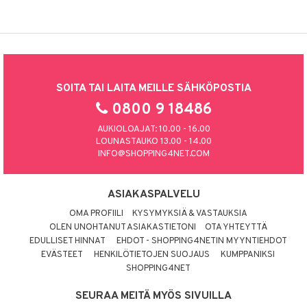
SOITA TAI LAITA MEILLE SÄHKÖPOSTIA
0800 9 18486
AUKIOLOAJAT: 10.00 - 16.00
LOUNASTAUKO 13.00 - 14.00
INFO@SHOPPING4NET.COM
ASIAKASPALVELU
OMA PROFIILI
KYSYMYKSIÄ & VASTAUKSIA
OLEN UNOHTANUT ASIAKASTIETONI
OTA YHTEYTTÄ
EDULLISET HINNAT
EHDOT - SHOPPING4NETIN MYYNTIEHDOT
EVÄSTEET
HENKILÖTIETOJEN SUOJAUS
KUMPPANIKSI
SHOPPING4NET
SEURAA MEITÄ MYÖS SIVUILLA