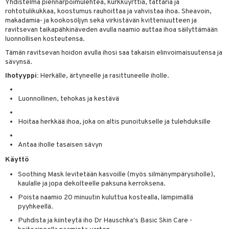
likiilto
t
Yhdistelmä piennarpoimulehteä, kurkkuyrttiä, tattaria ja
talovoiteet
rohtotulikukkaa, koostumus rauhoittaa ja vahvistaa ihoa. Sheavoin,
distaminen
rinta ja naamiot
lipuna
matics Elixir
o
makadamia- ja kookosöljyn sekä virkistävän kvitteniuutteen ja
ravitsevan taikapähkinäveden avulla naamio auttaa ihoa säilyttämään
rumit
distus
ltenrajausväri
yx
inkosuoja
luonnollisen kosteutensa.
mänympärysvoiteet
rumit
makarvat
nique Happy
Tämän ravitsevan hoidon avulla ihosi saa takaisin elinvoimaisuutensa ja
aihetta Miehille
sävynsä.
mien/Huulten Hoito
miväri
nique Happy For Men
nhoito
Ihotyyppi:
Herkälle, ärtyneelle ja rasittuneelle iholle.
kkisiveltmit
kastus
Luonnollinen, tehokas ja kestävä
kkivoide
teutus & Soujaus
tevoide
Hoitaa herkkää ihoa, joka on altis punoitukselle ja tulehduksille
ranajo & Ihonpuhdistus
justusvoide
Antaa iholle tasaisen sävyn
kipuna
Käyttö
teri
Soothing Mask levitetään kasvoille (myös silmänympärysiholle),
kaulalle ja jopa dekolteelle paksuna kerroksena.
siväri
Poista naamio 20 minuutin kuluttua kostealla, lämpimällä
pyyhkeellä.
mänrajauskynät
Puhdista ja kiinteytä iho Dr Hauschka's Basic Skin Care -