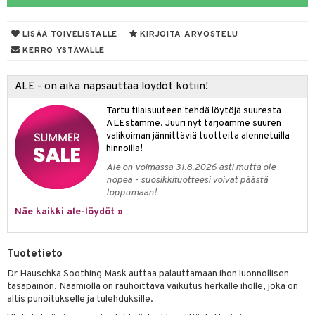
muksia
likiilto
o
 de parfum
i & Lapset
LISÄÄ TOIVELISTALLE
KIRJOITA ARVOSTELU
lipuna
nzer & Highlighter
nnet
 de toilette
inkotuotteet
t
KERRO YSTÄVÄLLE
lirasva
kkivoide
okynnet
t tarvikkeet
japakkaukset
dorantit
stenlähtö
sasto
ito
iikkalaukkuja
ALE - on aika napsauttaa löydöt kotiin!
auskynä
tevoide
sien hoito
kkaus
mät
ksukynttilät &
koistuotteet
sväri
inkotuotteet
sit
mit
otteita
onetuoksut
Tartu tilaisuuteen tehdä löytöjä suuresta
kipuna
silakanpoisto
ut
liner / Kajaali
t Set
toaineet
koistuotteet
er shave balm
ko
onhoito
ALEstamme. Juuri nyt tarjoamme suuren
talosuihke
valikoiman jännittäviä tuotteita alennetuilla
mer
silakat
setit
oripset
eruskettavat tuotteet
toilu
eruskettavat tuotteet
er shave lotion
inkotuotteet
hinnoilla!
teri
vikkeet
makarvat
kojen hoito
kölaitteet
vovoiteet
 de cologne
dorantit
linssit
Ale on voimassa 31.8.2026 asti mutta ole
nopea - suosikkituotteesi voivat päästä
ytetty Päivävoide
mivärit
vojen poisto
mpoot
metiikkalaukkuja
 de toilette
koistuotteet
UE
loppumaan!
sienhoito
ien hoito
vikkeita
Näe kaikki ale-löydöt »
rinta
japakkaukset
eruskettavat tuotteet
e
spalvelu
siväri
rinta
japakkaus
vojen poisto
 10
 System
ksiä & vastauksia
Tuotetieto
pytuotteita
amiot
ien hoito
he 1: Puhdistus
ito
Dr Hauschka Soothing Mask auttaa palauttamaan ihon luonnollisen
tuotetta
hkugeelit & saippuat
ranajotuotteet
hkugeelit & saippuat
tasapainon. Naamiolla on rauhoittava vaikutus herkälle iholle, joka on
he 2: Kirkastus
ien- ja Vartalonhoito
altis punoitukselle ja tulehduksille.
 verkkokaupasta
taloöljyt
ta & Viikset
talovoiteet
he 3: Kosteutus
teudenhoito