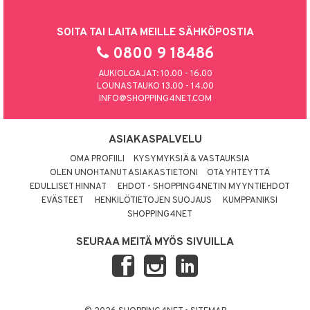
SOITA TAI LAITA MEILLE SÄHKÖPOSTIA
0800 9 18486
AUKIOLOAJAT: 10.00 - 16.00
LOUNASTAUKO 13.00 - 14.00
INFO@SHOPPING4NET.COM
ASIAKASPALVELU
OMA PROFIILI
KYSYMYKSIÄ & VASTAUKSIA
OLEN UNOHTANUT ASIAKASTIETONI
OTA YHTEYTTÄ
EDULLISET HINNAT
EHDOT - SHOPPING4NETIN MYYNTIEHDOT
EVÄSTEET
HENKILÖTIETOJEN SUOJAUS
KUMPPANIKSI
SHOPPING4NET
SEURAA MEITÄ MYÖS SIVUILLA