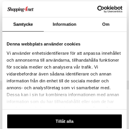
Bambu on ympäristöystävällinen materiaali, koska bambu kasvaa
nopeasti, tuottaa paljon happea ja imee hiilidioksidia. Bambu kasvaa
luonnollisesti monissa maailman osissa eikä siinä tarvitse käyttää
torjuntaaineita, jotta se kasvaisi.
Samtycke
Information
Om
Käyttö
Denna webbplats använder cookies
Konepestävä maksimilämpötilassa 50 astetta.
Vi använder enhetsidentifierare för att anpassa innehållet
Tuotenumero
och annonserna till användarna, tillhandahålla funktioner
för sociala medier och analysera vår trafik. Vi
CHL15-4J-1-XX-XX
vidarebefordrar även sådana identifierare och annan
information från din enhet till de sociala medier och
Vinkkejä sinulle
annons- och analysföretag som vi samarbetar med.
Dessa kan i sin tur kombinera informationen med annan
information som du har tillhandahållit eller som de har
samlat in när du har använt deras tjänster. Du godkänner
våra cookies vid fortsatt användande av vår webbplats.
Tillåt alla