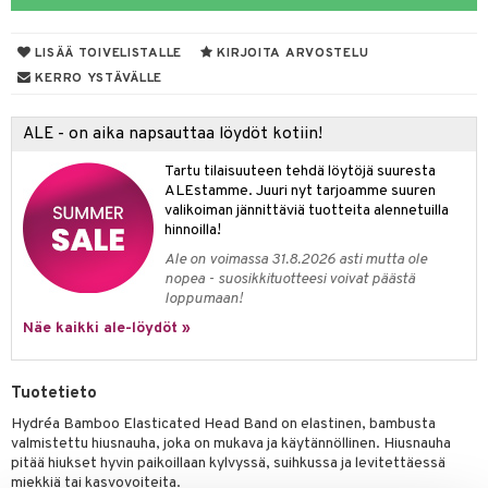
kastus
taloöljyt
kkivoide
teutus & Soujaus
LISÄÄ TOIVELISTALLE
KIRJOITA ARVOSTELU
talovoiteet
tevoide
ranajo & Ihonpuhdistus
KERRO YSTÄVÄLLE
justusvoide
ALE - on aika napsauttaa löydöt kotiin!
kipuna
Tartu tilaisuuteen tehdä löytöjä suuresta
teri
ALEstamme. Juuri nyt tarjoamme suuren
valikoiman jännittäviä tuotteita alennetuilla
siväri
hinnoilla!
mänrajauskynät
Ale on voimassa 31.8.2026 asti mutta ole
nopea - suosikkituotteesi voivat päästä
loppumaan!
Näe kaikki ale-löydöt »
Tuotetieto
Hydréa Bamboo Elasticated Head Band on elastinen, bambusta
valmistettu hiusnauha, joka on mukava ja käytännöllinen. Hiusnauha
pitää hiukset hyvin paikoillaan kylvyssä, suihkussa ja levitettäessä
miekkiä tai kasvovoiteita.