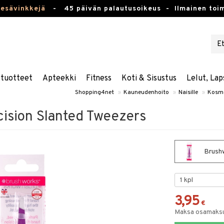
kesävinkkejä
-
45 päivän palautusoikeus -
Ilmainen toim
stuotteet
Apteekki
Fitness
Koti & Sisustus
Lelut, Lap
Shopping4net
»
Kauneudenhoito
»
Naisille
»
Kosme
ision Slanted Tweezers
Brushw
3,95
€
Maksa osamaksul