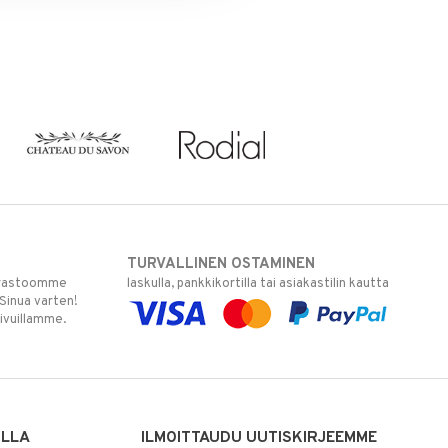
TURVALLINEN OSTAMINEN
varastoomme
laskulla, pankkikortilla tai asiakastilin kautta
 Sinua varten!
sivuillamme.
ILLA
ILMOITTAUDU UUTISKIRJEEMME