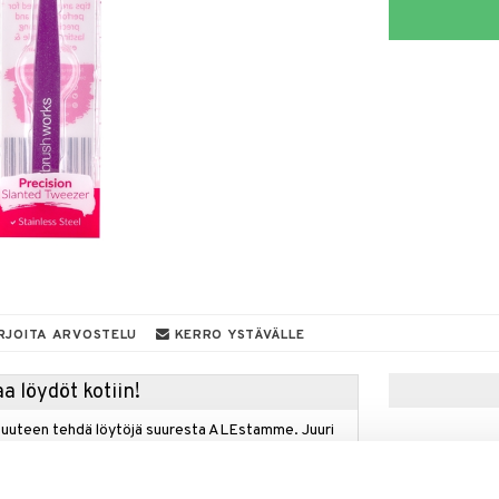
RJOITA ARVOSTELU
KERRO YSTÄVÄLLE
a löydöt kotiin!
isuuteen tehdä löytöjä suuresta ALEstamme. Juuri
mme suuren valikoiman jännittäviä tuotteita
a hinnoilla!