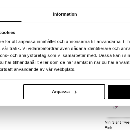
massa 31.8.2026 asti mutta ole nopea -
otteesi voivat päästä loppumaan!
i ale-löydöt »
Information
Saatavana
vaihtoe
cookies
Brushworks H
weezers ovat ruostumattomasta teräksestä
Tweezer Set
e för att anpassa innehållet och annonserna till användarna, tillh
ovat täydellisesti muotoillut vinon pään kera
BRUSHWORKS
vår trafik. Vi vidarebefordrar även sådana identifierare och anna
8,95
€
nnons- och analysföretag som vi samarbetar med. Dessa kan i sin
har tillhandahållit eller som de har samlat in när du har använt
 kulmien muotoiluun.
ortsatt användande av vår webbplats.
Anpassa
Mini Slant Tw
Pink