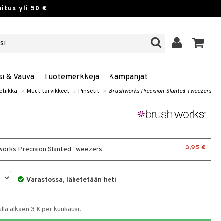
itus yli 50 €
si & Vauva
Tuotemerkkejä
Kampanjat
tiikka
»
Muut tarvikkeet
»
Pinsetit
»
Brushworks Precision Slanted Tweezers
3,95 €
orks Precision Slanted Tweezers
Varastossa, lähetetään heti
la alkaen 3 € per kuukausi.