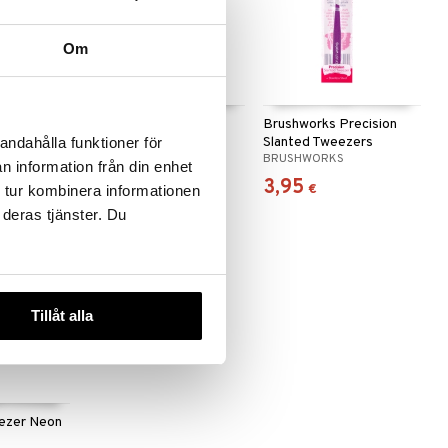
Om
 useana
htona
D 4 Piece
BaByliss Make Up
Brushworks Precision
794324 Dual Purpose
Slanted Tweezers
andahålla funktioner för
BABYLISS
BRUSHWORKS
Tweezers
n information från din enhet
9,95
3,95
€
€
 tur kombinera informationen
 deras tjänster. Du
Tillåt alla
eezer Neon