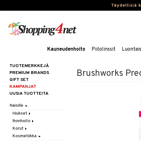
Täydellisiä 
Kauneudenhoito
Piilolinssit
Luontai
TUOTEMERKKEJÄ
Brushworks Prec
PREMIUM BRANDS
GIFT SET
KAMPANJAT
UUSIA TUOTTEITA
Naisille
Hiukset
Ihonhoito
Gift Set
Korut
Harjat / Kammat
Aurinkotuotteet
Kosmetiikka
Hiuskuurit
Erikoistuotteet
Kaulakorut