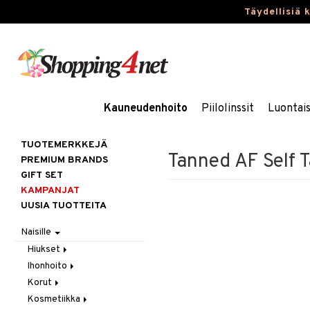
Täydellisiä 
Kauneudenhoito
Piilolinssit
Luontai
TUOTEMERKKEJÄ
Tanned AF Self 
PREMIUM BRANDS
GIFT SET
KAMPANJAT
UUSIA TUOTTEITA
Naisille
Hiukset
Ihonhoito
Gift Set
Korut
Harjat / Kammat
Aurinkotuotteet
Kosmetiikka
Hiuskuurit
Erikoistuotteet
Kaulakorut