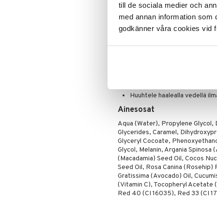
antaa kauniin syvän ja tumman päi
till de sociala medier och a
Poskipuna
tuotteiden hajua. - Näkyviä tuloksi
med annan information som du 
tummemman lopputuloksen saavutt
Puuteri
parabeeneja.
godkänner våra cookies vid f
Ripsiväri
Käyttö
Silmänrajauskynät
Levitä puhtaalle ja kuivalle kuo
Käytä vähemmän tuotetta kyynärp
Vaikutusaika 1-8 tuntia.
Huuhtele haalealla vedellä il
Ainesosat
Aqua (Water), Propylene Glycol,
Glycerides, Caramel, Dihydroxyp
Glyceryl Cocoate, Phenoxyethanol
Glycol, Melanin, Argania Spinosa 
(Macadamia) Seed Oil, Cocos Nuci
Seed Oil, Rosa Canina (Rosehip) Fr
Gratissima (Avocado) Oil, Cucumis
(Vitamin C), Tocopheryl Acetate (
Red 40 (CI 16035), Red 33 (CI 17