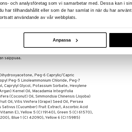
vetyksen ilman tyypillistä itseruskettavien
nnons- och analysföretag som vi samarbetar med. Dessa kan i sin
a tunnissa. - Anna vaikuttaa jopa 8 tuntia vielä
har tillhandahållit eller som de har samlat in när du har använt
amiseksi. - 100% vegaaninen. - Ei sisällä
ortsatt användande av vår webbplats.
ritulle iholle hansikkaalla pyörein liikkein.
Anpassa
äihin, ranteisiin, käsiin, polviin ja jalkoihin.
man saippuaa.
 Dihydroxyacetone, Peg-6 Caprylic/Capric
ropyl Peg-5 Linoleammonium Chloride, Peg-7
, Caprylyl Glycol, Potassium Sorbate, Hexylene
(Argan) Kernel Oil, Macadamia Integrifolia
fera (Coconut) Oil, Simmondsia Chinensis (Jojoba)
uit Oil, Vitis Vinifera (Grape) Seed Oil, Persea
 Sativus (Cucumber) Fruit Extract, Ascorbic Acid
Vitamin E), Yellow 5 (CI 19140), Green 5 (CI 61570),
200), Blue 1 (CI 42090), Yellow 6 (CI 15985)