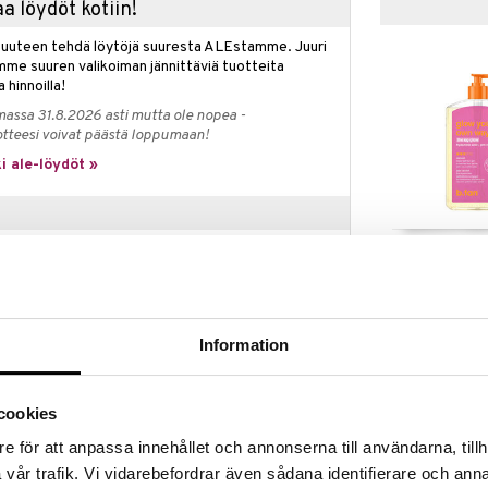
a löydöt kotiin!
isuuteen tehdä löytöjä suuresta ALEstamme. Juuri
mme suuren valikoiman jännittäviä tuotteita
a hinnoilla!
massa 31.8.2026 asti mutta ole nopea -
otteesi voivat päästä loppumaan!
i ale-löydöt »
Glow Your Ow
: spray, vaahto, voide, sumute, tipat ja geeli –
OG Glow - Clea
iviä ja täynnä hyviä ainesosia. Saat luonnollisen,
B.TAN
Gel
n kauniilla hehkulla – täysin ilman
kaukset, luotettavat tuotteet. Kiiruhda, hehkusi
19,95
€
Information
, tai niin kauan kuin tuotteita riittää.
cookies
e för att anpassa innehållet och annonserna till användarna, tillh
eruskettava vaahto. Se antaa erittäin tumman
 tyypillistä itseruskettavien tuotteiden hajua. Vaahto
vår trafik. Vi vidarebefordrar även sådana identifierare och anna