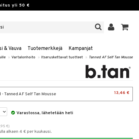
itus yli 50 €
si & Vauva
Tuotemerkkejä
Kampanjat
ille
»
Vartalonhoito
»
Itseruskettavat tuotteet
»
Tanned AF Self Tan Mousse
13,46 €
 - Tanned AF Self Tan Mousse
Varastossa, lähetetään heti
7,95
€
)
la alkaen 4 € per kuukausi.