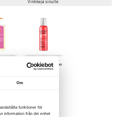
Vinkkejä sinulle
n Way The
Just Shut Up & Sunkiss
r Self Tan
Me Whipped Gradual Tan
B.TAN
4,95
€
Om
andahålla funktioner för
n information från din enhet