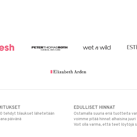
MITUKSET
EDULLISET HINNAT
00 tehdyt tilaukset lähetetään
Ostamalla suuria eriä tuotteita 
mana päivänä
voimme pitää hinnat alhaisina juuri
Voit olla varma, että teet löytöjä 