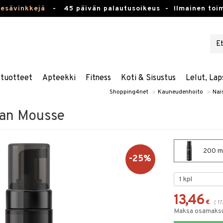
kesävinkkejä
-
45 päivän palautusoikeus -
Ilmainen toim
stuotteet
Apteekki
Fitness
Koti & Sisustus
Lelut, Lap
Shopping4net
»
Kauneudenhoito
»
Nais
Tan Mousse
200 ml
-25%
13,46
€
(
1
Maksa osamaksul