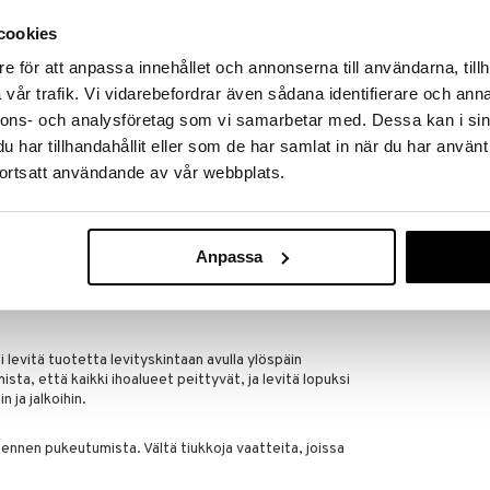
ksu, jonka on kehittänyt parfyyminvalmistaja
cookies
ti itseruskettavan tuotteen hajun, myös kehitysajan
e för att anpassa innehållet och annonserna till användarna, tillh
vår trafik. Vi vidarebefordrar även sådana identifierare och anna
nnons- och analysföretag som vi samarbetar med. Dessa kan i sin
har tillhandahållit eller som de har samlat in när du har använt
on suuteleman sävyn
ortsatt användande av vår webbplats.
skean ihonsävyn
sävyn
ISEEN AURINGONOTTOON ILMAN AURINKOA:
Anpassa
ttöä. Jos haluat poistaa karvat alueelta, johon aiot
steuta kuivat ihoalueet, kuten kyynärpäät, polvet,
levitä tuotetta levityskintaan avulla ylöspäin
mista, että kaikki ihoalueet peittyvät, ja levitä lopuksi
n ja jalkoihin.
 ennen pukeutumista. Vältä tiukkoja vaatteita, joissa