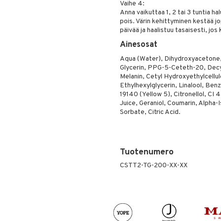
Vaihe 4:
Anna vaikuttaa 1, 2 tai 3 tuntia h
pois. Värin kehittyminen kestää jo
päivää ja haalistuu tasaisesti, jos
Ainesosat
Aqua (Water), Dihydroxyacetone, 
Glycerin, PPG-5-Ceteth-20, Decy
Melanin, Cetyl Hydroxyethylcellu
Ethylhexylglycerin, Linalool, Benz
19140 (Yellow 5), Citronellol, CI
Juice, Geraniol, Coumarin, Alpha-
Sorbate, Citric Acid.
Tuotenumero
CSTT2-TG-200-XX-XX