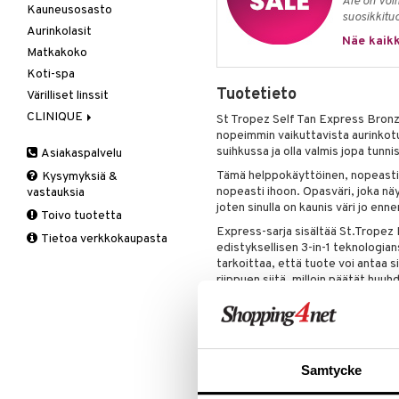
Ale on voi
Kauneusosasto
Ihonhoito
Kosmetiikkalaukkuja
Hiustenlähtö
suosikkitu
Aurinkolasit
Parfyymit
Kylpytuotteita
Hiusväri
Aurinkotuotteet
Näe kaikk
Matkakoko
Vartalonhoito
Hoitoaineet
Erikoistuotteet
After shave balm
Koti-spa
Muotoilu
Itseruskettavat
After shave lotion
Aurinkotuotteet
tuotteet
Tuotetieto
Värilliset linssit
Sähkölaitteet
Eau de cologne
Deodorantit
Kasvovoiteet
CLINIQUE
Sampoot
Eau de toilette
Erikoistuotteet
St Tropez Self Tan Express Bronz
Kosmetiikkalaukkuja
nopeimmin vaikuttavista aurinkot
Clinique
Tarvikkeita
Lahjapakkaukset
Itseruskettavat
suihkussa ja olla valmis jopa tunni
Asiakaspalvelu
Kuorinta
tuotteet
3-Step System
Top 10
Lahjapakkaus
Karvojen poisto
Tämä helppokäyttöinen, nopeasti 
Kysymyksiä &
Ihonhoito
Vaihe 1: Puhdistus
nopeasti ihoon. Opasväri, joka näy
vastauksia
Naamiot
Käsien hoito
Meikit
Vaihe 2: Kirkastus
Käsien- ja Vartalonhoito
joten sinulla on kaunis väri jo enne
Toivo tuotetta
Parranajotuotteet
Suihkugeelit & saippuat
Tuoksut
Vaihe 3: Kosteutus
Kosteudenhoito
Huulikiilto
Express-sarja sisältää St.Tropez 
Tietoa verkkokaupasta
Parta & Viikset
Vartalovoiteet
Aurinko
Kuorinta ja naamiot
Huulipuna
Aromatics Elixir
edistyksellisen 3-in-1 teknologian
Puhdistaminen
tarkoittaa, että tuote voi antaa 
Miehet
Puhdistus
Huultenrajausväri
Calyx
Aurinkosuoja
riippuen siitä, milloin päätät huuh
Seerumit
Seerumit
Kulmakarvat
Clinique Happy
3-Vaihetta Miehille
Silmänympärysvoiteet
Huuhtele 1 tunnin jälkeen sa
Silmien/Huulten Hoito
Luomiväri
Clinique Happy For Men
Ironhoito
2 tunnin jälkeen saadaksesi k
Meikkisiveltmit
Kirkastus
Meikkivoide
Kosteutus & Soujaus
3 tunnin jälkeen saadaksesi
Samtycke
Peitevoide
Parranajo &
Värin kehittyminen kestää jopa 8 t
Ihonpuhdistus
myös sen jälkeen, kun opasväri on
Pohjustusvoide