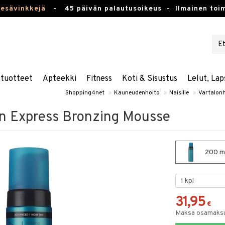
kesävinkkejä
-
45 päivän palautusoikeus -
Ilmainen toim
stuotteet
Apteekki
Fitness
Koti & Sisustus
Lelut, Lap
Shopping4net
»
Kauneudenhoito
»
Naisille
»
Vartalon
Tan Express Bronzing Mousse
200 ml
31,95
€
Maksa osamaksul