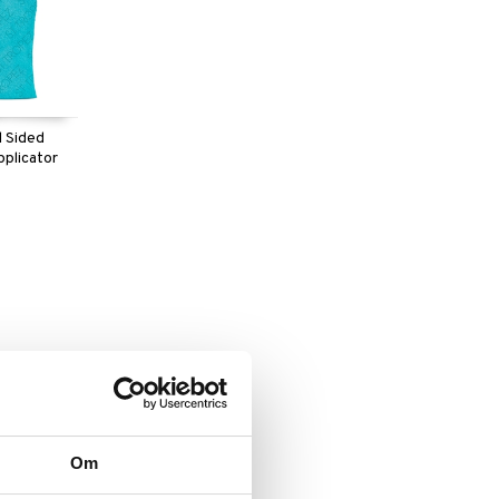
l Sided
pplicator
Om