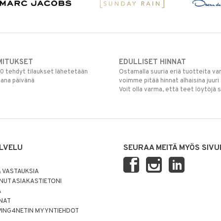
MITUKSET
EDULLISET HINNAT
00 tehdyt tilaukset lähetetään
Ostamalla suuria eriä tuotteita 
mana päivänä
voimme pitää hinnat alhaisina juuri
Voit olla varma, että teet löytöjä 
LVELU
SEURAA MEITÄ MYÖS SIVU
 VASTAUKSIA
UT ASIAKASTIETONI
Ä
NNAT
PING4NETIN MYYNTIEHDOT