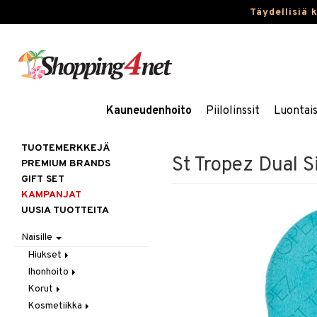
Täydellisiä 
Kauneudenhoito
Piilolinssit
Luontai
TUOTEMERKKEJÄ
St Tropez Dual S
PREMIUM BRANDS
GIFT SET
KAMPANJAT
UUSIA TUOTTEITA
Naisille
Hiukset
Ihonhoito
Gift Set
Korut
Harjat / Kammat
Aurinkotuotteet
Kosmetiikka
Hiuskuurit
Erikoistuotteet
Kaulakorut