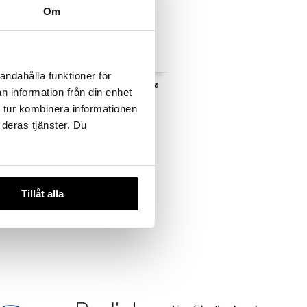
Om
 useana
htona
andahålla funktioner för
 Tan
St Tropez Self Tan Ultra
n information från din enhet
ing Mousse
Dark Bronzing Mousse
 tur kombinera informationen
ST. TROPEZ
 deras tjänster. Du
31,95
€
€
Tillåt alla