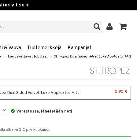
itus yli 50 €
si & Vauva
Tuotemerkkejä
Kampanjat
o
»
Itseruskettavat tuotteet
»
St Tropez Dual Sided Velvet Luxe Applicator Mitt
5,95 €
pez Dual Sided Velvet Luxe Applicator Mitt
Varastossa, lähetetään heti
la alkaen 3 € per kuukausi.