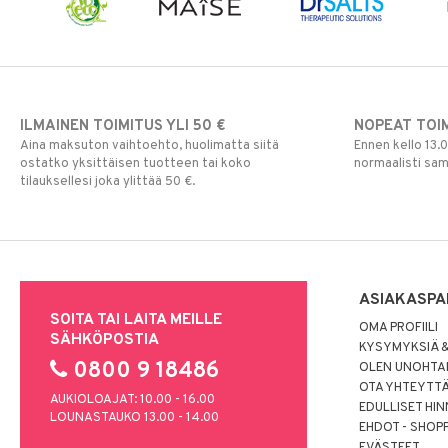
Poskipuna
Puuteri
Ripsiväri
Silmänrajauskynät
ILMAINEN TOIMITUS YLI 50 €
NOPEAT TOI
Aina maksuton vaihtoehto, huolimatta siitä
Ennen kello 13.
ostatko yksittäisen tuotteen tai koko
normaalisti sa
tilauksellesi joka ylittää 50 €.
ASIAKASPA
SOITA TAI LAITA MEILLE
OMA PROFIILI
SÄHKÖPOSTIA
KYSYMYKSIÄ &
0800 9 18486
OLEN UNOHTAN
OTA YHTEYTT
AUKIOLOAJAT: 10.00 - 16.00
EDULLISET HI
LOUNASTAUKO 13.00 - 14.00
EHDOT - SHOP
EVÄSTEET