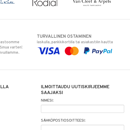
TURVALLINEN OSTAMINEN
varastoomme
laskulla, pankkikortilla tai asiakastilin kautta
 Sinua varten!
sivuillamme.
ILLA
ILMOITTAUDU UUTISKIRJEEMME
SAAJAKSI
NIMESI:
SÄHKÖPOSTIOSOITTEESI: