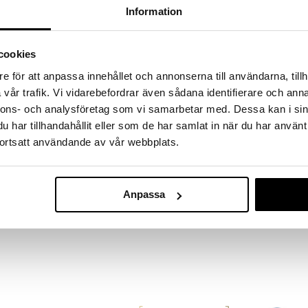
massa 31.8.2026 asti mutta ole nopea -
Information
otteesi voivat päästä loppumaan!
i ale-löydöt »
Saatavana
cookies
vaihtoe
e för att anpassa innehållet och annonserna till användarna, tillh
St Tropez Self
vår trafik. Vi vidarebefordrar även sådana identifierare och anna
Applicator Mitt on optimaalinen väline
Classic Bronz
een, käytitpä sitten Self Tan- tai Gradual Tan -
nnons- och analysföretag som vi samarbetar med. Dessa kan i sin
ST. TROPEZ
har tillhandahållit eller som de har samlat in när du har använt
21,95
alk.
 tasaisen lopputuloksen ilman raitoja. Samettinen
ortsatt användande av vår webbplats.
okemuksen levityksen aikana. Kintaan vedenkestävä
alta voiteelta, samalla kun samettinen ulkopinta
tyksen aikana.
Anpassa