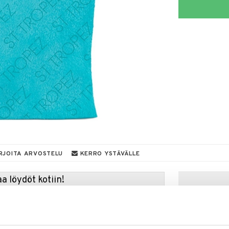
RJOITA ARVOSTELU
KERRO YSTÄVÄLLE
a löydöt kotiin!
isuuteen tehdä löytöjä suuresta ALEstamme. Juuri
mme suuren valikoiman jännittäviä tuotteita
a hinnoilla!