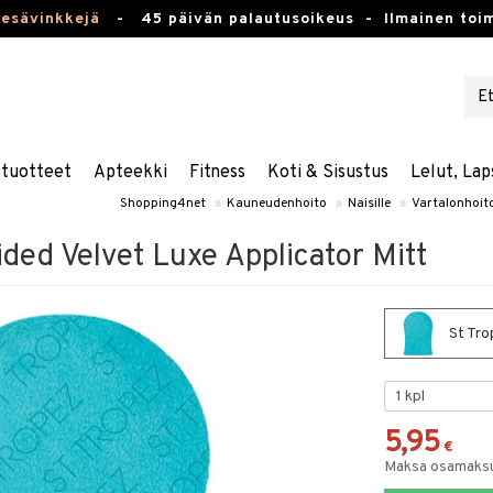
kesävinkkejä
-
45 päivän palautusoikeus -
Ilmainen toim
stuotteet
Apteekki
Fitness
Koti & Sisustus
Lelut, Lap
Shopping4net
»
Kauneudenhoito
»
Naisille
»
Vartalonhoit
ided Velvet Luxe Applicator Mitt
St Tro
5,95
€
Maksa osamaksul