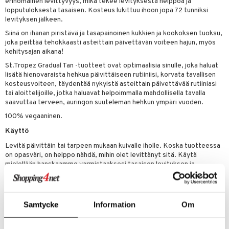
erinomainen levittyvyys, mikä tekee levityksestä helppoa ja
tuotetta
lopputuloksesta tasaisen. Kosteus lukittuu ihoon jopa 72 tunniksi
ranajotuotteet
hkugeelit & saippuat
he 2: Kirkastus
ien- ja Vartalonhoito
levityksen jälkeen.
 verkkokaupasta
ta & Viikset
talovoiteet
he 3: Kosteutus
Siinä on ihanan piristävä ja tasapainoinen kukkien ja kookoksen tuoksu,
teudenhoito
likiilto
t
joka peittää tehokkaasti asteittain päivettävän voiteen hajun, myös
distaminen
rinta ja naamiot
lipuna
kehitysajan aikana!
matics Elixir
o
rumit
St.Tropez Gradual Tan -tuotteet ovat optimaalisia sinulle, joka haluat
distus
ltenrajausväri
yx
inkosuoja
lisätä hienovaraista hehkua päivittäiseen rutiiniisi, korvata tavallisen
mänympärysvoiteet
kosteusvoiteen, täydentää nykyistä asteittain päivettävää rutiiniasi
rumit
makarvat
nique Happy
aihetta Miehille
tai aloittelijoille, jotka haluavat helpoimmalla mahdollisella tavalla
saavuttaa terveen, auringon suuteleman hehkun ympäri vuoden.
mien/Huulten Hoito
miväri
nique Happy For Men
nhoito
100% vegaaninen.
kkisiveltmit
kastus
Käyttö
kkivoide
teutus & Soujaus
Levitä päivittäin tai tarpeen mukaan kuivalle iholle. Koska tuotteessa
on opasväri, on helppo nähdä, mihin olet levittänyt sitä. Käytä
tevoide
ranajo & Ihonpuhdistus
mielellään hanskaamme varmistaaksesi tasaisen levityksen ja
suojataksesi kämmeniä. Varmista, että kaikki ihoalueet peittyvät, ja
justusvoide
levitä lopuksi ylimääräinen voide käsille ja jaloille.
kipuna
Pese kämmenet käytön jälkeen. Odota, kunnes iho tuntuu kuivalta
Samtycke
Information
Om
ennen pukeutumista. Antaa kosteutetun auringon suuteleman hehkun
teri
levitettäessä. Seuraavien tuntien aikana väri kehittyy ihosoluissa.
Auringon suutelema sävy rakentuu vähitellen ja säilyy päivittäisessä
siväri