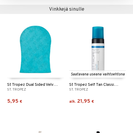
Vinkkejä sinulle
Saatavana useana vaihtoehtona
St Tropez Dual Sided Velvet Luxe Applicator Mitt
St Tropez Self Tan Classic Bronzing Mousse
ST. TROPEZ
ST. TROPEZ
5,95
21,95
€
alk.
€