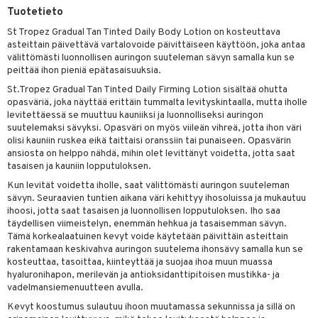
Tuotetieto
taloöljyt
St Tropez Gradual Tan Tinted Daily Body Lotion on kosteuttava
talovoiteet
asteittain päivettävä vartalovoide päivittäiseen käyttöön, joka antaa
välittömästi luonnollisen auringon suuteleman sävyn samalla kun se
peittää ihon pieniä epätasaisuuksia.
St.Tropez Gradual Tan Tinted Daily Firming Lotion sisältää ohutta
t
opasväriä, joka näyttää erittäin tummalta levityskintaalla, mutta iholle
levitettäessä se muuttuu kauniiksi ja luonnolliseksi auringon
stenlähtö
sasto
ito
iikkalaukkuja
suutelemaksi sävyksi. Opasväri on myös viileän vihreä, jotta ihon väri
sväri
olisi kauniin ruskea eikä taittaisi oranssiin tai punaiseen. Opasvärin
inkotuotteet
sit
mit
otteita
ansiosta on helppo nähdä, mihin olet levittänyt voidetta, jotta saat
toaineet
koistuotteet
er shave balm
tasaisen ja kauniin lopputuloksen.
ko
onhoito
Kun levität voidetta iholle, saat välittömästi auringon suuteleman
toilu
eruskettavat tuotteet
er shave lotion
inkotuotteet
sävyn. Seuraavien tuntien aikana väri kehittyy ihosoluissa ja mukautuu
ihoosi, jotta saat tasaisen ja luonnollisen lopputuloksen. Iho saa
kölaitteet
vovoiteet
 de cologne
dorantit
linssit
täydellisen viimeistelyn, enemmän hehkua ja tasaisemman sävyn.
Tämä korkealaatuinen kevyt voide käytetään päivittäin asteittain
mpoot
metiikkalaukkuja
 de toilette
koistuotteet
UE
rakentamaan keskivahva auringon suutelema ihonsävy samalla kun se
vikkeita
kosteuttaa, tasoittaa, kiinteyttää ja suojaa ihoa muun muassa
rinta
japakkaukset
eruskettavat tuotteet
e
hyaluronihapon, merilevän ja antioksidanttipitoisen mustikka- ja
spalvelu
japakkaus
vadelmansiemenuutteen avulla.
vojen poisto
 10
 System
ksiä & vastauksia
Kevyt koostumus sulautuu ihoon muutamassa sekunnissa ja sillä on
amiot
ien hoito
he 1: Puhdistus
ito