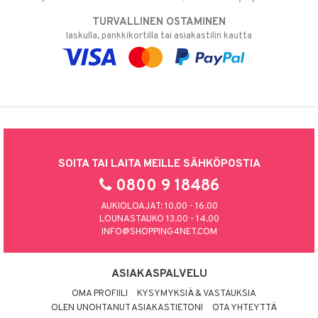
TURVALLINEN OSTAMINEN
laskulla, pankkikortilla tai asiakastilin kautta
SOITA TAI LAITA MEILLE SÄHKÖPOSTIA
0800 9 18486
AUKIOLOAJAT: 10.00 - 16.00
LOUNASTAUKO 13.00 - 14.00
INFO@SHOPPING4NET.COM
ASIAKASPALVELU
OMA PROFIILI
KYSYMYKSIÄ & VASTAUKSIA
OLEN UNOHTANUT ASIAKASTIETONI
OTA YHTEYTTÄ