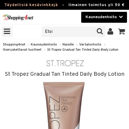
Täydellisiä kesävinkkejä
-
Ilmainen toimitus yli 50 €
Kauneudenhoito
ERKKEJÄ
Kauneudenhoito
M BRANDS
T
Piilolinssit
Shopping4net
»
Kauneudenhoito
»
Naisille
»
Vartalonhoito
»
Itseruskettavat tuotteet
»
St Tropez Gradual Tan Tinted Daily Body Lotion
JAT
Luontaistuotteet
UOTTEITA
Apteekki
St Tropez Gradual Tan Tinted Daily Body Lotion
Fitness
t
Koti & Sisustus
t Set
ito
Lelut, Lapsi & Vauva
jat / Kammat
inkotuotteet
Tuotemerkkejä
skuurit
koistuotteet
lakorut
iikka
Kampanjat
stenlähtö
eruskettavat tuotteet
vakorut
t Set
mit