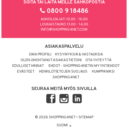
SOITA TAI LAITA MEILLE SÄHKÖPOSTIA
0800 9 18486
AUKIOLOAJAT: 10.00 - 16.00
LOUNASTAUKO 13.00 - 14.00
INFO@SHOPPING4NET.COM
ASIAKASPALVELU
OMA PROFIILI
KYSYMYKSIÄ & VASTAUKSIA
OLEN UNOHTANUT ASIAKASTIETONI
OTA YHTEYTTÄ
EDULLISET HINNAT
EHDOT - SHOPPING4NETIN MYYNTIEHDOT
EVÄSTEET
HENKILÖTIETOJEN SUOJAUS
KUMPPANIKSI
SHOPPING4NET
SEURAA MEITÄ MYÖS SIVUILLA
© 2026 SHOPPING4NET
•
SITEMAP
SUOMI