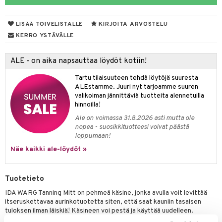
taloöljyt
LISÄÄ TOIVELISTALLE
KIRJOITA ARVOSTELU
talovoiteet
KERRO YSTÄVÄLLE
ALE - on aika napsauttaa löydöt kotiin!
t
Tartu tilaisuuteen tehdä löytöjä suuresta
stenlähtö
sasto
ito
iikkalaukkuja
ALEstamme. Juuri nyt tarjoamme suuren
valikoiman jännittäviä tuotteita alennetuilla
sväri
inkotuotteet
sit
mit
otteita
hinnoilla!
toaineet
koistuotteet
er shave balm
ko
onhoito
Ale on voimassa 31.8.2026 asti mutta ole
nopea - suosikkituotteesi voivat päästä
toilu
eruskettavat tuotteet
er shave lotion
inkotuotteet
loppumaan!
kölaitteet
Näe kaikki ale-löydöt »
vovoiteet
 de cologne
dorantit
linssit
mpoot
metiikkalaukkuja
 de toilette
koistuotteet
UE
Tuotetieto
vikkeita
rinta
japakkaukset
eruskettavat tuotteet
e
IDA WARG Tanning Mitt on pehmeä käsine, jonka avulla voit levittää
spalvelu
japakkaus
vojen poisto
itseruskettavaa aurinkotuotetta siten, että saat kauniin tasaisen
 10
 System
tuloksen ilman läiskiä! Käsineen voi pestä ja käyttää uudelleen.
ksiä & vastauksia
amiot
ien hoito
he 1: Puhdistus
ito