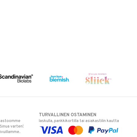
TURVALLINEN OSTAMINEN
varastoomme
laskulla, pankkikortilla tai asiakastilin kautta
 Sinua varten!
sivuillamme.