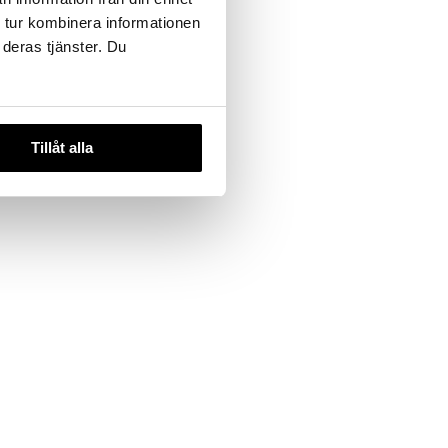
 tur kombinera informationen
 deras tjänster. Du
ning Mitt
Tillåt alla