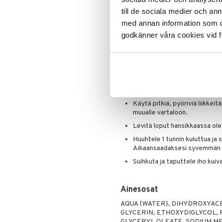
pois. Mikäli toivot syvempää sävyä
Poskipuna
till de sociala medier och a
värin jatkaa vaikuttamistaan.
Puuteri
med annan information som du 
Ripsiväri
godkänner våra cookies vid f
Käyttö
Silmänrajauskynät
Aikaansaadaksesi tasaisen tul
sisällä voiteita tai muita tuot
Pumppaa vaahtoa pullosta ja 
Mitt -levityshansikasta.
Käytä pitkiä, pyöriviä liikkeitä
muualle vartaloon.
Levitä loput hansikkaassa olev
Huuhtele 1 tunnin kuluttua ja 
Aikaansaadaksesi syvemmän i
Suihkuta ja taputtele iho kuiva
Ainesosat
AQUA (WATER), DIHYDROXYAC
GLYCERIN, ETHOXYDIGLYCOL,
GLYCERYL OLEATE, SODIUM ME