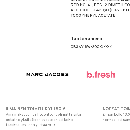
RED NO. 4), PEG-12 DIMETHICO
ALCOHOL, CI 42090 (FD&C BLUE
TOCOPHERYL ACETATE.
Tuotenumero
CBSAV-8W-200-XX-XX
ILMAINEN TOIMITUS YLI 50 €
NOPEAT TOI
Aina maksuton vaihtoehto, huolimatta siitä
Ennen kello 13.
ostatko yksittäisen tuotteen tai koko
normaalisti sa
tilauksellesi joka ylittää 50 €.