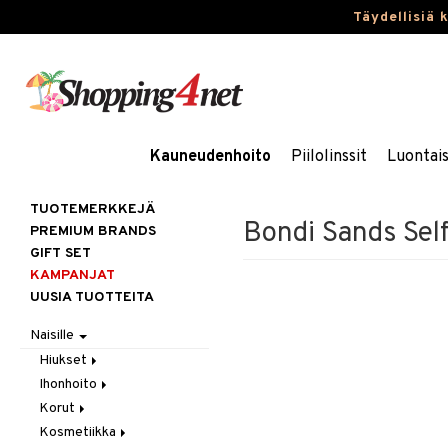
Täydellisiä 
Kauneudenhoito
Piilolinssit
Luontai
TUOTEMERKKEJÄ
Bondi Sands Sel
PREMIUM BRANDS
GIFT SET
KAMPANJAT
UUSIA TUOTTEITA
Naisille
Hiukset
Ihonhoito
Gift Set
Korut
Harjat / Kammat
Aurinkotuotteet
Kosmetiikka
Hiuskuurit
Erikoistuotteet
Kaulakorut