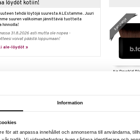
a löydöt kotiin!
isuuteen tehdä löytöjä suuresta ALEstamme. Juuri
mme suuren valikoiman jännittäviä tuotteita
kampanja
a hinnoilla!
massa 31.8.2026 asti mutta ole nopea -
otteesi voivat päästä loppumaan!
i ale-löydöt »
Air Brush'd Bl
Hour Express antaa kauniin päivettyneen hohteen
Brush
 itseruskettava vaahto on rakenteelta kevyt ja antaa
B.TAN
erusketustehon vain 1 tunnissa jättäen ihon
11,96
(
15
neen näköiseksi.
€
ärin vain 1 tunnissa
Information
 antaa lisähohdetta
va teho
cookies
n, mikäli se saa vaikuttaa pidempään
e för att anpassa innehållet och annonserna till användarna, tillh
 anna vaikuttaa 2-3 tunnin ajan ennen kuin huuhdot
vår trafik. Vi vidarebefordrar även sådana identifierare och anna