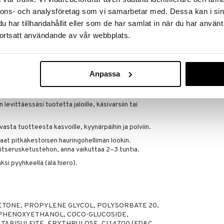
, levitä toinen kerros 30 minuutin kuluttua ja anna
nnons- och analysföretag som vi samarbetar med. Dessa kan i sin
har tillhandahållit eller som de har samlat in när du har använt
ortsatt användande av vår webbplats.
IDA WARG Tan
IDA WARG
oksen: huolehdi siitä, että iho on puhdas, kuiva eikä
teita
3,95
€
Anpassa
levitä runsaasti käyttämällä Bondi Sands Tanning
n levittäessäsi tuotetta jaloille, käsivarsiin tai
asta tuotteesta kasvoille, kyynärpäihin ja polviin.
saat pitkäkestoisen hauringohellimän lookin.
tserusketustehon, anna vaikuttaa 2–3 tuntia.
ksi pyyhkeellä (älä hiero).
ETONE, PROPYLENE GLYCOL, POLYSORBATE 20,
 PHENOXYETHANOL, COCO-GLUCOSIDE,
TABISULFITE, ERYTHRULOSE, CI 14700 (FD&C