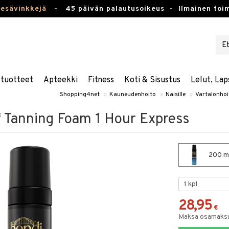
kesävinkkejä
-
45 päivän palautusoikeus -
Ilmainen toim
stuotteet
Apteekki
Fitness
Koti & Sisustus
Lelut, Lap
Shopping4net
»
Kauneudenhoito
»
Naisille
»
Vartalonhoi
f Tanning Foam 1 Hour Express
200 ml
28,95
€
Maksa osamaksul