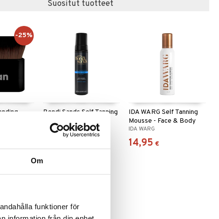
Suositut tuotteet
-25%
ending
Bondi Sands Self Tanning
IDA WARG Self Tanning
Foam Ultra Dark
Mousse - Face & Body
BONDI SANDS
IDA WARG
32,94
14,95
,95
€
)
€
€
Om
andahålla funktioner för
n information från din enhet