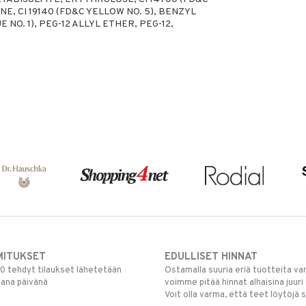
NE, CI 19140 (FD&C YELLOW NO. 5), BENZYL
 NO. 1), PEG-12 ALLYL ETHER, PEG-12,
MITUKSET
EDULLISET HINNAT
00 tehdyt tilaukset lähetetään
Ostamalla suuria eriä tuotteita 
mana päivänä
voimme pitää hinnat alhaisina juuri
Voit olla varma, että teet löytöjä 