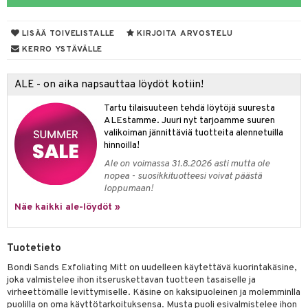
taloöljyt
LISÄÄ TOIVELISTALLE
KIRJOITA ARVOSTELU
talovoiteet
KERRO YSTÄVÄLLE
ALE - on aika napsauttaa löydöt kotiin!
t
Tartu tilaisuuteen tehdä löytöjä suuresta
stenlähtö
sasto
ito
iikkalaukkuja
ALEstamme. Juuri nyt tarjoamme suuren
valikoiman jännittäviä tuotteita alennetuilla
sväri
inkotuotteet
sit
mit
otteita
hinnoilla!
toaineet
koistuotteet
er shave balm
ko
onhoito
Ale on voimassa 31.8.2026 asti mutta ole
nopea - suosikkituotteesi voivat päästä
toilu
eruskettavat tuotteet
er shave lotion
inkotuotteet
loppumaan!
kölaitteet
Näe kaikki ale-löydöt »
vovoiteet
 de cologne
dorantit
linssit
mpoot
metiikkalaukkuja
 de toilette
koistuotteet
UE
Tuotetieto
vikkeita
rinta
japakkaukset
eruskettavat tuotteet
e
Bondi Sands Exfoliating Mitt on uudelleen käytettävä kuorintakäsine,
spalvelu
japakkaus
vojen poisto
joka valmistelee ihon itseruskettavan tuotteen tasaiselle ja
 10
 System
virheettömälle levittymiselle. Käsine on kaksipuoleinen ja molemminlla
ksiä & vastauksia
amiot
ien hoito
puolilla on oma käyttötarkoituksensa. Musta puoli esivalmistelee ihon
he 1: Puhdistus
ito