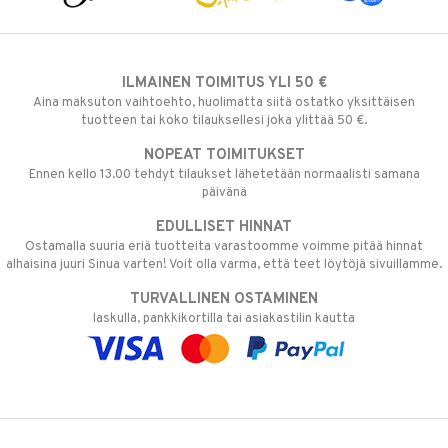
ILMAINEN TOIMITUS YLI 50 €
Aina maksuton vaihtoehto, huolimatta siitä ostatko yksittäisen
tuotteen tai koko tilauksellesi joka ylittää 50 €.
NOPEAT TOIMITUKSET
Ennen kello 13.00 tehdyt tilaukset lähetetään normaalisti samana
päivänä
EDULLISET HINNAT
Ostamalla suuria eriä tuotteita varastoomme voimme pitää hinnat
alhaisina juuri Sinua varten! Voit olla varma, että teet löytöjä sivuillamme.
TURVALLINEN OSTAMINEN
laskulla, pankkikortilla tai asiakastilin kautta