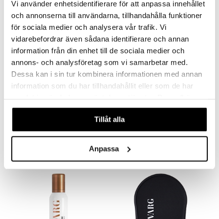
Vi använder enhetsidentifierare för att anpassa innehållet
kampanja
-25%
mänrajauskynät
och annonserna till användarna, tillhandahålla funktioner
för sociala medier och analysera vår trafik. Vi
vidarebefordrar även sådana identifierare och annan
information från din enhet till de sociala medier och
annons- och analysföretag som vi samarbetar med.
Dessa kan i sin tur kombinera informationen med annan
information som du har tillhandahållit eller som de har
samlat in när du har använt deras tjänster. Du godkänner
Air Brush'd Blending Brush
Bondi Sands Self Tanning Foam Ultra Dark
våra cookies vid fortsatt användande av vår webbplats.
B.TAN
BONDI SANDS
Tillåt alla
11,96
32,94
15,95
€
(
€
)
€
Anpassa