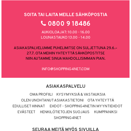
SOITA TAI LAITA MEILLE SÄHKÖPOSTIA
0800 9 18486
AUKIOLOAJAT: 10.00 - 16.00
LOUNASTAUKO 13.00 - 14.00
ASIAKASPALVELUMME PUHELIMITSE ON SULJETTUNA 29.6.–
27.7. OTA MEIHIN YHTEYTTÄ SÄHKÖPOSTITSE
NIIN AUTAMME SINUA MAHDOLLISIMMAN PIAN.
INFO@SHOPPING4NET.COM
ASIAKASPALVELU
OMA PROFIILI
KYSYMYKSIÄ & VASTAUKSIA
OLEN UNOHTANUT ASIAKASTIETONI
OTA YHTEYTTÄ
EDULLISET HINNAT
EHDOT - SHOPPING4NETIN MYYNTIEHDOT
EVÄSTEET
HENKILÖTIETOJEN SUOJAUS
KUMPPANIKSI
SHOPPING4NET
SEURAA MEITÄ MYÖS SIVUILLA