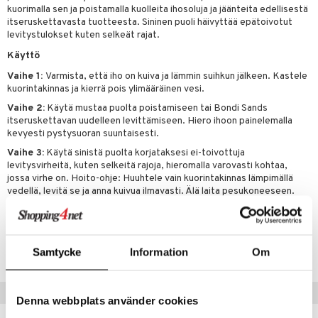
kuorimalla sen ja poistamalla kuolleita ihosoluja ja jäänteita edellisestä
tuotetta
ranajotuotteet
hkugeelit & saippuat
he 2: Kirkastus
itseruskettavasta tuotteesta. Sininen puoli häivyttää epätoivotut
ien- ja Vartalonhoito
levitystulokset kuten selkeät rajat.
 verkkokaupasta
ta & Viikset
talovoiteet
he 3: Kosteutus
teudenhoito
likiilto
t
Käyttö
distaminen
rinta ja naamiot
lipuna
matics Elixir
o
Vaihe 1:
Varmista, että iho on kuiva ja lämmin suihkun jälkeen. Kastele
kuorintakinnas ja kierrä pois ylimääräinen vesi.
rumit
distus
ltenrajausväri
yx
inkosuoja
Vaihe 2:
Käytä mustaa puolta poistamiseen tai Bondi Sands
mänympärysvoiteet
rumit
makarvat
itseruskettavan uudelleen levittämiseen. Hiero ihoon painelemalla
nique Happy
aihetta Miehille
kevyesti pystysuoran suuntaisesti.
mien/Huulten Hoito
miväri
nique Happy For Men
nhoito
Vaihe 3:
Käytä sinistä puolta korjataksesi ei-toivottuja
levitysvirheitä, kuten selkeitä rajoja, hieromalla varovasti kohtaa,
kkisiveltmit
kastus
jossa virhe on. Hoito-ohje: Huuhtele vain kuorintakinnas lämpimällä
vedellä, levitä se ja anna kuivua ilmavasti. Älä laita pesukoneeseen.
kkivoide
teutus & Soujaus
tevoide
ranajo & Ihonpuhdistus
Tuotenumero
justusvoide
CBSAA-8W-1-XX-XX
Samtycke
Information
Om
kipuna
teri
Suositut tuotteet
Denna webbplats använder cookies
siväri