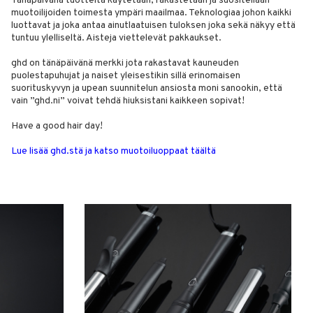
Tänäpäivänä tuotteita käytetään, rakastetaan ja suositellaan
muotoilijoiden toimesta ympäri maailmaa. Teknologiaa johon kaikki
luottavat ja joka antaa ainutlaatuisen tuloksen joka sekä näkyy että
tuntuu ylelliseltä. Aisteja viettelevät pakkaukset.
ghd on tänäpäivänä merkki jota rakastavat kauneuden
puolestapuhujat ja naiset yleisestikin sillä erinomaisen
suorituskyvyn ja upean suunnitelun ansiosta moni sanookin, että
vain ”ghd.ni” voivat tehdä hiuksistani kaikkeen sopivat!
Have a good hair day!
Lue lisää ghd.stä ja katso muotoiluoppaat täältä