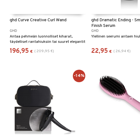
ghd Curve Creative Curl Wand
ghd Dramatic Ending - S
Finish Serum
GHD
GHD
Antaa pehmeän luonnolliset kiharat,
Ylellinen seerumi antaen hiuks
täydelliset rantahiuksiin tai suuret elegantit
kiharat
196,95
22,95
(
209,95
€
)
(
26,94
€
)
€
€
-14%