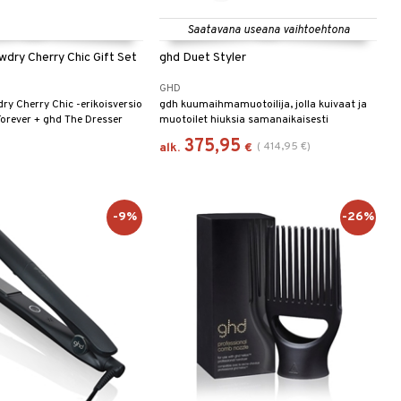
Saatavana useana vaihtoehtona
wdry Cherry Chic Gift Set
ghd Duet Styler
GHD
ry Cherry Chic -erikoisversio
gdh kuumaihmamuotoilija, jolla kuivaat ja
orever + ghd The Dresser
muotoilet hiuksia samanaikaisesti
375,95
(
414,95
€
)
alk.
€
-9%
-26%