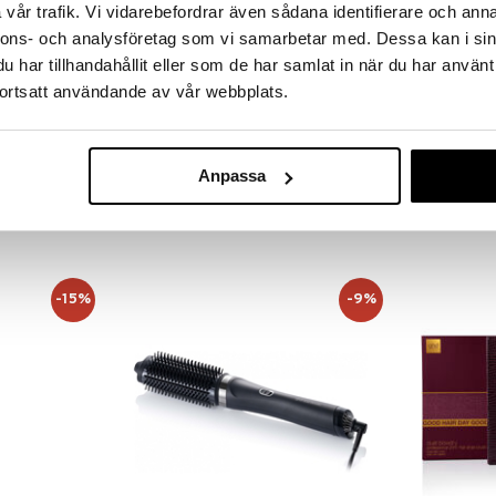
vår trafik. Vi vidarebefordrar även sådana identifierare och anna
nnons- och analysföretag som vi samarbetar med. Dessa kan i sin
har tillhandahållit eller som de har samlat in när du har använt
htoehtona
Saatavana useana vaihtoehtona
ortsatt användande av vår webbplats.
ghd Chronos Max - Wide Plate Hair
ghd Curls Gon
Straightener
Texturing Sp
GHD
GHD
kaikille
Suoristusrauta, jossa on erityisen leveät
Lämpösuoja, j
Anpassa
levyt
rantakiharoita
324,95
17,95
(
373,95
€
)
€
€
-15%
-9%