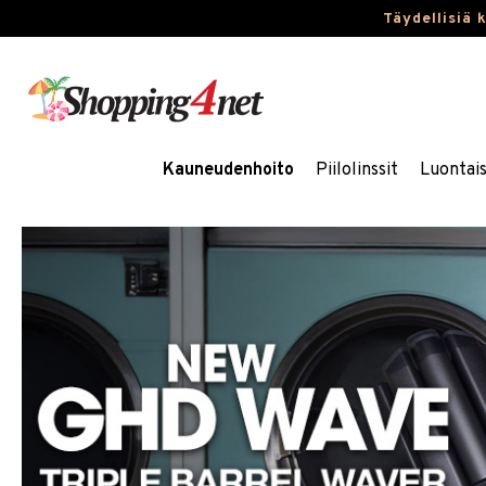
Täydellisiä 
Kauneudenhoito
Piilolinssit
Luontai