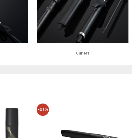
Curlers
-21%