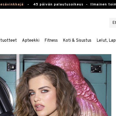
kesävinkkejä
-
45 päivän palautusoikeus -
Ilmainen toim
stuotteet
Apteekki
Fitness
Koti & Sisustus
Lelut, Lap