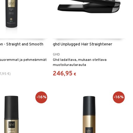
on - Straight and Smooth
ghd Unplugged Hair Straightener
GHD
n suoremmat ja pehmeämmät
Ghd ladattava, mukaan otettava
muotoilurautarauta
246,95
7,95
€
)
€
-16%
-16%