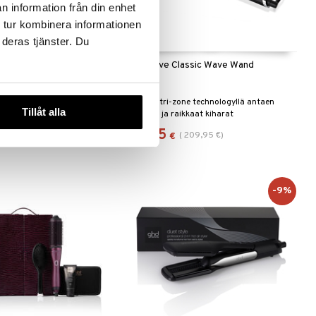
n information från din enhet
 tur kombinera informationen
 deras tjänster. Du
e Wild - Heat Protect
ghd Curve Classic Wave Wand
ray
GHD
oka auttaa luomaan
Kiharrin tri-zone technologyllä antaen
Tillåt alla
.
kestävät ja raikkaat kiharat
187,95
(
209,95
€
)
€
-9%