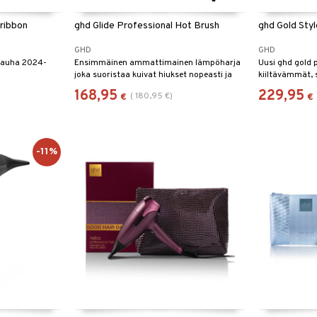
 ribbon
ghd Glide Professional Hot Brush
ghd Gold Styl
GHD
GHD
Nauha 2024-
Ensimmäinen ammattimainen lämpöharja
Uusi ghd gold p
joka suoristaa kuivat hiukset nopeasti ja
kiiltävämmät,
kätevästi.
hiukset!
168,95
229,95
(
180,95
€
)
€
€
-11%