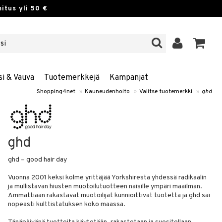
itus yli 50 €
si & Vauva
Tuotemerkkejä
Kampanjat
Shopping4net
»
Kauneudenhoito
»
Valitse tuotemerkki
»
ghd
ghd
ghd – good hair day
Vuonna 2001 keksi kolme yrittäjää Yorkshiresta yhdessä radikaalin
ja mullistavan hiusten muotoilutuotteen naisille ympäri maailman.
Ammattiaan rakastavat muotoilijat kunnioittivat tuotetta ja ghd sai
nopeasti kulttistatuksen koko maassa.