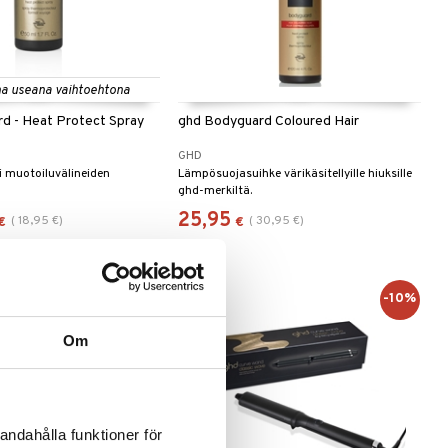
a useana vaihtoehtona
d - Heat Protect Spray
ghd Bodyguard Coloured Hair
GHD
i muotoiluvälineiden
Lämpösuojasuihke värikäsitellyille hiuksille
ghd-merkiltä.
25,95
(
18,95
€
)
(
30,95
€
)
€
€
-10%
Om
andahålla funktioner för