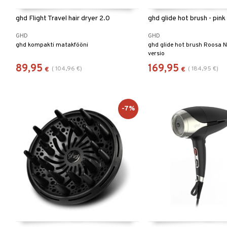
ghd Flight Travel hair dryer 2.0
ghd glide hot brush - pink
GHD
GHD
ghd kompakti matakfööni
ghd glide hot brush Roosa 
versio
89,95
169,95
(
104,96
€
)
(
184,95
€
)
€
€
-7%