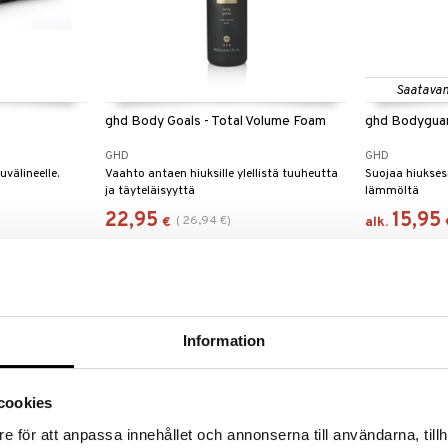
Saatavan
ghd Body Goals - Total Volume Foam
ghd Bodyguar
GHD
GHD
välineelle.
Vaahto antaen hiuksille ylellistä tuuheutta
Suojaa hiukses
ja täyteläisyyttä
lämmöltä
22,95
15,95
(
26,94
€
)
€
alk.
-12%
-13%
Information
cookies
e för att anpassa innehållet och annonserna till användarna, tillh