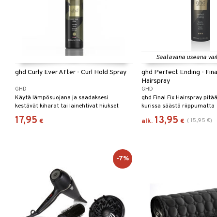
Saatavana useana vai
ghd Curly Ever After - Curl Hold Spray
ghd Perfect Ending - Fina
Hairspray
GHD
GHD
Käytä lämpösuojana ja saadaksesi
ghd Final Fix Hairspray pitää
kestävät kiharat tai lainehtivat hiukset
kurissa säästä riippumatta
17,95
13,95
(
15,95
€
)
€
alk.
€
-7%