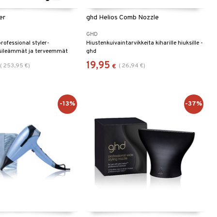
er
ghd Helios Comb Nozzle
GHD
rofessional styler-
Hiustenkuivaintarvikkeita kiharille hiuksille -
 sileämmät ja terveemmät
ghd
19,95
(
253,95
€
)
(
26,94
€
)
€
-13%
-37%