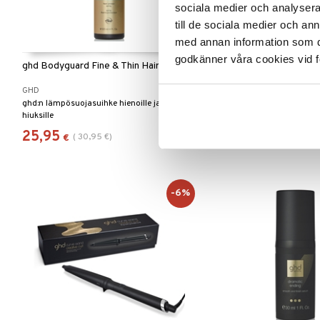
sociala medier och analysera 
till de sociala medier och a
med annan information som du 
Saatavana useana vai
godkänner våra cookies vid f
ghd Bodyguard Fine & Thin Hair
ghd Chronos
GHD
GHD
ghd:n lämpösuojasuihke hienoille ja ohuille
ghd:n kehittynein muotoilija 
hiuksille
hiuslaaduille
25,95
315,95
(
30,95
€
)
(
358,96
€
)
€
€
-6%