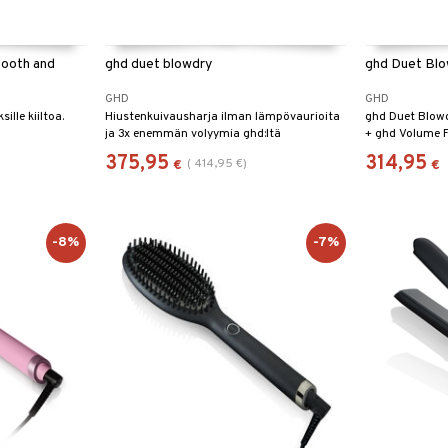
mooth and
ghd duet blowdry
ghd Duet Blo
GHD
GHD
ille kiiltoa.
Hiustenkuivausharja ilman lämpövaurioita
ghd Duet Blowd
ja 3x enemmän volyymia ghd:ltä
+ ghd Volume F
375,95
314,95
(
414,95
€
)
€
€
-8%
-7%