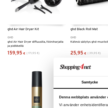
ghd Air Hair Dryer Kit
ghd Black Roll Mat
GHD
GHD
ghd Air Hair Dryer diffuusilla, fööniharjalla
Kätevä säilytys ghd-muotoilu
ja pidikkeillä
159,95
25,95
(
171,95
€
)
(
39,95
€
)
€
€
-16%
Samtycke
Denna webbplats använder 
Vi använder enhetsidentifierar