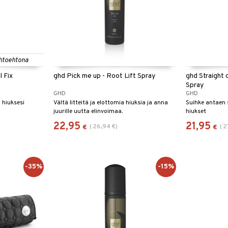
htoehtona
l Fix
ghd Pick me up - Root Lift Spray
ghd Straight 
Spray
GHD
GHD
 hiuksesi
Vältä litteitä ja elottomia hiuksia ja anna
Suihke antae
juurille uutta elinvoimaa.
hiukset
22,95
21,95
(
26,94
€
)
(
2
€
€
-35%
-15%