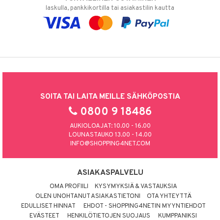
laskulla, pankkikortilla tai asiakastilin kautta
SOITA TAI LAITA MEILLE SÄHKÖPOSTIA
0800 9 18486
AUKIOLOAJAT: 10.00 - 16.00
LOUNASTAUKO 13.00 - 14.00
INFO@SHOPPING4NET.COM
ASIAKASPALVELU
OMA PROFIILI
KYSYMYKSIÄ & VASTAUKSIA
OLEN UNOHTANUT ASIAKASTIETONI
OTA YHTEYTTÄ
EDULLISET HINNAT
EHDOT - SHOPPING4NETIN MYYNTIEHDOT
EVÄSTEET
HENKILÖTIETOJEN SUOJAUS
KUMPPANIKSI