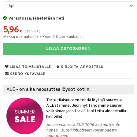
taloöljyt
talovoiteet
Varastossa, lähetetään heti
5,96
€
(
12,95
€
)
Maksa osamaksulla alkaen 3 € per kuukausi.
t
LISÄÄ OSTOSKORIIN
stenlähtö
sasto
ito
iikkalaukkuja
sväri
inkotuotteet
sit
mit
otteita
LISÄÄ TOIVELISTALLE
KIRJOITA ARVOSTELU
toaineet
koistuotteet
er shave balm
ko
onhoito
KERRO YSTÄVÄLLE
toilu
eruskettavat tuotteet
er shave lotion
inkotuotteet
ALE - on aika napsauttaa löydöt kotiin!
kölaitteet
vovoiteet
 de cologne
dorantit
linssit
Tartu tilaisuuteen tehdä löytöjä suuresta
mpoot
metiikkalaukkuja
 de toilette
koistuotteet
UE
ALEstamme. Juuri nyt tarjoamme suuren
valikoiman jännittäviä tuotteita alennetuilla
vikkeita
rinta
japakkaukset
eruskettavat tuotteet
e
hinnoilla!
spalvelu
japakkaus
vojen poisto
Ale on voimassa 31.8.2026 asti mutta ole
 10
 System
ksiä & vastauksia
nopea - suosikkituotteesi voivat päästä
amiot
ien hoito
loppumaan!
he 1: Puhdistus
ito