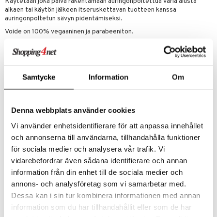
Käytetään joka päivä rakentamaan auringonpoltettua väriä alusta
alkaen tai käytön jälkeen itseruskettavan tuotteen kanssa
mänrajauskynät
auringonpoltetun sävyn pidentämiseksi.
Voide on 100% vegaaninen ja parabeeniton.
Käyttö
Levitä käsineillä pyörein liikkein puhtaalle ja kuivalle iholle. Pese kädet.
Toista päivittäin auringon rusketuksen asteittaiseksi rakentamiseksi.
Samtycke
Information
Om
Ainesosat
Water (Aqua, Eau), Caprylic/Capric Triglyceride, Glycerin,
Dihydroxyacetone, Cetyl Alcohol, Isopropyl Palmitate, Sodium
Acrylate/Sodium Acryloyldimethyl Taurate Copolymer, Polysorbate
Denna webbplats använder cookies
80, Glyceryl Stearate, Phenoxyethanol, Caprylyl Glycol, Potassium
Vi använder enhetsidentifierare för att anpassa innehållet
Sorbate, Hexylene Glycol, Fragrance (Parfum), Sclerocarya Birrea
(Marula) Leaf Extract, Argania Spinosa (Argan) Kernel Extract,
och annonserna till användarna, tillhandahålla funktioner
Argania Spinosa (Argan) Kernel Oil, Macadamia Integrifolia
för sociala medier och analysera vår trafik. Vi
(Macadamia) Seed Oil, Cocos Nucifera (Coconut) Oil, Simmondsia
vidarebefordrar även sådana identifierare och annan
Chinensis (Jojoba) Seed Oil, Rosa Canina (Rosehip) Fruit Oil, Vitis
Vinifera (Grape) Seed Oil, Persea Gratissima (Avocado) Oil, Cucumis
information från din enhet till de sociala medier och
Sativus (Cucumber) Fruit Extract, Ascorbic Acid (Vitamin C),
annons- och analysföretag som vi samarbetar med.
Tocopheryl Acetate (Vitamin E)
Dessa kan i sin tur kombinera informationen med annan
information som du har tillhandahållit eller som de har