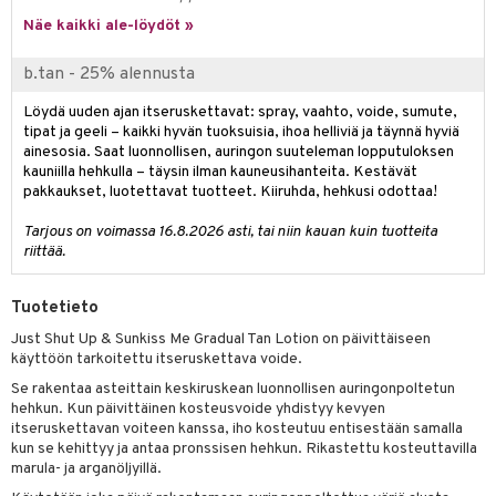
tuotetta
Näe kaikki ale-löydöt »
ranajotuotteet
hkugeelit & saippuat
he 2: Kirkastus
ien- ja Vartalonhoito
 verkkokaupasta
ta & Viikset
talovoiteet
he 3: Kosteutus
b.tan - 25% alennusta
teudenhoito
likiilto
t
distaminen
rinta ja naamiot
lipuna
Löydä uuden ajan itseruskettavat: spray, vaahto, voide, sumute,
matics Elixir
o
tipat ja geeli – kaikki hyvän tuoksuisia, ihoa helliviä ja täynnä hyviä
rumit
distus
ltenrajausväri
yx
inkosuoja
ainesosia. Saat luonnollisen, auringon suuteleman lopputuloksen
kauniilla hehkulla – täysin ilman kauneusihanteita. Kestävät
mänympärysvoiteet
rumit
makarvat
nique Happy
aihetta Miehille
pakkaukset, luotettavat tuotteet. Kiiruhda, hehkusi odottaa!
mien/Huulten Hoito
miväri
nique Happy For Men
nhoito
Tarjous on voimassa 16.8.2026 asti, tai niin kauan kuin tuotteita
riittää.
kkisiveltmit
kastus
kkivoide
teutus & Soujaus
Tuotetieto
Just Shut Up & Sunkiss Me Gradual Tan Lotion on päivittäiseen
tevoide
ranajo & Ihonpuhdistus
käyttöön tarkoitettu itseruskettava voide.
justusvoide
Se rakentaa asteittain keskiruskean luonnollisen auringonpoltetun
hehkun. Kun päivittäinen kosteusvoide yhdistyy kevyen
kipuna
itseruskettavan voiteen kanssa, iho kosteutuu entisestään samalla
kun se kehittyy ja antaa pronssisen hehkun. Rikastettu kosteuttavilla
teri
marula- ja arganöljyillä.
siväri