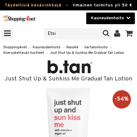
Täydellisiä kesävinkkejä
-
Ilmainen toimitus yli 50 €
Kauneudenhoito
ERKKEJÄ
Kauneudenhoito
M BRANDS
T
Piilolinssit
Shopping4net
»
Kauneudenhoito
»
Naisille
»
Vartalonhoito
»
Itseruskettavat tuotteet
»
Just Shut Up & Sunkiss Me Gradual Tan Lotion
JAT
Luontaistuotteet
UOTTEITA
Apteekki
Just Shut Up & Sunkiss Me Gradual Tan Lotion
Fitness
t
Koti & Sisustus
-54%
t Set
ito
Lelut, Lapsi & Vauva
jat / Kammat
inkotuotteet
Tuotemerkkejä
skuurit
koistuotteet
lakorut
iikka
Kampanjat
stenlähtö
eruskettavat tuotteet
vakorut
t Set
mit