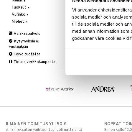
Meikit
Vaihe 2: Kirkastus
Käsien- ja Vartalonhoito
Denna webbplats använder 
Tuoksut
Vaihe 3: Kosteutus
Kosteudenhoito
Huulikiilto
Vi använder enhetsidentifierar
Aurinko
Kuorinta ja naamiot
Huulipuna
Aromatics Elixir
sociala medier och analysera 
Miehet
Puhdistus
Huultenrajausväri
Calyx
Aurinkosuoja
till de sociala medier och a
Seerumit
Kulmakarvat
Clinique Happy
3-Vaihetta Miehille
med annan information som du 
Asiakaspalvelu
Silmien/Huulten Hoito
Luomiväri
Clinique Happy For Men
Ironhoito
godkänner våra cookies vid f
Kysymyksiä &
Meikkisiveltmit
Kirkastus
vastauksia
Meikkivoide
Kosteutus & Soujaus
Toivo tuotetta
Peitevoide
Parranajo &
Tietoa verkkokaupasta
Ihonpuhdistus
Pohjustusvoide
Poskipuna
Puuteri
Ripsiväri
Silmänrajauskynät
ILMAINEN TOIMITUS YLI 50 €
NOPEAT TOI
Aina maksuton vaihtoehto, huolimatta siitä
Ennen kello 13.