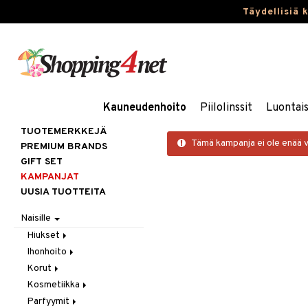
Täydellisiä 
Kauneudenhoito
Piilolinssit
Luontai
TUOTEMERKKEJÄ
Tämä kampanja ei ole enää 
PREMIUM BRANDS
GIFT SET
KAMPANJAT
UUSIA TUOTTEITA
Naisille
Hiukset
Ihonhoito
Gift Set
Korut
Harjat / Kammat
Aurinkotuotteet
Kosmetiikka
Hiuskuurit
Erikoistuotteet
Kaulakorut
Parfyymit
Hiustenlähtö
Itseruskettavat
Korvakorut
Gift Set