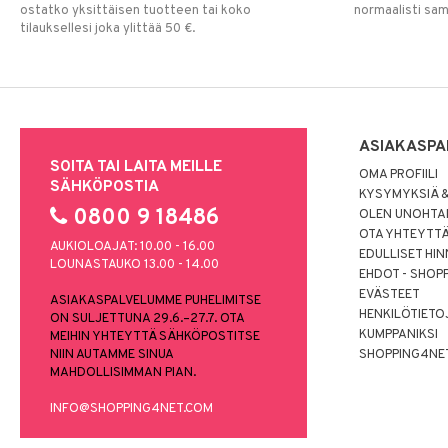
ostatko yksittäisen tuotteen tai koko
normaalisti sa
tilauksellesi joka ylittää 50 €.
ASIAKASPA
SOITA TAI LAITA MEILLE
OMA PROFIILI
SÄHKÖPOSTIA
KYSYMYKSIÄ &
0800 9 18486
OLEN UNOHTAN
OTA YHTEYTT
AUKIOLOAJAT: 10.00 - 16.00
EDULLISET HI
LOUNASTAUKO 13.00 - 14.00
EHDOT - SHOP
EVÄSTEET
ASIAKASPALVELUMME PUHELIMITSE
HENKILÖTIETO
ON SULJETTUNA 29.6.–27.7. OTA
KUMPPANIKSI
MEIHIN YHTEYTTÄ SÄHKÖPOSTITSE
NIIN AUTAMME SINUA
SHOPPING4NE
MAHDOLLISIMMAN PIAN.
INFO@SHOPPING4NET.COM