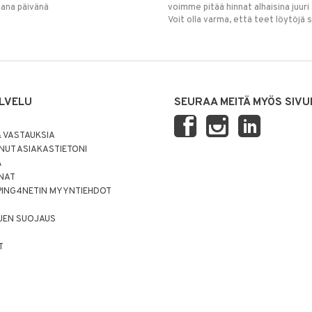
mana päivänä
voimme pitää hinnat alhaisina juuri
Voit olla varma, että teet löytöjä 
LVELU
SEURAA MEITÄ MYÖS SIVU
 VASTAUKSIA
UT ASIAKASTIETONI
Ä
NNAT
PING4NETIN MYYNTIEHDOT
JEN SUOJAUS
T