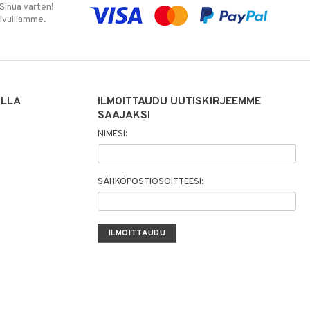
 Sinua varten!
sivuillamme.
ILLA
ILMOITTAUDU UUTISKIRJEEMME
SAAJAKSI
NIMESI:
SÄHKÖPOSTIOSOITTEESI: