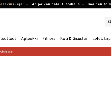
kesävinkkejä
-
45 päivän palautusoikeus -
Ilmainen toim
stuotteet
Apteekki
Fitness
Koti & Sisustus
Lelut, Lap
voimassa!