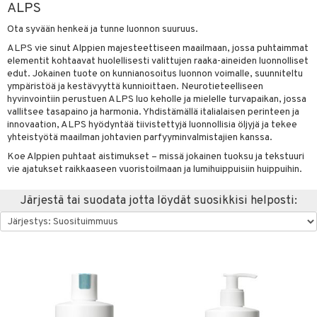
ALPS
sväri
vojen poisto
nekorut
ulet
 de cologne
onhoito
Ota syvään henkeä ja tunne luonnon suuruus.
toaineet
vojen hoito
muksia
likiilto
o
 de parfum
i & Lapset
ALPS vie sinut Alppien majesteettiseen maailmaan, jossa puhtaimmat
elementit kohtaavat huolellisesti valittujen raaka-aineiden luonnolliset
isteita
vovesi
vovoiteet
lipuna
nzer & Highlighter
nnet
 de toilette
inkotuotteet
t
edut. Jokainen tuote on kunnianosoitus luonnon voimalle, suunniteltu
ympäristöä ja kestävyyttä kunnioittaen. Neurotieteelliseen
ivashamppoo
distus
kkä iho
metiikkalaukkuja
lirasva
kkivoide
okynnet
t tarvikkeet
japakkaukset
dorantit
stenlähtö
ito
hyvinvointiin perustuen ALPS luo keholle ja mielelle turvapaikan, jossa
vallitsee tasapaino ja harmonia. Yhdistämällä italialaisen perinteen ja
ve-in hoitoaine
mämeikinpoisto
va iho
rinta
auskynä
tevoide
sien hoito
kkaus
mät
ksukynttilät &
koistuotteet
sväri
inkotuotteet
mit
innovaation, ALPS hyödyntää tiivistettyjä luonnollisia öljyjä ja tekee
onetuoksut
toilu
yhteistyötä maailman johtavien parfyyminvalmistajien kanssa.
maali iho
japakkaukset
kipuna
silakanpoisto
ut
liner / Kajaali
t Set
toaineet
koistuotteet
er shave balm
onhoito
talosuihke
Koe Alppien puhtaat aistimukset – missä jokainen tuoksu ja tekstuuri
ssuihkeet
kölaitteet
vainen iho
amiot
mer
silakat
setit
oripset
eruskettavat tuotteet
toilu
eruskettavat tuotteet
er shave lotion
inkotuotteet
vie ajatukset raikkaaseen vuoristoilmaan ja lumihuippuisiin huippuihin.
arat
mpoot
rumit
teri
vikkeet
makarvat
kojen hoito
kölaitteet
vovoiteet
 de cologne
dorantit
iikkalaukkuja
Järjestä tai suodata jotta löydät suosikkisi helposti:
lto & Antifrizz
ohoitoa
mänympärysvoiteet
ytetty Päivävoide
mivärit
vojen poisto
mpoot
metiikkalaukkuja
 de toilette
koistuotteet
otteita
pösuojat
sienhoito
ien hoito
vikkeita
rinta
japakkaukset
eruskettavat tuotteet
sasto
heuttavat tuotteet
siväri
rinta
japakkaus
vojen poisto
sit
a & Geeli
pytuotteita
amiot
ien hoito
ko
hkugeelit & saippuat
ranajotuotteet
hkugeelit & saippuat