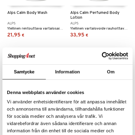
kkivoide
teutus & Soujaus
 verkkokaupasta
tevoide
ranajo & Ihonpuhdistus
Alps Calm Body Wash
Alps Calm Perfumed Body
Lotion
justusvoide
ALPS
ALPS
Ylellinen rentouttava vartalosaippua ALPSilta
Ylellinen vartalovoide rauhoittavalla vaikutuksella ALPSilta.
kipuna
21,95
33,95
€
€
teri
siväri
mänrajauskynät
Samtycke
Information
Om
Denna webbplats använder cookies
Vi använder enhetsidentifierare för att anpassa innehållet
och annonserna till användarna, tillhandahålla funktioner
för sociala medier och analysera vår trafik. Vi
Alps Hand Cream
Alps Hand Wash
vidarebefordrar även sådana identifierare och annan
ALPS
ALPS
information från din enhet till de sociala medier och