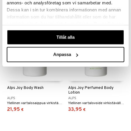
Hoitava ja kosteuttava käsivoide ALPSilta
Hoitava ja kosteuttava käsisaippua ALPSilta
annons- och analysföretag som vi samarbetar med.
4,95
21,95
€
€
Dessa kan i sin tur kombinera informationen med annan
information som du har tillhandahållit eller som de har
samlat in när du har använt deras tjänster. Du godkänner
våra cookies vid fortsatt användande av vår webbplats.
Tillåt alla
Anpassa
Alps Joy Body Wash
Alps Joy Perfumed Body
Lotion
ALPS
ALPS
Ylellinen vartalosaippua virkistävällä vaikutuksella ALPSilta.
Ylellinen vartalovoide virkistävällä vaikutuksella ALPSilta.
21,95
33,95
€
€