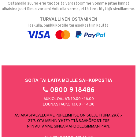
Ostamalla suuria eriä tuotteita varastoomme voimme pitää hinnat
alhaisina juuri Sinua varten! Voit olla varma, että teet löytöjä sivuillamme.
TURVALLINEN OSTAMINEN
laskulla, pankkikortilla tai asiakastilin kautta
SOITA TAI LAITA MEILLE SÄHKÖPOSTIA
0800 9 18486
AUKIOLOAJAT: 10.00 - 16.00
LOUNASTAUKO 13.00 - 14.00
ASIAKASPALVELUMME PUHELIMITSE ON SULJETTUNA 29.6.–
27.7. OTA MEIHIN YHTEYTTÄ SÄHKÖPOSTITSE
NIIN AUTAMME SINUA MAHDOLLISIMMAN PIAN.