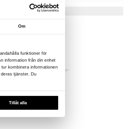
Vinkkejä sinulle
Om
andahålla funktioner för
n information från din enhet
 tur kombinera informationen
 deras tjänster. Du
adiant
Guess Sexy Skin Solar
grance Mist
Warmth - Body mist
GUESS
18,95
€
Tillåt alla