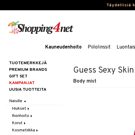
Täydellisiä 
Kauneudenhoito
Piilolinssit
Luontai
TUOTEMERKKEJÄ
Guess Sexy Skin
PREMIUM BRANDS
GIFT SET
Body mist
KAMPANJAT
UUSIA TUOTTEITA
Naisille
Hiukset
Ihonhoito
Gift Set
Korut
Harjat / Kammat
Aurinkotuotteet
Kosmetiikka
Hiuskuurit
Erikoistuotteet
Kaulakorut