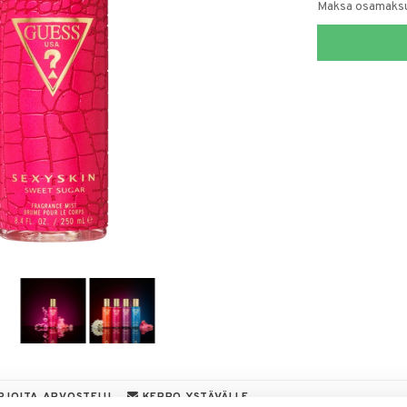
Maksa osamaksul
RJOITA ARVOSTELU
KERRO YSTÄVÄLLE