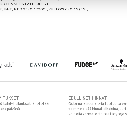
EXYL SALICYLATE, BUTYL
T, RED 33 (CI 17200), YELLOW 6 (CI 15985),
MITUKSET
EDULLISET HINNAT
00 tehdyt tilaukset lähetetään
Ostamalla suuria eriä tuotteita 
mana päivänä
voimme pitää hinnat alhaisina juuri
Voit olla varma, että teet löytöjä 