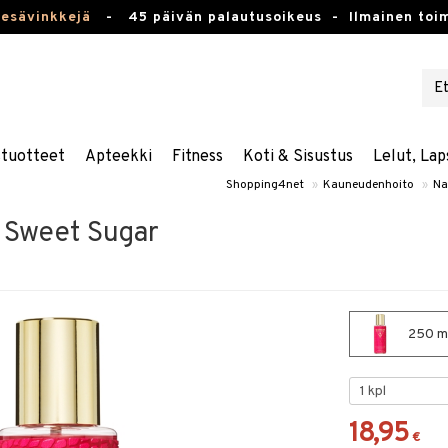
kesävinkkejä
-
45 päivän palautusoikeus -
Ilmainen toim
stuotteet
Apteekki
Fitness
Koti & Sisustus
Lelut, Lap
Shopping4net
»
Kauneudenhoito
»
Nai
 Sweet Sugar
250 ml
18,95
€