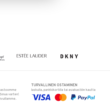
TURVALLINEN OSTAMINEN
varastoomme
laskulla, pankkikortilla tai asiakastilin kautta
 Sinua varten!
sivuillamme.