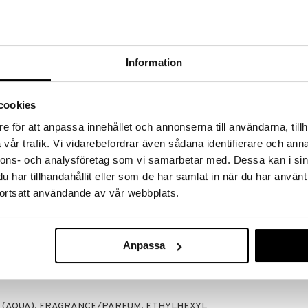
a löydöt kotiin!
isuuteen tehdä löytöjä suuresta ALEstamme. Juuri
Information
mme suuren valikoiman jännittäviä tuotteita
a hinnoilla!
massa 31.8.2026 asti mutta ole nopea -
cookies
otteesi voivat päästä loppumaan!
i ale-löydöt »
e för att anpassa innehållet och annonserna till användarna, tillh
vår trafik. Vi vidarebefordrar även sådana identifierare och anna
nnons- och analysföretag som vi samarbetar med. Dessa kan i sin
har tillhandahållit eller som de har samlat in när du har använt
Guess Ibiza R
gar body mistin pehmeää kosketusta, leikkisä ja
Shimmer - Fra
ortsatt användande av vår webbplats.
a tuo mieleen unenomaisen paon makeuden.
GUESS
ininkukan, bergamotin ja vaaleanpunaisten marjojen
16,96
€
stä lähtien. Kristallisokerin ja mantelin sydän johtaa
niljan ja santelipuun pohjaan. Guess Sexy Skin
Anpassa
kastaa hurmata vastustamattomalla makeudellaan ja
 (AQUA), FRAGRANCE/PARFUM, ETHYLHEXYL