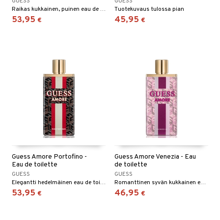
GUESS
GUESS
kkivoide
teutus & Soujaus
Raikas kukkainen, puinen eau de toilette Guessilta.
Tuotekuvaus tulossa pian
 verkkokaupasta
tevoide
53,95
45,95
ranajo & Ihonpuhdistus
€
€
justusvoide
kipuna
teri
siväri
mänrajauskynät
Guess Amore Portofino -
Guess Amore Venezia - Eau
Eau de toilette
de toilette
GUESS
GUESS
Elegantti hedelmäinen eau de toilette Guessilta.
Romanttinen syvän kukkainen eau de toilette Guessiltä.
53,95
46,95
€
€