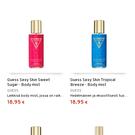
Guess Sexy Skin Sweet
Guess Sexy Skin Tropical
Sugar - Body mist
Breeze - Body mist
GUESS
GUESS
Leikkisä body mist, jossa on raikkaita, makeita sävyjä Guessilta.
Hedelmäinen ja eksoottisesti tuoksuva vartalosuihke Guessiltä.
18,95
18,95
€
€