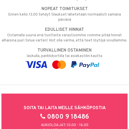
NOPEAT TOIMITUKSET
Ennen kello 13.00 tehdyt tilaukset lähetetään normaalisti samana
päivänä
EDULLISET HINNAT
Ostamalla suuria eriä tuotteita varastoomme voimme pitää hinnat
alhaisina juuri Sinua varten! Voit olla varma, että teet löytöjä sivuillamme.
TURVALLINEN OSTAMINEN
laskulla, pankkikortilla tai asiakastilin kautta
SOITA TAI LAITA MEILLE SÄHKÖPOSTIA
0800 9 18486
AUKIOLOAJAT: 10.00 - 16.00