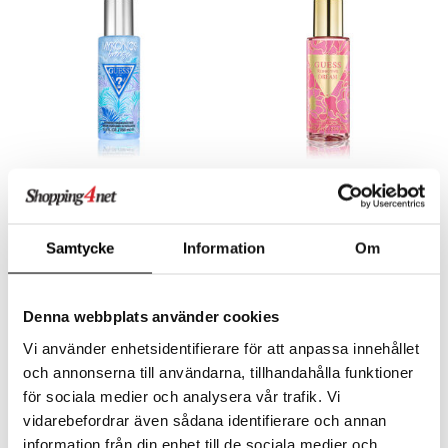
Guess Mykonos Breeze
Guess Seductive Dream -
Shimmer - Fragrance Mist
Body mist
GUESS
GUESS
Samtycke
Information
Om
Guessin hohtava body mist päärynän, vesimelonin ja karamellin tuoksulla
Kupliva body mist, jossa on hedelmäinen kukkaistuoksu Guessilta.
16,96
20,95
€
€
Denna webbplats använder cookies
Vi använder enhetsidentifierare för att anpassa innehållet
och annonserna till användarna, tillhandahålla funktioner
för sociala medier och analysera vår trafik. Vi
vidarebefordrar även sådana identifierare och annan
information från din enhet till de sociala medier och