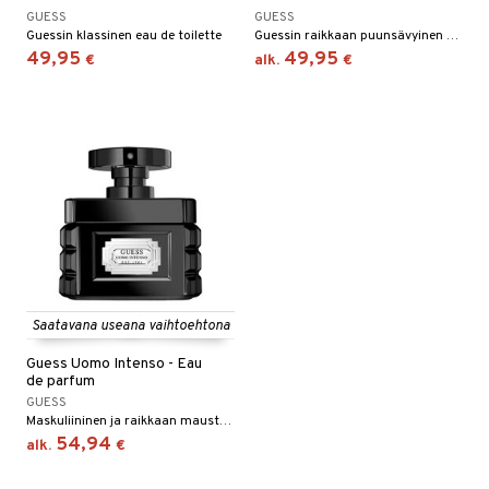
GUESS
GUESS
Guessin klassinen eau de toilette
Guessin raikkaan puunsävyinen eau de toilette
49,95
49,95
€
alk.
€
Saatavana useana vaihtoehtona
Guess Uomo Intenso - Eau
de parfum
GUESS
Maskuliininen ja raikkaan mausteinen eau de parfum Guessilta.
54,94
alk.
€