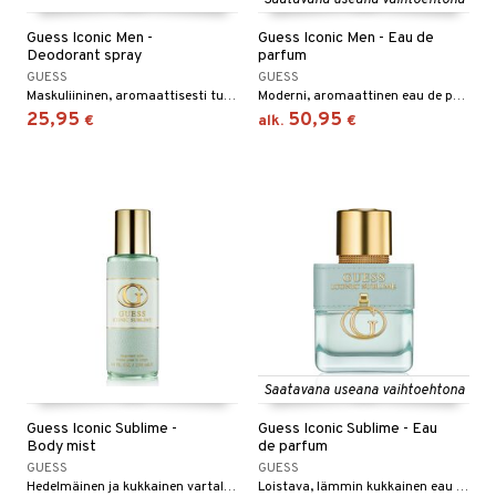
Saatavana useana vaihtoehtona
Guess Iconic Men -
Guess Iconic Men - Eau de
Deodorant spray
parfum
GUESS
GUESS
Maskuliininen, aromaattisesti tuoksuva deodoranttisuihke Guessilta.
Moderni, aromaattinen eau de parfum Guessilta.
25,95
50,95
€
alk.
€
Saatavana useana vaihtoehtona
Guess Iconic Sublime -
Guess Iconic Sublime - Eau
Body mist
de parfum
GUESS
GUESS
Hedelmäinen ja kukkainen vartalosuihke Guessiltä.
Loistava, lämmin kukkainen eau de parfum Guessilta.