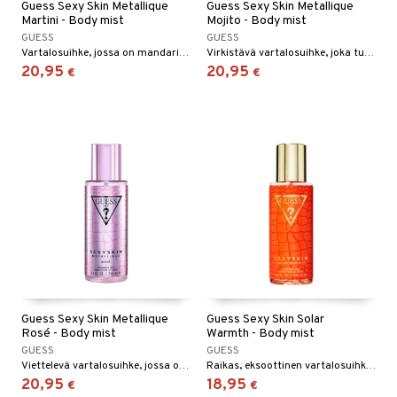
Guess Sexy Skin Metallique
Guess Sexy Skin Metallique
Martini - Body mist
Mojito - Body mist
GUESS
GUESS
Vartalosuihke, jossa on mandariinin, freesian, vesinuottien ja kookospuun tuoksu.
Virkistävä vartalosuihke, joka tuo mieleen viileän juoman aurinkoisella rannalla.
20,95
20,95
€
€
Guess Sexy Skin Metallique
Guess Sexy Skin Solar
Rosé - Body mist
Warmth - Body mist
GUESS
GUESS
Viettelevä vartalosuihke, jossa on aistillisia sävyjä.
Raikas, eksoottinen vartalosuihke Guessiltä.
20,95
18,95
€
€