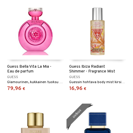
Guess Bella Vita La Mia -
Guess Ibiza Radiant
Eau de parfum
Shimmer - Fragrance Mist
GUESS
GUESS
Glamourinen, kukkainen tuoksu Guessilta
Guessin hohtava body mist kirsikan, jasmiinin ja vaniljan tuoksulla
79,96
16,96
€
€
uutuus