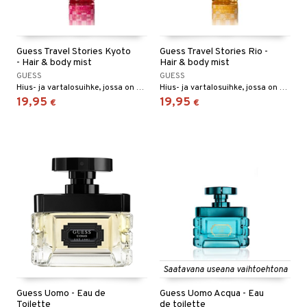
Guess Travel Stories Kyoto
Guess Travel Stories Rio -
- Hair & body mist
Hair & body mist
GUESS
GUESS
Hius- ja vartalosuihke, jossa on kirsikankukan ja vadelman tuoksu Guessilta.
Hius- ja vartalosuihke, jossa on persikan, kookoksen ja vaniljan tuoksu Guessilta.
19,95
19,95
€
€
Saatavana useana vaihtoehtona
Guess Uomo - Eau de
Guess Uomo Acqua - Eau
Toilette
de toilette