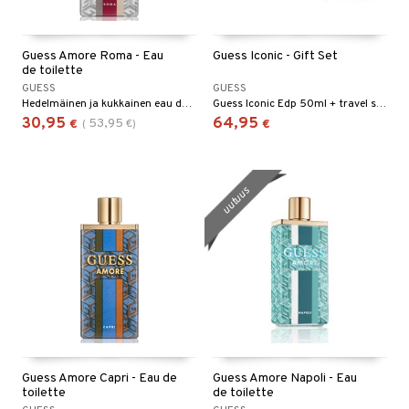
taloöljyt
ta & Viikset
talovoiteet
linssit
talovoiteet
distaminen
Guess Amore Roma - Eau
Guess Iconic - Gift Set
UE
de toilette
rumit
GUESS
GUESS
e
Hedelmäinen ja kukkainen eau de toilette Guessiltä.
Guess Iconic Edp 50ml + travel spray 15ml
mänympärysvoiteet
30,95
64,95
53,95
€
(
€
)
€
 10
 System
he 1: Puhdistus
ito
uutuus
he 2: Kirkastus
ien- ja Vartalonhoito
he 3: Kosteutus
teudenhoito
likiilto
t
rinta ja naamiot
lipuna
matics Elixir
o
distus
ltenrajausväri
yx
inkosuoja
rumit
makarvat
nique Happy
aihetta Miehille
spalvelu
mien/Huulten Hoito
miväri
nique Happy For Men
nhoito
ksiä & vastauksia
Guess Amore Capri - Eau de
Guess Amore Napoli - Eau
kkisiveltmit
kastus
toilette
de toilette
tuotetta