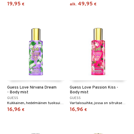
19,95
49,95
€
alk.
€
Guess Love Nirvana Dream
Guess Love Passion Kiss -
- Body mist
Body mist
GUESS
GUESS
Kukkainen, hedelmäinen tuoksuinen vartalosuihke Guessilta.
Vartalosuihke, jossa on sitruksen, jasmiinin ja vaniljan tuoksu Guessilta.
16,96
16,96
€
€