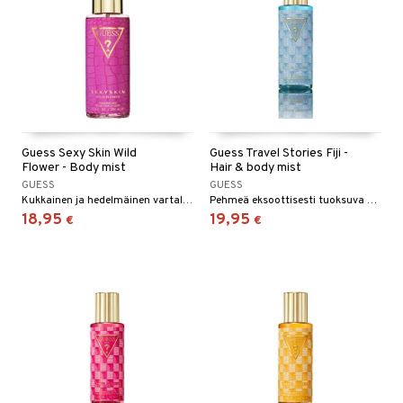
Guess Sexy Skin Wild
Guess Travel Stories Fiji -
Flower - Body mist
Hair & body mist
GUESS
GUESS
Kukkainen ja hedelmäinen vartalosuihke Guessilta
Pehmeä eksoottisesti tuoksuva hius- ja vartalosuihke Guessiltä.
18,95
19,95
€
€