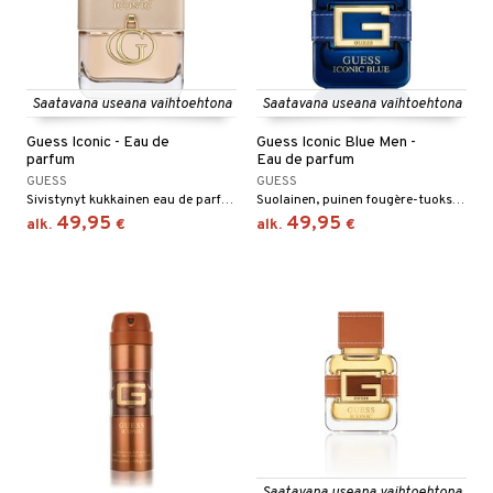
Saatavana useana vaihtoehtona
Saatavana useana vaihtoehtona
Guess Iconic - Eau de
Guess Iconic Blue Men -
parfum
Eau de parfum
GUESS
GUESS
Sivistynyt kukkainen eau de parfum Guessiltä
Suolainen, puinen fougère-tuoksu Guessilta.
49,95
49,95
alk.
€
alk.
€