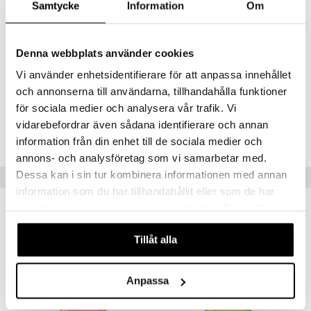
Samtycke
Information
Om
KERNEL OIL, BHT, YELLOW 5 (CI 19140), RED 33 (CI 17200), RED 4
(CI 14700), EXT. VIOLET 2 (CI 60730), TETRAMETHYL
ACETYLOCTAHYDRONAPHTHALENES, BENZYL SALICYLATE,
HYDROXYCITRONELLAL, LINALYL ACETATE, VANILLIN,
Denna webbplats använder cookies
LIMONENE, CITRUS AURANTIUM PEEL OIL, COUMARIN, PINENE
Vi använder enhetsidentifierare för att anpassa innehållet
och annonserna till användarna, tillhandahålla funktioner
för sociala medier och analysera vår trafik. Vi
Tuotenumero
vidarebefordrar även sådana identifierare och annan
CGUAI-GS-250-XX-XX
information från din enhet till de sociala medier och
annons- och analysföretag som vi samarbetar med.
Dessa kan i sin tur kombinera informationen med annan
Suositut tuotteet
information som du har tillhandahållit eller som de har
samlat in när du har använt deras tjänster. Du godkänner
våra cookies vid fortsatt användande av vår webbplats.
Tillåt alla
Anpassa