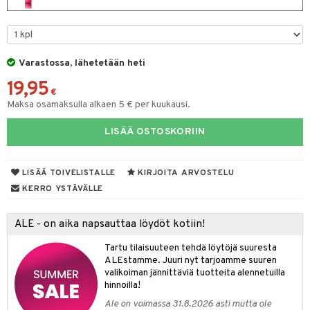
eruskettavat tuotteet
toilu
eruskettavat tuotteet
er shave lotion
inkotuotteet
kojen hoito
kölaitteet
vovoiteet
 de cologne
dorantit
linssit
vojen poisto
mpoot
metiikkalaukkuja
 de toilette
koistuotteet
UE
Varastossa, lähetetään heti
ien hoito
vikkeita
rinta
japakkaukset
eruskettavat tuotteet
e
19,95
spalvelu
€
rinta
japakkaus
vojen poisto
Maksa osamaksulla alkaen 5 € per kuukausi.
 10
 System
ksiä & vastauksia
pytuotteita
amiot
ien hoito
he 1: Puhdistus
ito
LISÄÄ OSTOSKORIIN
tuotetta
hkugeelit & saippuat
ranajotuotteet
hkugeelit & saippuat
he 2: Kirkastus
ien- ja Vartalonhoito
 verkkokaupasta
taloöljyt
ta & Viikset
LISÄÄ TOIVELISTALLE
KIRJOITA ARVOSTELU
talovoiteet
he 3: Kosteutus
teudenhoito
likiilto
t
KERRO YSTÄVÄLLE
talovoiteet
distaminen
rinta ja naamiot
lipuna
matics Elixir
o
rumit
ALE - on aika napsauttaa löydöt kotiin!
distus
ltenrajausväri
yx
inkosuoja
mänympärysvoiteet
Tartu tilaisuuteen tehdä löytöjä suuresta
rumit
makarvat
nique Happy
aihetta Miehille
ALEstamme. Juuri nyt tarjoamme suuren
mien/Huulten Hoito
valikoiman jännittäviä tuotteita alennetuilla
miväri
nique Happy For Men
nhoito
hinnoilla!
kkisiveltmit
kastus
Ale on voimassa 31.8.2026 asti mutta ole