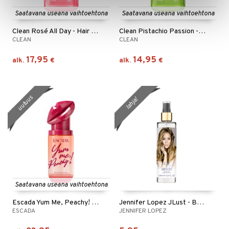
Saatavana useana vaihtoehtona
Saatavana useana vaihtoehtona
Clean Rosé All Day - Hair & Body Perfume Mist
Clean Pistachio Passion - Hair & Body Perfume Mist
CLEAN
CLEAN
17,95
14,95
alk.
€
alk.
€
uutuus
lahja!
Saatavana useana vaihtoehtona
Escada Yum Me, Peachy! - Body Mist
Jennifer Lopez JLust - Body Mist
ESCADA
JENNIFER LOPEZ