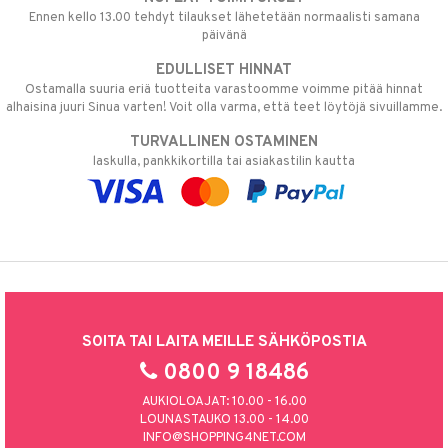
Ennen kello 13.00 tehdyt tilaukset lähetetään normaalisti samana
päivänä
EDULLISET HINNAT
Ostamalla suuria eriä tuotteita varastoomme voimme pitää hinnat
alhaisina juuri Sinua varten! Voit olla varma, että teet löytöjä sivuillamme.
TURVALLINEN OSTAMINEN
laskulla, pankkikortilla tai asiakastilin kautta
SOITA TAI LAITA MEILLE SÄHKÖPOSTIA
0800 9 18486
AUKIOLOAJAT: 10.00 - 16.00
LOUNASTAUKO 13.00 - 14.00
INFO@SHOPPING4NET.COM