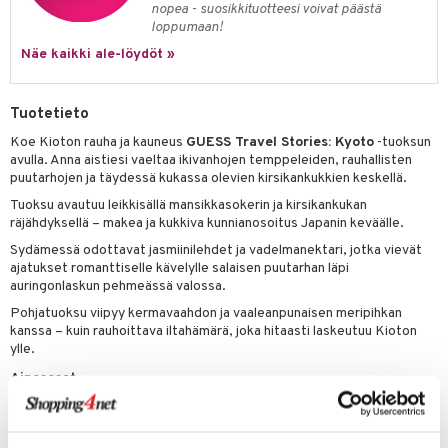
nopea - suosikkituotteesi voivat päästä
kkivoide
teutus & Soujaus
loppumaan!
tevoide
ranajo & Ihonpuhdistus
Näe kaikki ale-löydöt »
justusvoide
Tuotetieto
kipuna
Koe Kioton rauha ja kauneus
GUESS Travel Stories: Kyoto
-tuoksun
teri
avulla. Anna aistiesi vaeltaa ikivanhojen temppeleiden, rauhallisten
puutarhojen ja täydessä kukassa olevien kirsikankukkien keskellä.
siväri
Tuoksu avautuu leikkisällä mansikkasokerin ja kirsikankukan
mänrajauskynät
räjähdyksellä – makea ja kukkiva kunnianosoitus Japanin keväälle.
Sydämessä odottavat jasmiinilehdet ja vadelmanektari, jotka vievät
ajatukset romanttiselle kävelylle salaisen puutarhan läpi
auringonlaskun pehmeässä valossa.
Pohjatuoksu viipyy kermavaahdon ja vaaleanpunaisen meripihkan
kanssa – kuin rauhoittava iltahämärä, joka hitaasti laskeutuu Kioton
ylle.
Ainesosat
ALCOHOL DENAT., WATER/EAU (AQUA), FRAGRANCE/PARFUM,
ETHYLHEXYL METHOXYCINNAMATE, ETHYLHEXYL SALICYLATE,
BUTYL METHOXYDIBENZOYLMETHANE, ARGANIA SPINOSA