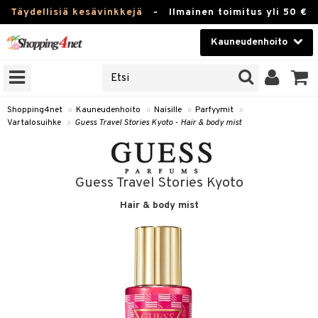
Täydellisiä kesävinkkejä
-
Ilmainen toimitus yli 50 €
Kauneudenhoito
ERKKEJÄ
Kauneudenhoito
M BRANDS
T
Piilolinssit
Shopping4net
»
Kauneudenhoito
»
Naisille
»
Parfyymit
»
Vartalosuihke
»
Guess Travel Stories Kyoto - Hair & body mist
JAT
Luontaistuotteet
UOTTEITA
Apteekki
Guess Travel Stories Kyoto
Fitness
Hair & body mist
t
Koti & Sisustus
t Set
ito
Lelut, Lapsi & Vauva
jat / Kammat
inkotuotteet
Tuotemerkkejä
skuurit
koistuotteet
lakorut
iikka
Kampanjat
stenlähtö
eruskettavat tuotteet
vakorut
t Set
mit