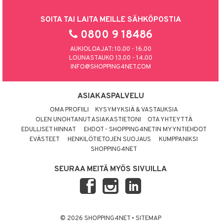
kkivoide
teutus & Soujaus
 verkkokaupasta
tevoide
SOITA TAI LAITA MEILLE SÄHKÖPOSTIA
ranajo & Ihonpuhdistus
0800 9 18486
justusvoide
AUKIOLOAJAT: 10.00 - 16.00
kipuna
LOUNASTAUKO 13.00 - 14.00
INFO@SHOPPING4NET.COM
teri
siväri
ASIAKASPALVELU
mänrajauskynät
OMA PROFIILI
KYSYMYKSIÄ & VASTAUKSIA
OLEN UNOHTANUT ASIAKASTIETONI
OTA YHTEYTTÄ
EDULLISET HINNAT
EHDOT - SHOPPING4NETIN MYYNTIEHDOT
EVÄSTEET
HENKILÖTIETOJEN SUOJAUS
KUMPPANIKSI
SHOPPING4NET
SEURAA MEITÄ MYÖS SIVUILLA
© 2026 SHOPPING4NET
•
SITEMAP