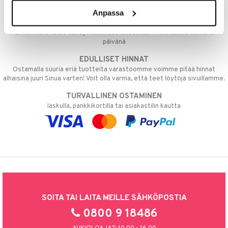
kkivoide
teutus & Soujaus
tuotteen tai koko tilauksellesi joka ylittää 50 €.
Anpassa
 verkkokaupasta
tevoide
ranajo & Ihonpuhdistus
NOPEAT TOIMITUKSET
Ennen kello 13.00 tehdyt tilaukset lähetetään normaalisti samana
justusvoide
päivänä
kipuna
EDULLISET HINNAT
Ostamalla suuria eriä tuotteita varastoomme voimme pitää hinnat
teri
alhaisina juuri Sinua varten! Voit olla varma, että teet löytöjä sivuillamme.
siväri
TURVALLINEN OSTAMINEN
mänrajauskynät
laskulla, pankkikortilla tai asiakastilin kautta
SOITA TAI LAITA MEILLE SÄHKÖPOSTIA
0800 9 18486