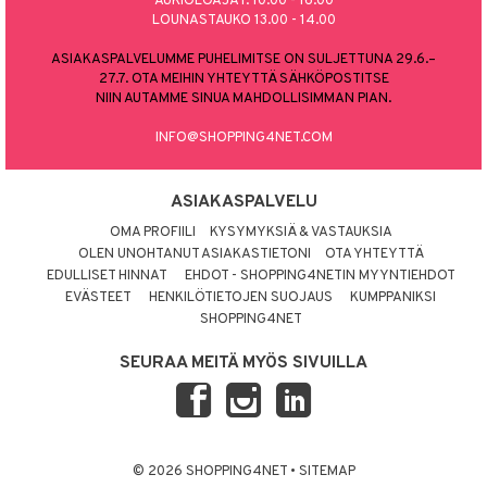
AUKIOLOAJAT: 10.00 - 16.00
LOUNASTAUKO 13.00 - 14.00
ASIAKASPALVELUMME PUHELIMITSE ON SULJETTUNA 29.6.–
27.7. OTA MEIHIN YHTEYTTÄ SÄHKÖPOSTITSE
NIIN AUTAMME SINUA MAHDOLLISIMMAN PIAN.
INFO@SHOPPING4NET.COM
ASIAKASPALVELU
OMA PROFIILI
KYSYMYKSIÄ & VASTAUKSIA
OLEN UNOHTANUT ASIAKASTIETONI
OTA YHTEYTTÄ
EDULLISET HINNAT
EHDOT - SHOPPING4NETIN MYYNTIEHDOT
EVÄSTEET
HENKILÖTIETOJEN SUOJAUS
KUMPPANIKSI
SHOPPING4NET
SEURAA MEITÄ MYÖS SIVUILLA
© 2026 SHOPPING4NET
•
SITEMAP