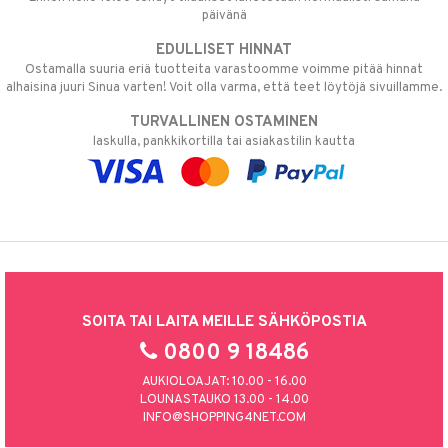
päivänä
EDULLISET HINNAT
Ostamalla suuria eriä tuotteita varastoomme voimme pitää hinnat
alhaisina juuri Sinua varten! Voit olla varma, että teet löytöjä sivuillamme.
TURVALLINEN OSTAMINEN
laskulla, pankkikortilla tai asiakastilin kautta
SOITA TAI LAITA MEILLE SÄHKÖPOSTIA
0800 9 18486
AUKIOLOAJAT: 10.00 - 16.00
LOUNASTAUKO 13.00 - 14.00
INFO@SHOPPING4NET.COM