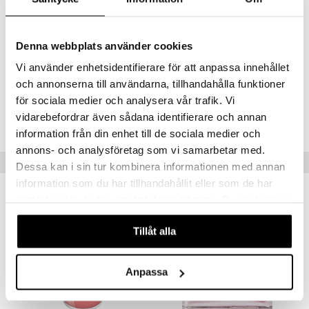
Alcohol Denat., Butane, Propane, Isobutane, Aqua, Glycerin, Parfum,
mänrajauskynät
Triethyl Citrate, Dicaprylyl Carbonate, Ethylhexylglycerin, Propylene
Glycol, Linalool, Polyglyceryl-3 Caprylate, Tocopheryl Acetate, Hexyl
Denna webbplats använder cookies
Cinnamal, Echinacea Angustifolia Root Extract, Geraniol, Benzyl
Salicylate, Citronellol, Limonene, Isoeugenol
Vi använder enhetsidentifierare för att anpassa innehållet
och annonserna till användarna, tillhandahålla funktioner
Tuotenumero
för sociala medier och analysera vår trafik. Vi
vidarebefordrar även sådana identifierare och annan
CFA12-K5-150-XX-XX
information från din enhet till de sociala medier och
annons- och analysföretag som vi samarbetar med.
Vinkkejä sinulle
Dessa kan i sin tur kombinera informationen med annan
information som du har tillhandahållit eller som de har
samlat in när du har använt deras tjänster. Du godkänner
våra cookies vid fortsatt användande av vår webbplats.
Tillåt alla
Anpassa