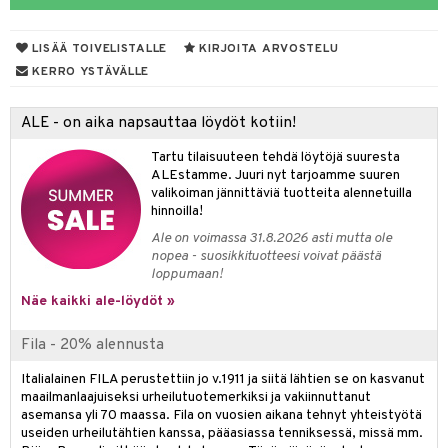
taloöljyt
LISÄÄ TOIVELISTALLE
KIRJOITA ARVOSTELU
talovoiteet
KERRO YSTÄVÄLLE
ALE - on aika napsauttaa löydöt kotiin!
t
Tartu tilaisuuteen tehdä löytöjä suuresta
stenlähtö
sasto
ito
iikkalaukkuja
ALEstamme. Juuri nyt tarjoamme suuren
valikoiman jännittäviä tuotteita alennetuilla
sväri
inkotuotteet
sit
mit
otteita
hinnoilla!
toaineet
koistuotteet
er shave balm
ko
onhoito
Ale on voimassa 31.8.2026 asti mutta ole
nopea - suosikkituotteesi voivat päästä
toilu
eruskettavat tuotteet
er shave lotion
inkotuotteet
loppumaan!
kölaitteet
Näe kaikki ale-löydöt »
vovoiteet
 de cologne
dorantit
linssit
mpoot
metiikkalaukkuja
 de toilette
koistuotteet
UE
Fila - 20% alennusta
vikkeita
rinta
japakkaukset
eruskettavat tuotteet
e
Italialainen FILA perustettiin jo v.1911 ja siitä lähtien se on kasvanut
spalvelu
maailmanlaajuiseksi urheilutuotemerkiksi ja vakiinnuttanut
japakkaus
vojen poisto
 10
 System
asemansa yli 70 maassa. Fila on vuosien aikana tehnyt yhteistyötä
ksiä & vastauksia
useiden urheilutähtien kanssa, pääasiassa tenniksessä, missä mm.
amiot
ien hoito
he 1: Puhdistus
ito