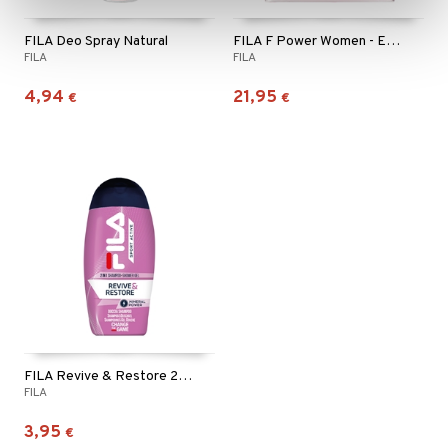
FILA Deo Spray Natural
FILA F Power Women - Eau de toilette
FILA
FILA
4,94
21,95
€
€
FILA Revive & Restore 2in1 Shampoo & Shower Gel
FILA
3,95
€