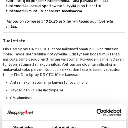
Björn Borg oli pitkään keulahahmona. Tänä päivänä edustaa
tuotetta
tuotemerkki ”casual sportswear” -tyyliä ja on tunnettu
ranajotuotteet
hkugeelit & saippuat
he 2: Kirkastus
ien- ja Vartalonhoito
tuotemerkki muoti- & sneakers-maailmassa.
 verkkokaupasta
ta & Viikset
talovoiteet
he 3: Kosteutus
teudenhoito
likiilto
t
Tarjous on voimassa 31.8.2026 asti, tai niin kauan kuin tuotteita
distaminen
riittää.
rinta ja naamiot
lipuna
matics Elixir
o
rumit
distus
ltenrajausväri
yx
inkosuoja
Tuotetieto
mänympärysvoiteet
rumit
makarvat
nique Happy
aihetta Miehille
Fila Deo Spray DRY TOUCH antaa näkymättömän ja kuivan tunteen
iholle. Täydellinen kaikille ihotyypeille. Edistyneen koostumuksensa
mien/Huulten Hoito
miväri
nique Happy For Men
nhoito
ansiosta tämä deodorantti antaa välittömän kuivuuden ja miellyttävän
tunteen jättämättä näkyviä jälkiä. Voit tuntea olosi turvalliseksi ja
kkisiveltmit
kastus
mukavaksi koko päivän. Koe uusi raikkauden taso ja tunne vapauden
tunne Fila Deo Spray DRY TOUCHin kanssa.
kkivoide
teutus & Soujaus
Antaa näkymättömän ja kuivan tunteen iholle
tevoide
ranajo & Ihonpuhdistus
Täydellinen kaikille ihotyypeille
justusvoide
0% alumiinia
Käyttö
kipuna
Päivittäin kainaloissa käytettäväksi epämiellyttävän hienhajun
teri
välttämiseksi. Ravista ennen käyttöä.
Ainesosat
siväri
Samtycke
Information
Om