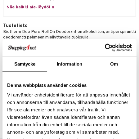
tuotetta
Näe kaikki ale-löydöt »
ranajotuotteet
hkugeelit & saippuat
he 2: Kirkastus
ien- ja Vartalonhoito
 verkkokaupasta
ta & Viikset
talovoiteet
he 3: Kosteutus
teudenhoito
likiilto
t
Tuotetieto
distaminen
rinta ja naamiot
lipuna
matics Elixir
Biotherm Deo Pure Roll On Deodorant on alkoholiton, antiperspirantti
o
deodorantti pehmeän miellyttävällä tuoksulla.
rumit
distus
ltenrajausväri
yx
inkosuoja
Sopii kaikille ihotyypeille, myös herkälle iholle.
mänympärysvoiteet
Käyttö
rumit
makarvat
nique Happy
aihetta Miehille
Käytetään päivittäin puhtaalle ja kuivalle iholle.
mien/Huulten Hoito
miväri
nique Happy For Men
Samtycke
Information
Om
nhoito
Ainesosat
kkisiveltmit
kastus
Aqua / Water / Eau, Aluminum Chlorohydrate, Ppg-15 Stearyl Ether,
Cetearyl Alcohol, Ceteareth-33, C12-13 Alkyl Lactate, Silica [Nano] /
kkivoide
Denna webbplats använder cookies
teutus & Soujaus
Silica, Bht, Peg-4, Peg-4 Dilaurate, Peg-4 Laurate, Dimethicone,
Iodopropynyl Butylcarbamate, Parfum / Fragrance (F.I.L.
Vi använder enhetsidentifierare för att anpassa innehållet
tevoide
ranajo & Ihonpuhdistus
N290416/1).
och annonserna till användarna, tillhandahålla funktioner
justusvoide
för sociala medier och analysera vår trafik. Vi
Tuotenumero
kipuna
vidarebefordrar även sådana identifierare och annan
CBTD6-BT-75-XX-XX
information från din enhet till de sociala medier och
teri
annons- och analysföretag som vi samarbetar med.
siväri