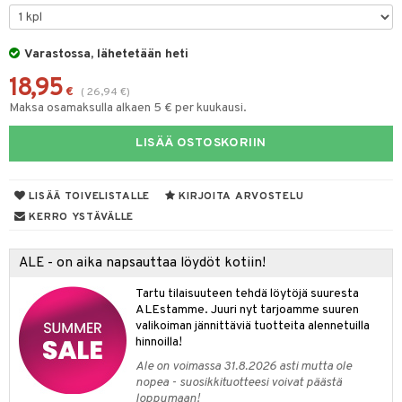
taloöljyt
talovoiteet
Varastossa, lähetetään heti
18,95
€
(
26,94
€
)
Maksa osamaksulla alkaen 5 € per kuukausi.
t
LISÄÄ OSTOSKORIIN
stenlähtö
sasto
ito
iikkalaukkuja
sväri
inkotuotteet
sit
mit
otteita
LISÄÄ TOIVELISTALLE
KIRJOITA ARVOSTELU
toaineet
koistuotteet
er shave balm
ko
onhoito
KERRO YSTÄVÄLLE
toilu
eruskettavat tuotteet
er shave lotion
inkotuotteet
ALE - on aika napsauttaa löydöt kotiin!
kölaitteet
vovoiteet
 de cologne
dorantit
linssit
Tartu tilaisuuteen tehdä löytöjä suuresta
mpoot
metiikkalaukkuja
 de toilette
koistuotteet
UE
ALEstamme. Juuri nyt tarjoamme suuren
valikoiman jännittäviä tuotteita alennetuilla
vikkeita
rinta
japakkaukset
eruskettavat tuotteet
e
hinnoilla!
spalvelu
japakkaus
vojen poisto
Ale on voimassa 31.8.2026 asti mutta ole
 10
 System
ksiä & vastauksia
nopea - suosikkituotteesi voivat päästä
amiot
ien hoito
loppumaan!
he 1: Puhdistus
ito