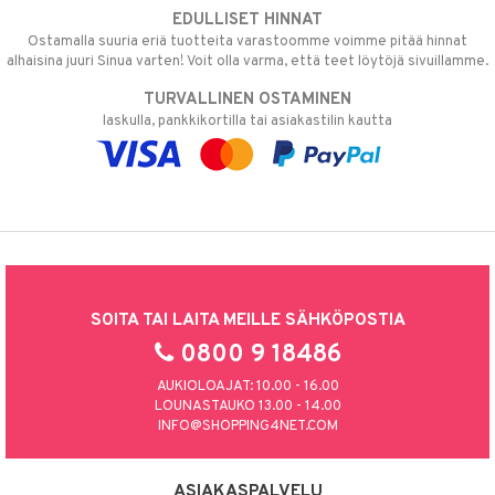
EDULLISET HINNAT
Ostamalla suuria eriä tuotteita varastoomme voimme pitää hinnat
alhaisina juuri Sinua varten! Voit olla varma, että teet löytöjä sivuillamme.
TURVALLINEN OSTAMINEN
laskulla, pankkikortilla tai asiakastilin kautta
SOITA TAI LAITA MEILLE SÄHKÖPOSTIA
0800 9 18486
AUKIOLOAJAT: 10.00 - 16.00
LOUNASTAUKO 13.00 - 14.00
INFO@SHOPPING4NET.COM
ASIAKASPALVELU