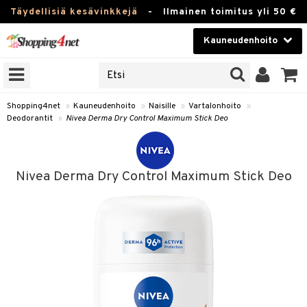
Täydellisiä kesävinkkejä
-
Ilmainen toimitus yli 50 €
Kauneudenhoito
ERKKEJÄ
Kauneudenhoito
M BRANDS
T
Piilolinssit
Shopping4net
»
Kauneudenhoito
»
Naisille
»
Vartalonhoito
»
Deodorantit
»
Nivea Derma Dry Control Maximum Stick Deo
JAT
Luontaistuotteet
UOTTEITA
Apteekki
Nivea Derma Dry Control Maximum Stick Deo
Fitness
t
Koti & Sisustus
t Set
ito
Lelut, Lapsi & Vauva
jat / Kammat
inkotuotteet
Tuotemerkkejä
skuurit
koistuotteet
lakorut
iikka
Kampanjat
stenlähtö
eruskettavat tuotteet
vakorut
t Set
mit