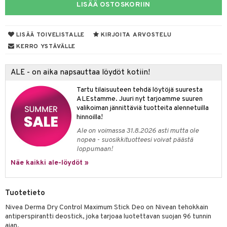
LISÄÄ OSTOSKORIIN
taloöljyt
talovoiteet
LISÄÄ TOIVELISTALLE
KIRJOITA ARVOSTELU
KERRO YSTÄVÄLLE
t
ALE - on aika napsauttaa löydöt kotiin!
stenlähtö
sasto
ito
iikkalaukkuja
Tartu tilaisuuteen tehdä löytöjä suuresta
ALEstamme. Juuri nyt tarjoamme suuren
sväri
inkotuotteet
sit
mit
otteita
valikoiman jännittäviä tuotteita alennetuilla
hinnoilla!
toaineet
koistuotteet
er shave balm
ko
onhoito
Ale on voimassa 31.8.2026 asti mutta ole
toilu
eruskettavat tuotteet
er shave lotion
inkotuotteet
nopea - suosikkituotteesi voivat päästä
loppumaan!
kölaitteet
vovoiteet
 de cologne
dorantit
linssit
Näe kaikki ale-löydöt »
mpoot
metiikkalaukkuja
 de toilette
koistuotteet
UE
vikkeita
rinta
japakkaukset
eruskettavat tuotteet
e
Tuotetieto
spalvelu
japakkaus
vojen poisto
Nivea Derma Dry Control Maximum Stick Deo on Nivean tehokkain
 10
 System
ksiä & vastauksia
antiperspirantti deostick, joka tarjoaa luotettavan suojan 96 tunnin
amiot
ien hoito
he 1: Puhdistus
ajan.
ito