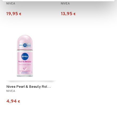
NIVEA
NIVEA
19,95
13,95
€
€
Nivea Pearl & Beauty Roll On Deo
NIVEA
4,94
€