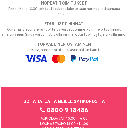
NOPEAT TOIMITUKSET
Ennen kello 13.00 tehdyt tilaukset lähetetään normaalisti samana
päivänä
EDULLISET HINNAT
Ostamalla suuria eriä tuotteita varastoomme voimme pitää hinnat
alhaisina juuri Sinua varten! Voit olla varma, että teet löytöjä sivuillamme.
TURVALLINEN OSTAMINEN
laskulla, pankkikortilla tai asiakastilin kautta
SOITA TAI LAITA MEILLE SÄHKÖPOSTIA
0800 9 18486
AUKIOLOAJAT: 10.00 - 16.00
LOUNASTAUKO 13.00 - 14.00