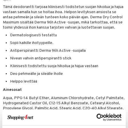
tuotetta
Tämä deodorantti tarjoaa kliinisesti todistetun suojan hikoilua ja hajua
ranajotuotteet
hkugeelit & saippuat
he 2: Kirkastus
ien- ja Vartalonhoito
vastaan samalla kun se hoitaa ihoa. Helpon levityksen ansiosta se
 verkkokaupasta
ta & Viikset
antaa pehmeän ja sileän tunteen koko päivän ajan. Derma Dry Control
talovoiteet
he 3: Kosteutus
teudenhoito
likiilto
t
Maximum sisältää Derma 96h Active -suojan, mikä tarkoittaa, että se
distaminen
toimii yhdessä ihon kanssa tarjoten vahvan ja luotettavan suojan.
rinta ja naamiot
lipuna
matics Elixir
o
Dermatologisesti testattu
rumit
distus
ltenrajausväri
yx
inkosuoja
Sopii kaikille ihotyypeille.
mänympärysvoiteet
rumit
makarvat
nique Happy
aihetta Miehille
Antiperspirantti Derma 96h Active -suojalla
mien/Huulten Hoito
miväri
Nivean vahvin antiperspirantti stick
nique Happy For Men
nhoito
Kliinisesti todistettu suoja hikoilua ja hajua vastaan
kkisiveltmit
kastus
Deo pehmeälle ja sileälle iholle
kkivoide
teutus & Soujaus
Helppo levittää
tevoide
ranajo & Ihonpuhdistus
Ainesosat
justusvoide
Aqua, PPG-14 Butyl Ether, Aluminum Chlorohydrate, Cetyl Palmitate,
Hydrogenated Castor Oil, C12-15 Alkyl Benzoate, Cetearyl Alcohol,
kipuna
Propylene Glycol, Palmitic Acid, Stearic Acid, C20-40 Alkyl Stearate,
Oleth-20, Parfum, Sodium Lactate, Glycerin, Magnesium Aluminum
teri
Silicate, Sodium Ascorbyl Phosphate, Persea Gratissima Oil, Calcium
Chloride, Glycine, Steareth-2, Steareth-21, Myristic Acid, Arachidic
siväri