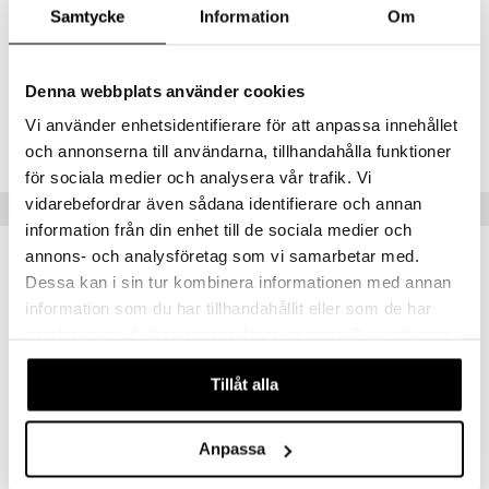
Acid, Oleic Acid, Lauric Acid, BHT, Pentaerythrityl Tetra-di-t-butyl
Samtycke
Information
Om
Hydroxyhydrocinnamate
mänrajauskynät
Denna webbplats använder cookies
Tuotenumero
Vi använder enhetsidentifierare för att anpassa innehållet
CNV77-NL-50-XX-XX
och annonserna till användarna, tillhandahålla funktioner
för sociala medier och analysera vår trafik. Vi
vidarebefordrar även sådana identifierare och annan
Vinkkejä sinulle
information från din enhet till de sociala medier och
annons- och analysföretag som vi samarbetar med.
Dessa kan i sin tur kombinera informationen med annan
information som du har tillhandahållit eller som de har
samlat in när du har använt deras tjänster. Du godkänner
våra cookies vid fortsatt användande av vår webbplats.
Tillåt alla
Anpassa
Nivea Cellular Expert Filler Vitamin C Serum
Nivea Derma Skin Clear Rebalance & Clear Serum