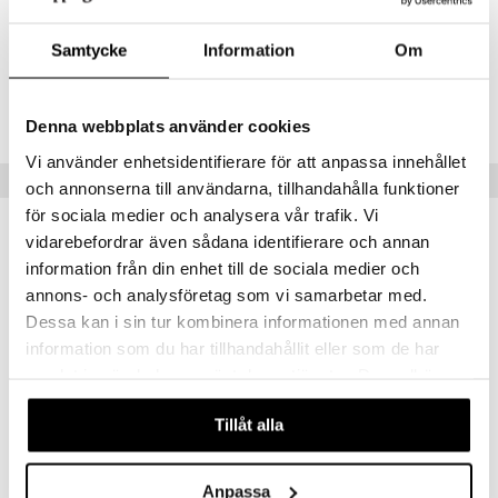
mänrajauskynät
Samtycke
Information
Om
Tuotenumero
CNV72-NL-50-XX-XX
Denna webbplats använder cookies
Vi använder enhetsidentifierare för att anpassa innehållet
Vinkkejä sinulle
och annonserna till användarna, tillhandahålla funktioner
för sociala medier och analysera vår trafik. Vi
vidarebefordrar även sådana identifierare och annan
information från din enhet till de sociala medier och
annons- och analysföretag som vi samarbetar med.
Dessa kan i sin tur kombinera informationen med annan
information som du har tillhandahållit eller som de har
samlat in när du har använt deras tjänster. Du godkänner
våra cookies vid fortsatt användande av vår webbplats.
Tillåt alla
Nivea Dry Fresh Roll On Deodorant
Nivea Pearl & Beauty Roll On Deo
NIVEA
NIVEA
Anpassa