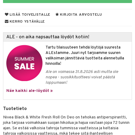
taloöljyt
LISÄÄ TOIVELISTALLE
KIRJOITA ARVOSTELU
talovoiteet
KERRO YSTÄVÄLLE
ALE - on aika napsauttaa löydöt kotiin!
t
Tartu tilaisuuteen tehdä löytöjä suuresta
stenlähtö
sasto
ito
iikkalaukkuja
ALEstamme. Juuri nyt tarjoamme suuren
valikoiman jännittäviä tuotteita alennetuilla
sväri
inkotuotteet
sit
mit
otteita
hinnoilla!
toaineet
koistuotteet
er shave balm
ko
onhoito
Ale on voimassa 31.8.2026 asti mutta ole
nopea - suosikkituotteesi voivat päästä
toilu
eruskettavat tuotteet
er shave lotion
inkotuotteet
loppumaan!
kölaitteet
Näe kaikki ale-löydöt »
vovoiteet
 de cologne
dorantit
linssit
mpoot
metiikkalaukkuja
 de toilette
koistuotteet
UE
Tuotetieto
vikkeita
rinta
japakkaukset
eruskettavat tuotteet
e
Nivea Black & White Fresh Roll On Deo on tehokas antiperspirantti,
spalvelu
japakkaus
vojen poisto
joka tarjoaa voimakkaan suojan hikoilua ja hajua vastaan jopa 72 tunnin
 10
 System
ajan. Se estää valkoisia tahroja tummissa vaatteissa ja keltaisia
ksiä & vastauksia
amiot
ien hoito
tahroja valkoisissa vaatteissa, mikä tekee siitä ihanteellisen
he 1: Puhdistus
ito