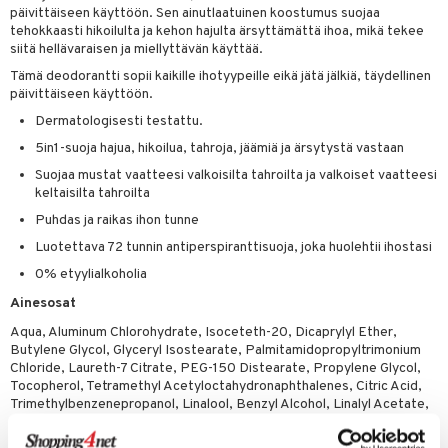
päivittäiseen käyttöön. Sen ainutlaatuinen koostumus suojaa
tuotetta
ranajotuotteet
hkugeelit & saippuat
he 2: Kirkastus
tehokkaasti hikoilulta ja kehon hajulta ärsyttämättä ihoa, mikä tekee
ien- ja Vartalonhoito
siitä hellävaraisen ja miellyttävän käyttää.
 verkkokaupasta
ta & Viikset
talovoiteet
he 3: Kosteutus
teudenhoito
likiilto
t
Tämä deodorantti sopii kaikille ihotyypeille eikä jätä jälkiä, täydellinen
distaminen
päivittäiseen käyttöön.
rinta ja naamiot
lipuna
matics Elixir
o
Dermatologisesti testattu.
rumit
distus
ltenrajausväri
yx
inkosuoja
5in1-suoja hajua, hikoilua, tahroja, jäämiä ja ärsytystä vastaan
mänympärysvoiteet
rumit
makarvat
nique Happy
aihetta Miehille
Suojaa mustat vaatteesi valkoisilta tahroilta ja valkoiset vaatteesi
keltaisilta tahroilta
mien/Huulten Hoito
miväri
nique Happy For Men
nhoito
Puhdas ja raikas ihon tunne
kkisiveltmit
kastus
Luotettava 72 tunnin antiperspiranttisuoja, joka huolehtii ihostasi
kkivoide
0% etyylialkoholia
teutus & Soujaus
Ainesosat
tevoide
ranajo & Ihonpuhdistus
Aqua, Aluminum Chlorohydrate, Isoceteth-20, Dicaprylyl Ether,
justusvoide
Butylene Glycol, Glyceryl Isostearate, Palmitamidopropyltrimonium
Chloride, Laureth-7 Citrate, PEG-150 Distearate, Propylene Glycol,
kipuna
Tocopherol, Tetramethyl Acetyloctahydronaphthalenes, Citric Acid,
Trimethylbenzenepropanol, Linalool, Benzyl Alcohol, Linalyl Acetate,
teri
Amyl Salicylate, Camphor, Geraniol, Hydrogenated Palm Glycerides
Citrate, Parfum
siväri