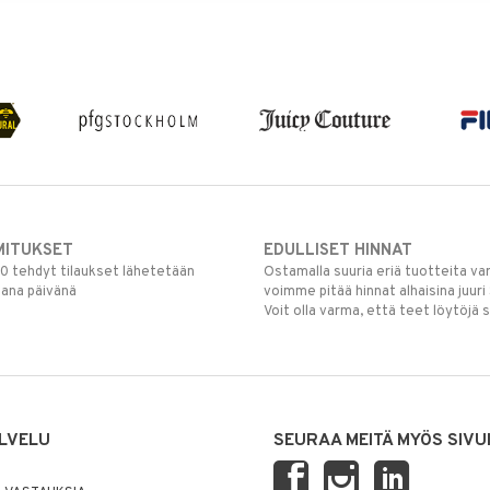
MITUKSET
EDULLISET HINNAT
00 tehdyt tilaukset lähetetään
Ostamalla suuria eriä tuotteita 
mana päivänä
voimme pitää hinnat alhaisina juuri
Voit olla varma, että teet löytöjä 
LVELU
SEURAA MEITÄ MYÖS SIVU