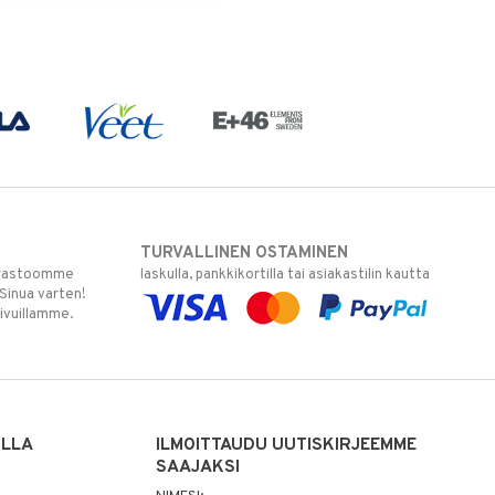
TURVALLINEN OSTAMINEN
varastoomme
laskulla, pankkikortilla tai asiakastilin kautta
 Sinua varten!
sivuillamme.
ILLA
ILMOITTAUDU UUTISKIRJEEMME
SAAJAKSI