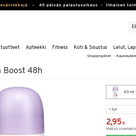
kesävinkkejä
-
45 päivän palautusoikeus -
Ilmainen toim
stuotteet
Apteekki
Fitness
Koti & Sisustus
Lelut, Lap
Shopping4net
»
Kauneuden
n Boost 48h
60 ml 
2,95
€
Maksa osamaksul