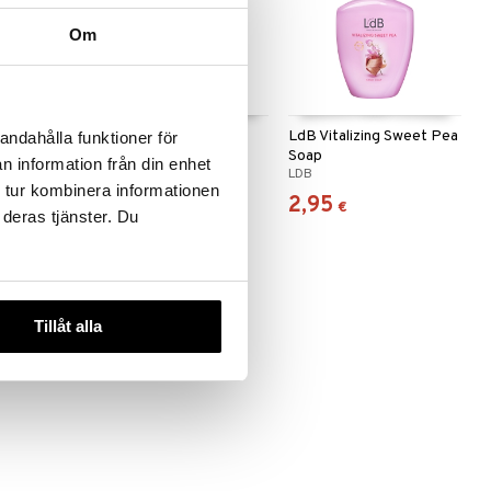
Om
Tinted Day
LdB Shower Cream
LdB Vitalizing Sweet Pea
andahålla funktioner för
Passion Boost
Soap
n information från din enhet
LDB
LDB
 tur kombinera informationen
2,95
2,95
€
€
 deras tjänster. Du
Tillåt alla