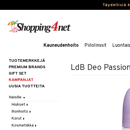
Täydellisiä 
Kauneudenhoito
Piilolinssit
Luontai
TUOTEMERKKEJÄ
LdB Deo Passio
PREMIUM BRANDS
GIFT SET
KAMPANJAT
UUSIA TUOTTEITA
Naisille
Hiukset
Ihonhoito
Gift Set
Korut
Harjat / Kammat
Aurinkotuotteet
Kosmetiikka
Hiuskuurit
Erikoistuotteet
Kaulakorut