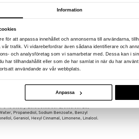
massa 31.8.2026 asti mutta ole nopea -
otteesi voivat päästä loppumaan!
Information
i ale-löydöt »
cookies
LdB Bronze - 
e för att anpassa innehållet och annonserna till användarna, tillh
iperspirantti deodorantti ehkäisten hienhajua jopa
Cream
vår trafik. Vi vidarebefordrar även sådana identifierare och anna
LDB
nnons- och analysföretag som vi samarbetar med. Dessa kan i sin
5,95
€
har tillhandahållit eller som de har samlat in när du har använt
ortsatt användande av vår webbplats.
hedelmätuoksu.
Anpassa
PG-15 Stearyl Ether, Steareth-2, Steareth-20,
Water, Propanediol, Sodium Benzoate, Benzyl
nellol, Geraniol, Hexyl Cinnamal, Limonene, Linalool.