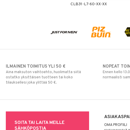
CLB31-L7-60-XX-XX
Poskipuna
Puuteri
Ripsiväri
Silmänrajauskynät
ILMAINEN TOIMITUS YLI 50 €
NOPEAT TOI
Aina maksuton vaihtoehto, huolimatta siitä
Ennen kello 13.
ostatko yksittäisen tuotteen tai koko
normaalisti sa
tilauksellesi joka ylittää 50 €.
ASIAKASPA
SOITA TAI LAITA MEILLE
OMA PROFIILI
SÄHKÖPOSTIA