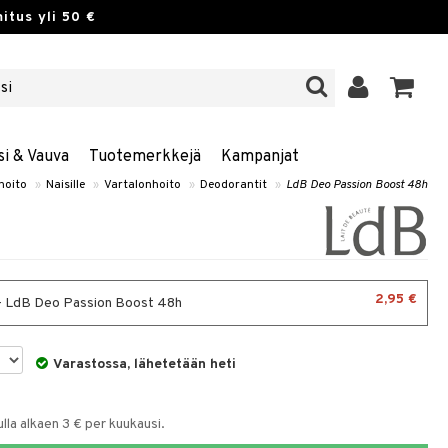
itus yli 50 €
si & Vauva
Tuotemerkkejä
Kampanjat
hoito
»
Naisille
»
Vartalonhoito
»
Deodorantit
»
LdB Deo Passion Boost 48h
2,95 €
- LdB Deo Passion Boost 48h
Varastossa, lähetetään heti
la alkaen 3 € per kuukausi.