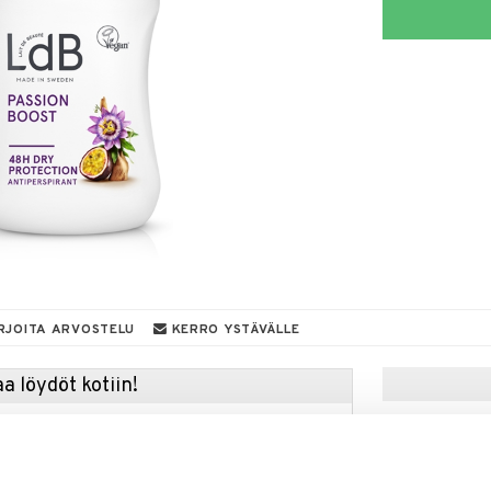
RJOITA ARVOSTELU
KERRO YSTÄVÄLLE
a löydöt kotiin!
isuuteen tehdä löytöjä suuresta ALEstamme. Juuri
mme suuren valikoiman jännittäviä tuotteita
a hinnoilla!