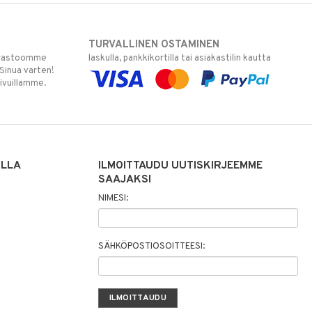
TURVALLINEN OSTAMINEN
varastoomme
laskulla, pankkikortilla tai asiakastilin kautta
 Sinua varten!
sivuillamme.
ILLA
ILMOITTAUDU UUTISKIRJEEMME
SAAJAKSI
NIMESI:
SÄHKÖPOSTIOSOITTEESI: