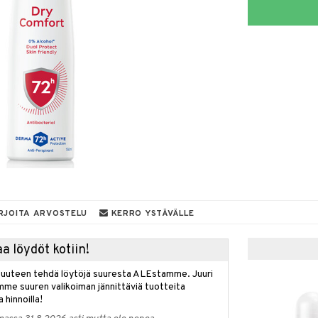
RJOITA ARVOSTELU
KERRO YSTÄVÄLLE
a löydöt kotiin!
isuuteen tehdä löytöjä suuresta ALEstamme. Juuri
mme suuren valikoiman jännittäviä tuotteita
a hinnoilla!