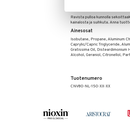
Antiperspirantti, jossa sitruk
Poskipuna
Käyttö
Puuteri
Ravista pulloa kunnolla sekoittaa
Ripsiväri
kainalosta ja suihkuta. Anna tuot
Silmänrajauskynät
Ainesosat
Isobutane, Propane, Aluminum Chl
Caprylic/Capric Triglyceride, Al
Gratissima Oil, Disteardimonium 
Alcohol, Geraniol, Citronellol, Pa
Tuotenumero
CNV80-NL-150-XX-XX