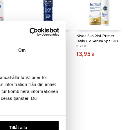
fort Roll
Nivea Men Cool Kick
Nivea Sun 2in1 Primer
Deodorant Spray
Daily UV Serum Spf 50+
NIVEA
NIVEA
Om
4,95
13,95
€
€
andahålla funktioner för
n information från din enhet
 tur kombinera informationen
 deras tjänster. Du
Tillåt alla