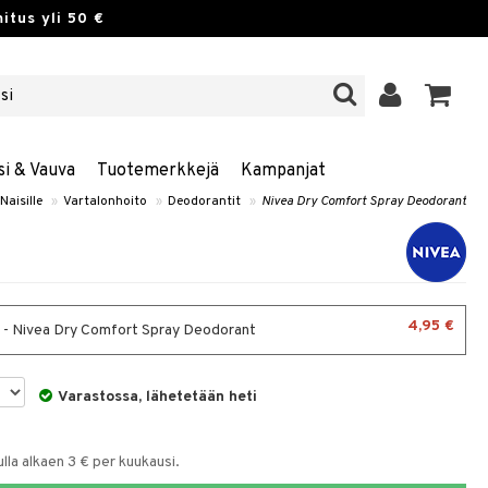
itus yli 50 €
si & Vauva
Tuotemerkkejä
Kampanjat
Naisille
»
Vartalonhoito
»
Deodorantit
»
Nivea Dry Comfort Spray Deodorant
4,95 €
 - Nivea Dry Comfort Spray Deodorant
Varastossa, lähetetään heti
la alkaen 3 € per kuukausi.