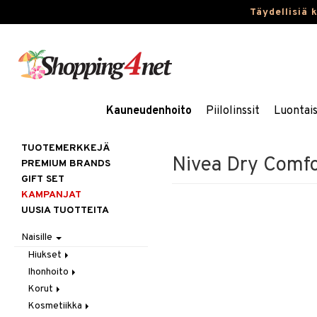
Täydellisiä 
Kauneudenhoito
Piilolinssit
Luontai
TUOTEMERKKEJÄ
Nivea Dry Comfo
PREMIUM BRANDS
GIFT SET
KAMPANJAT
UUSIA TUOTTEITA
Naisille
Hiukset
Ihonhoito
Gift Set
Korut
Harjat / Kammat
Aurinkotuotteet
Kosmetiikka
Hiuskuurit
Erikoistuotteet
Kaulakorut