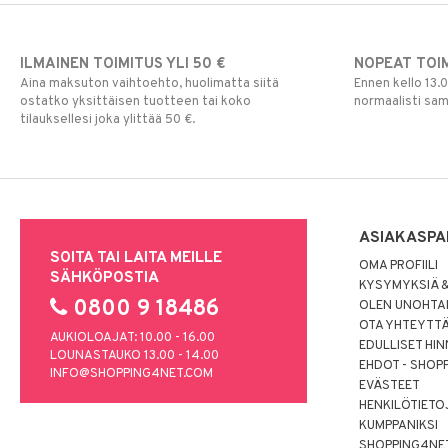
ILMAINEN TOIMITUS YLI 50 €
NOPEAT TOI
Aina maksuton vaihtoehto, huolimatta siitä
Ennen kello 13.
ostatko yksittäisen tuotteen tai koko
normaalisti sa
tilauksellesi joka ylittää 50 €.
ASIAKASPA
SOITA TAI LAITA MEILLE
OMA PROFIILI
SÄHKÖPOSTIA
KYSYMYKSIÄ &
0800 9 18486
OLEN UNOHTAN
OTA YHTEYTT
AUKIOLOAJAT: 10.00 - 16.00
EDULLISET HI
LOUNASTAUKO 13.00 - 14.00
EHDOT - SHOP
INFO@SHOPPING4NET.COM
EVÄSTEET
HENKILÖTIETO
KUMPPANIKSI
SHOPPING4NE