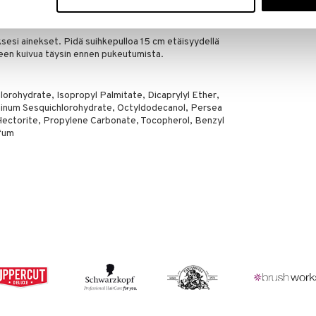
sen ja pellavan tuoksu
ksesi ainekset. Pidä suihkepulloa 15 cm etäisyydellä
teen kuivua täysin ennen pukeutumista.
orohydrate, Isopropyl Palmitate, Dicaprylyl Ether,
uminum Sesquichlorohydrate, Octyldodecanol, Persea
Hectorite, Propylene Carbonate, Tocopherol, Benzyl
rfum