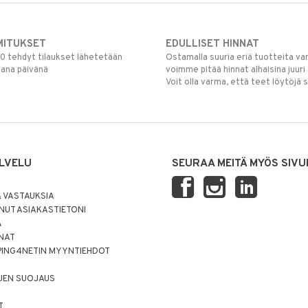
MITUKSET
EDULLISET HINNAT
00 tehdyt tilaukset lähetetään
Ostamalla suuria eriä tuotteita 
mana päivänä
voimme pitää hinnat alhaisina juuri
Voit olla varma, että teet löytöjä 
LVELU
SEURAA MEITÄ MYÖS SIVU
 VASTAUKSIA
UT ASIAKASTIETONI
Ä
NNAT
PING4NETIN MYYNTIEHDOT
JEN SUOJAUS
T