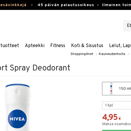
kesävinkkejä
-
45 päivän palautusoikeus -
Ilmainen toim
stuotteet
Apteekki
Fitness
Koti & Sisustus
Lelut, Lap
Shopping4net
»
Kauneudenhoito
»
rt Spray Deodorant
150 ml
4,95
€
Maksa osamaksul