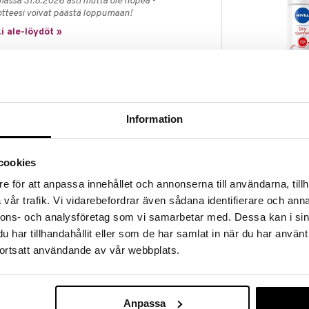
massa 31.8.2026 asti mutta ole nopea -
otteesi voivat päästä loppumaan!
i ale-löydöt »
Nivea Dry Com
 on antiperspirantti, joka tarjoaa 72 tunnin
On Deodorant
NIVEA
Information
n koostumus, jossa on 2 aktiivista antibakteerista
4,94
€
mään kuivana hieltä ja estävät pahan hajun. Sen
ia, on dermatologisesti testattu ja siinä on sitruksen
cookies
nt tarjoaa Derma 72h Active -suojan, mikä
e för att anpassa innehållet och annonserna till användarna, tillh
ntti toimii ihon kanssa tarjoten luotettavan ja vahvan
vår trafik. Vi vidarebefordrar även sådana identifierare och anna
un sen koostumus on hellävarainen iholle. Dry Comfort
nnons- och analysföretag som vi samarbetar med. Dessa kan i sin
har tillhandahållit eller som de har samlat in när du har använt
 -suojalla
ortsatt användande av vår webbplats.
ti, joka hoitaa ihoa
ta ainetta
Anpassa