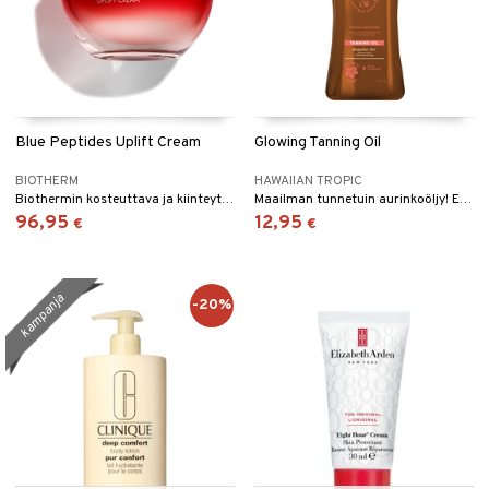
kkivoide
teutus & Soujaus
 verkkokaupasta
tevoide
ranajo & Ihonpuhdistus
justusvoide
kipuna
Blue Peptides Uplift Cream
Glowing Tanning Oil
teri
BIOTHERM
HAWAIIAN TROPIC
siväri
Biothermin kosteuttava ja kiinteyttävä päivävoide kaikille ihotyypeille.
Maailman tunnetuin aurinkoöljy! Ei aurinkosuojaa Hawaiian Tropicilta
96,95
12,95
€
€
mänrajauskynät
kampanja
-20%