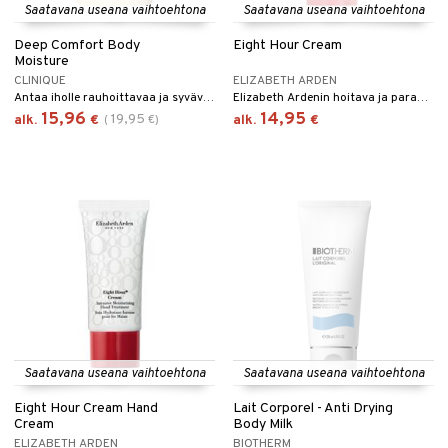
Saatavana useana vaihtoehtona
Saatavana useana vaihtoehtona
Deep Comfort Body
Eight Hour Cream
Moisture
CLINIQUE
ELIZABETH ARDEN
Antaa iholle rauhoittavaa ja syvävaikutteista kosteutusta. Iho tuntuu kosteutetulta ja miellyttävän tasapainoiselta.
Elizabeth Ardenin hoitava ja parantava voide.
15,96
14,95
19,95
alk.
€
(
€
)
alk.
€
Saatavana useana vaihtoehtona
Saatavana useana vaihtoehtona
Eight Hour Cream Hand
Lait Corporel - Anti Drying
Cream
Body Milk
ELIZABETH ARDEN
BIOTHERM