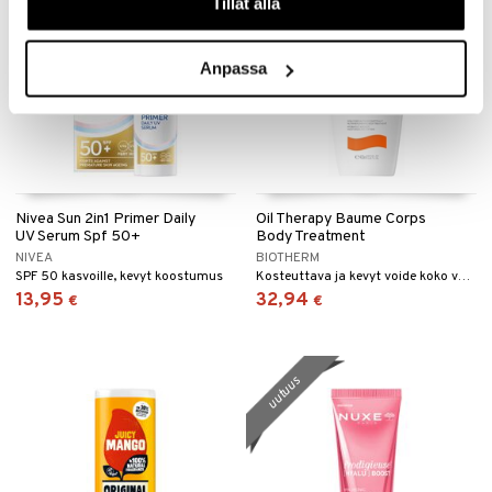
Tillåt alla
Anpassa
Nivea Sun 2in1 Primer Daily
Oil Therapy Baume Corps
UV Serum Spf 50+
Body Treatment
NIVEA
BIOTHERM
SPF 50 kasvoille, kevyt koostumus
Kosteuttava ja kevyt voide koko vartalolle
13,95
32,94
€
€
uutuus