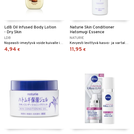
LdB Oil Infused Body Lotion
Naturie Skin Conditioner
- Dry Skin
Hatomugi Essence
LDB
NATURIE
Nopeasti-imeytyvä voide kuivalle iholle - LdB
Kevyesti levittyvä kasvo- ja vartalovoide kosteuttavalla kiinalaisella ohrauuttella.
4,94
11,95
€
€