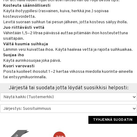
För att hålla huden mjuk och återfuktad kan du följa dessa tips:
Kosteuta säännöllisesti
sväri
vojen poisto
nekorut
ulet
 de cologne
onhoito
Käytä ihotyypillesi (rasvainen, kuiva, herkkä jne.) sopivaa
kosteusvoidetta.
toaineet
vojen hoito
muksia
likiilto
o
 de parfum
i & Lapset
Levitä suoraan suihkun tai pesun jälkeen, jotta kosteus säilyy iholla.
Juo riittävästi vettä
isteita
vovesi
vovoiteet
lipuna
nzer & Highlighter
nnet
 de toilette
inkotuotteet
t
Vähintään 1,5–2 litraa päivässä auttaa pitämään ihon kosteutettuna
ivashamppoo
sisältäpäin.
distus
kkä iho
metiikkalaukkuja
lirasva
kkivoide
okynnet
t tarvikkeet
japakkaukset
dorantit
stenlähtö
ito
Vältä kuumia suihkuja
ve-in hoitoaine
mämeikinpoisto
va iho
rinta
Lämmin vesi kuivattaa ihoa. Käytä haaleaa vettä ja rajoita suihkuaikaa.
auskynä
tevoide
sien hoito
kkaus
mät
ksukynttilät &
koistuotteet
sväri
inkotuotteet
mit
onetuoksut
Suojaa iho
toilu
maali iho
japakkaukset
kipuna
silakanpoisto
ut
liner / Kajaali
Käytä aurinkosuojaa joka päivä.
t Set
toaineet
koistuotteet
er shave balm
onhoito
talosuihke
Kuori varovasti
ssuihkeet
kölaitteet
vainen iho
amiot
mer
silakat
setit
oripset
eruskettavat tuotteet
Poista kuolleet ihosolut 1–2 kertaa viikossa miedolla kuorinta-aineella
toilu
eruskettavat tuotteet
er shave lotion
inkotuotteet
tai entsyymikuorinnalla.
arat
mpoot
rumit
teri
vikkeet
makarvat
kojen hoito
kölaitteet
vovoiteet
 de cologne
dorantit
iikkalaukkuja
Järjestä tai suodata jotta löydät suosikkisi helposti:
lto & Antifrizz
ohoitoa
mänympärysvoiteet
ytetty Päivävoide
mivärit
vojen poisto
mpoot
metiikkalaukkuja
 de toilette
koistuotteet
otteita
pösuojat
sienhoito
ien hoito
vikkeita
rinta
japakkaukset
eruskettavat tuotteet
sasto
heuttavat tuotteet
siväri
rinta
japakkaus
vojen poisto
sit
TYHJENNÄ SUODATIN
a & Geeli
pytuotteita
amiot
ien hoito
ko
hkugeelit & saippuat
ranajotuotteet
hkugeelit & saippuat