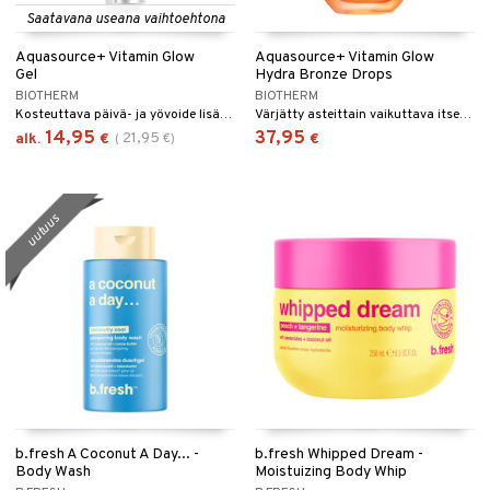
Saatavana useana vaihtoehtona
Aquasource+ Vitamin Glow
Aquasource+ Vitamin Glow
Gel
Hydra Bronze Drops
BIOTHERM
BIOTHERM
Kosteuttava päivä- ja yövoide lisäämään hehkua Biothermiltä.
Värjätty asteittain vaikuttava itseruskettava seerumi Biothermiltä.
14,95
37,95
21,95
alk.
€
(
€
)
€
uutuus
b.fresh A Coconut A Day... -
b.fresh Whipped Dream -
Body Wash
Moistuizing Body Whip