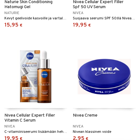
Naturie Skin Conditioning
Nivea Cellular Expert Filler
Hatomugi Gel
Spf 50 UV Serum
NATURIE
NIVEA
Kevyt geelivoide kasvoille ja vartalolle, joka sisältää kosteuttavaa kiinalaista ohrauutetta.
Suojaava seerumi SPF 50:llä Nivealta
15,95
19,95
€
€
Nivea Cellular Expert Filler
Nivea Creme
Vitamin C Serum
NIVEA
NIVEA
C-vitamiiniseerumi lisäämään hehkua Nivealta
Nivean klassinen voide
19,95
2,95
€
€