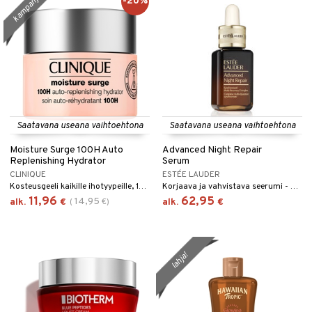
kampanja
-20%
taloöljyt
ta & Viikset
talovoiteet
linssit
talovoiteet
distaminen
UE
rumit
e
mänympärysvoiteet
 10
 System
he 1: Puhdistus
ito
Saatavana useana vaihtoehtona
Saatavana useana vaihtoehtona
he 2: Kirkastus
ien- ja Vartalonhoito
Moisture Surge 100H Auto
Advanced Night Repair
Replenishing Hydrator
Serum
he 3: Kosteutus
teudenhoito
likiilto
t
CLINIQUE
ESTÉE LAUDER
Kosteusgeeli kaikille ihotyypeille, 100 tuntia, Clinique.
Korjaava ja vahvistava seerumi - Estée Lauder
rinta ja naamiot
lipuna
matics Elixir
o
11,96
62,95
14,95
alk.
€
(
€
)
alk.
€
distus
ltenrajausväri
yx
inkosuoja
rumit
makarvat
nique Happy
aihetta Miehille
spalvelu
lahja!
mien/Huulten Hoito
miväri
nique Happy For Men
nhoito
ksiä & vastauksia
kkisiveltmit
kastus
tuotetta