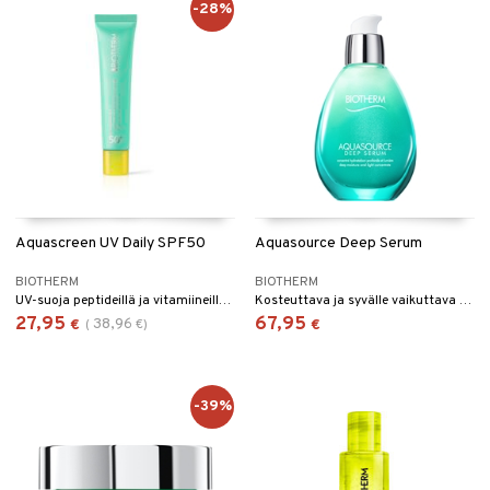
-28%
Aquascreen UV Daily SPF50
Aquasource Deep Serum
BIOTHERM
BIOTHERM
UV-suoja peptideillä ja vitamiineilla Biothermiltä
Kosteuttava ja syvälle vaikuttava seerumi Biothermiltä.
27,95
67,95
38,96
€
(
€
)
€
-39%