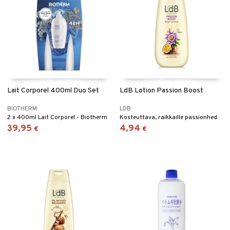
Lait Corporel 400ml Duo Set
LdB Lotion Passion Boost
BIOTHERM
LDB
2 x 400ml Lait Corporel - Biotherm
Kosteuttava, raikkaille passionhedelmille tuoksuva voide, kaikille ihotyypeille - LdB
39,95
4,94
€
€