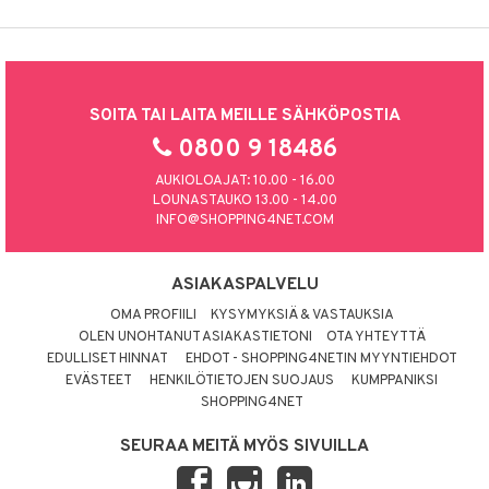
SOITA TAI LAITA MEILLE SÄHKÖPOSTIA
0800 9 18486
AUKIOLOAJAT: 10.00 - 16.00
LOUNASTAUKO 13.00 - 14.00
INFO@SHOPPING4NET.COM
ASIAKASPALVELU
OMA PROFIILI
KYSYMYKSIÄ & VASTAUKSIA
OLEN UNOHTANUT ASIAKASTIETONI
OTA YHTEYTTÄ
EDULLISET HINNAT
EHDOT - SHOPPING4NETIN MYYNTIEHDOT
EVÄSTEET
HENKILÖTIETOJEN SUOJAUS
KUMPPANIKSI
SHOPPING4NET
SEURAA MEITÄ MYÖS SIVUILLA