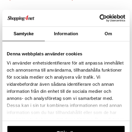
Samtycke
Information
Om
Denna webbplats använder cookies
Vi använder enhetsidentifierare för att anpassa innehållet
och annonserna till användarna, tillhandahålla funktioner
för sociala medier och analysera vår trafik. Vi
Nivea Hand Cream 3 in 1
Nivea Q10 Firming Vitamin C
vidarebefordrar även sådana identifierare och annan
Repair
Body Lotion
information från din enhet till de sociala medier och
NIVEA
NIVEA
annons- och analysföretag som vi samarbetar med.
Korjaava käsivoide kuiville käsille Nivealta.
Vartalovoide kiinteämmälle iholle ja parantamaan elastisuutta kuivalle tai erittäin kuivalle iholle.
3,95
6,95
Dessa kan i sin tur kombinera informationen med annan
€
€
information som du har tillhandahållit eller som de har
samlat in när du har använt deras tjänster. Du godkänner
våra cookies vid fortsatt användande av vår webbplats.