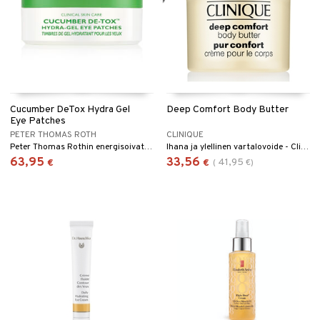
Cucumber DeTox Hydra Gel
Deep Comfort Body Butter
Eye Patches
PETER THOMAS ROTH
CLINIQUE
Peter Thomas Rothin energisoivat geelilaput silmänympärysalueelle
Ihana ja ylellinen vartalovoide - Clinique
63,95
33,56
41,95
€
€
(
€
)