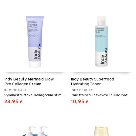
Indy Beauty Mermaid Glow
Indy Beauty Superfood
Pro Collagen Cream
Hydrating Toner
INDY BEAUTY
INDY BEAUTY
Syväkosteuttava, kollageenia stimuloiva kasvovoide, joka antaa kimmoisuutta ja ehkäisee hienoja juonteita Indy Beautyltä.
Päivittäinen kasvovesi kaikille ihotyypeille Indy Beauty -tuotemerkiltä.
23,95
10,95
€
€