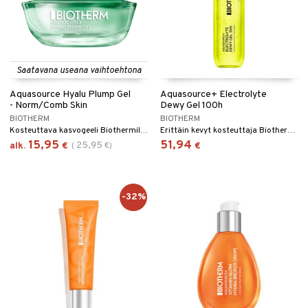
Saatavana useana vaihtoehtona
Aquasource Hyalu Plump Gel
Aquasource+ Electrolyte
- Norm/Comb Skin
Dewy Gel 100h
BIOTHERM
BIOTHERM
Kosteuttava kasvogeeli Biothermiltä.
Erittäin kevyt kosteuttaja Biothermiltä
15,95
51,94
25,95
alk.
€
(
€
)
€
-32%