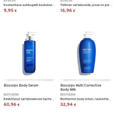
B.FRESH
B.FRESH
Kosteuttava suihkugeeli kookoksen tuoksulla
Ylellinen vartalovoide, jossa on persikan ja mandariinin tuoksu.
9,95
16,96
€
€
Biocorps Body Serum
Biocorps Multi Corrective
Body Milk
BIOTHERM
BIOTHERM
Keskittynyt vartaloseerumi karheuden, sameuden ja kuoppaisen ihon hoitoon.
Biothermin body lotion, rauhoittaa ja tekee ihosta kimmoisamman
60,96
32,94
€
€