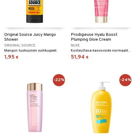
Original Source Juicy Mango
Prodigieuse Hyalu Boost
Shower
Plumping Glow Cream
ORIGINAL SOURCE
NUXE
Mangon tuoksuinen suihkugeeli
Kosteuttava kasvovoide normaalille ja kuivalle iholle, joka antaa lisähehkua.
1,95
51,94
€
€
-22%
-24%