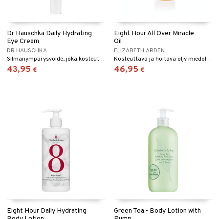
Dr Hauschka Daily Hydrating
Eight Hour All Over Miracle
Eye Cream
Oil
DR HAUSCHKA
ELIZABETH ARDEN
Silmänympärysvoide, joka kosteuttaa ja silottaa silmänympärysihoa. Kosteuttaa, silottaa ja suojaa.
Kosteuttava ja hoitava öljy miedolla sitrushedelmien tuoksulla vartalolle, kasvoille ja hiuksille - Elizabeth Arden
43,95
46,95
€
€
Eight Hour Daily Hydrating
Green Tea - Body Lotion with
Body Lotion
Pump