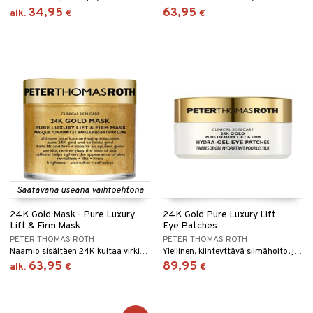
34,95
63,95
alk.
€
€
Saatavana useana vaihtoehtona
24K Gold Mask - Pure Luxury
24K Gold Pure Luxury Lift
Lift & Firm Mask
Eye Patches
PETER THOMAS ROTH
PETER THOMAS ROTH
Naamio sisältäen 24K kultaa virkistämään ja silottamaan ihoa Peter Thomas Rothilta
Ylellinen, kiinteyttävä silmähoito, joka on rikastettu 24K kullalla.
63,95
89,95
alk.
€
€