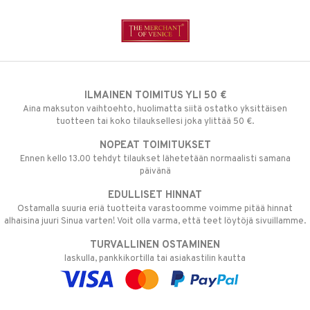
ILMAINEN TOIMITUS YLI 50 €
Aina maksuton vaihtoehto, huolimatta siitä ostatko yksittäisen
tuotteen tai koko tilauksellesi joka ylittää 50 €.
NOPEAT TOIMITUKSET
Ennen kello 13.00 tehdyt tilaukset lähetetään normaalisti samana
päivänä
EDULLISET HINNAT
Ostamalla suuria eriä tuotteita varastoomme voimme pitää hinnat
alhaisina juuri Sinua varten! Voit olla varma, että teet löytöjä sivuillamme.
TURVALLINEN OSTAMINEN
laskulla, pankkikortilla tai asiakastilin kautta