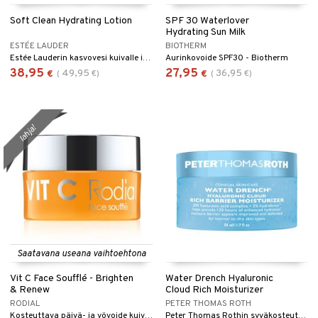
Soft Clean Hydrating Lotion
SPF 30 Waterlover
Hydrating Sun Milk
ESTÉE LAUDER
BIOTHERM
Estée Lauderin kasvovesi kuivalle iholle
Aurinkovoide SPF30 - Biotherm
38,95
27,95
49,95
36,95
€
(
€
)
€
(
€
)
lahja!
Saatavana useana vaihtoehtona
Vit C Face Soufflé - Brighten
Water Drench Hyaluronic
& Renew
Cloud Rich Moisturizer
RODIAL
PETER THOMAS ROTH
Kosteuttava päivä- ja yövoide kuivalle iholle Rodialilta.
Peter Thomas Rothin syväkosteuttava voide antaa säteilyä ihoon