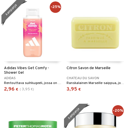
kampanja
-25%
Adidas Vibes Get Comfy -
Citron Savon de Marseille
Shower Gel
ADIDAS
CHATEAU DU SAVON
Rentouttava suihkugeeli, jossa on vaniljaa ja mandariinia.
Ranskalainen Marseille-saippua, jossa on raikas, piristävä sitruunan tuoksu.
2,96
3,95
3,95
€
(
€
)
€
kampanja
-20%