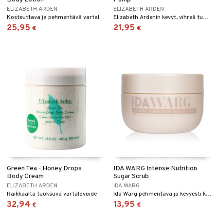
ELIZABETH ARDEN
ELIZABETH ARDEN
Kosteuttava ja pehmentävä vartalovoide Elizabeth Ardenilta
Elizabeth Ardenin kevyt, vihreä tuoksu
25,95
21,95
€
€
Green Tea - Honey Drops
IDA WARG Intense Nutrition
Body Cream
Sugar Scrub
ELIZABETH ARDEN
IDA WARG
Raikkaalta tuoksuva vartalovoide Elizabeth Ardenilta
Ida Warg pehmentävä ja kevyesti kuoriva sokerikuorinta kuivalle iholle
32,94
13,95
€
€