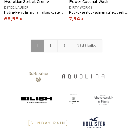
Hydration Sorbet Creme
Power Coconut Wash
ESTÉE LAUDER
DIRTY WORKS
Hydra-kevyt ja hydra-raikas kosteuttaja, jossa on SPF 15, normaalille ja sekaiholle, Estée Lauderilta.
Kookoksentuoksuinen suihkugeeli sisältää passionhedelmäuutetta ja allantoiinia.
68,95
7,94
€
€
1
2
3
Näytä kaikki