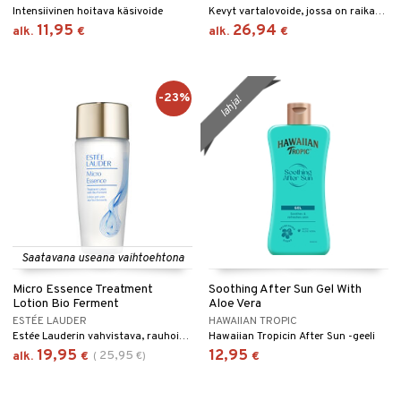
Intensiivinen hoitava käsivoide
Kevyt vartalovoide, jossa on raikas sitruunan tuoksu.
11,95
26,94
alk.
€
alk.
€
-23%
lahja!
Saatavana useana vaihtoehtona
Micro Essence Treatment
Soothing After Sun Gel With
Lotion Bio Ferment
Aloe Vera
ESTÉE LAUDER
HAWAIIAN TROPIC
Estée Lauderin vahvistava, rauhoittava, hoitava ja kirkastava vesi
Hawaiian Tropicin After Sun -geeli
19,95
12,95
25,95
alk.
€
(
€
)
€