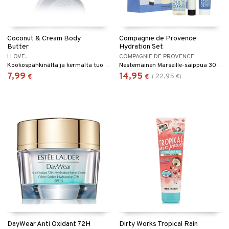
Coconut & Cream Body
Compagnie de Provence
Butter
Hydration Set
I LOVE...
COMPAGNIE DE PROVENCE
Kookospähkinältä ja kermalta tuoksuva body butter - I Love...
Nestemäinen Marseille-saippua 30 ml + kosteuttava käsivoide 30 ml + kosteuttava kasvovoide 15 ml
7,99
14,95
22,95
€
€
(
€
)
DayWear Anti Oxidant 72H
Dirty Works Tropical Rain