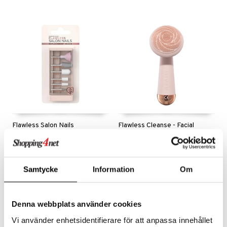
kkivoide
teutus & Soujaus
 verkkokaupasta
tevoide
ranajo & Ihonpuhdistus
justusvoide
kipuna
teri
siväri
mänrajauskynät
Flawless Salon Nails
Flawless Cleanse - Facial
Replacement Heads
Cleanser & Massager
FLAWLESS
FLAWLESS
Flawless Salon Nail vaihtoterät
Ultrahygieeninen puhdistusharja silikonista - Flawless
18,95
43,95
€
€
Samtycke
Information
Om
Denna webbplats använder cookies
Vi använder enhetsidentifierare för att anpassa innehållet