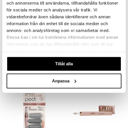
och annonserna till användarna, tillhandahålla funktioner
för sociala medier och analysera vår trafik. Vi
vidarebefordrar även sådana identifierare och annan
information från din enhet till de sociala medier och
annons- och analysföretag som vi samarbetar med.
Dessa kan i sin tur kombinera informationen med annan
Flawless Contour - Facial
Flawless Nu Razor
information som du har tillhandahållit eller som de har
Roller & Massager
samlat in när du har använt deras tjänster. Du godkänner
FLAWLESS
FLAWLESS
våra cookies vid fortsatt användande av vår webbplats.
Kasvorulla ruusukvartsista - Flawless
Ladyshaver - Flawless
Tillåt alla
26,95
51,95
€
€
Anpassa