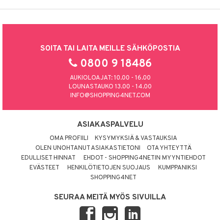
SOITA TAI LAITA MEILLE SÄHKÖPOSTIA
0800 9 18486
AUKIOLOAJAT: 10.00 - 16.00
LOUNASTAUKO 13.00 - 14.00
INFO@SHOPPING4NET.COM
ASIAKASPALVELU
OMA PROFIILI
KYSYMYKSIÄ & VASTAUKSIA
OLEN UNOHTANUT ASIAKASTIETONI
OTA YHTEYTTÄ
EDULLISET HINNAT
EHDOT - SHOPPING4NETIN MYYNTIEHDOT
EVÄSTEET
HENKILÖTIETOJEN SUOJAUS
KUMPPANIKSI
SHOPPING4NET
SEURAA MEITÄ MYÖS SIVUILLA