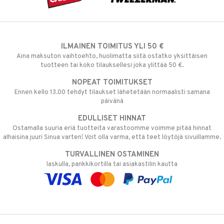
ILMAINEN TOIMITUS YLI 50 €
Aina maksuton vaihtoehto, huolimatta siitä ostatko yksittäisen
tuotteen tai koko tilauksellesi joka ylittää 50 €.
NOPEAT TOIMITUKSET
Ennen kello 13.00 tehdyt tilaukset lähetetään normaalisti samana
päivänä
EDULLISET HINNAT
Ostamalla suuria eriä tuotteita varastoomme voimme pitää hinnat
alhaisina juuri Sinua varten! Voit olla varma, että teet löytöjä sivuillamme.
TURVALLINEN OSTAMINEN
laskulla, pankkikortilla tai asiakastilin kautta