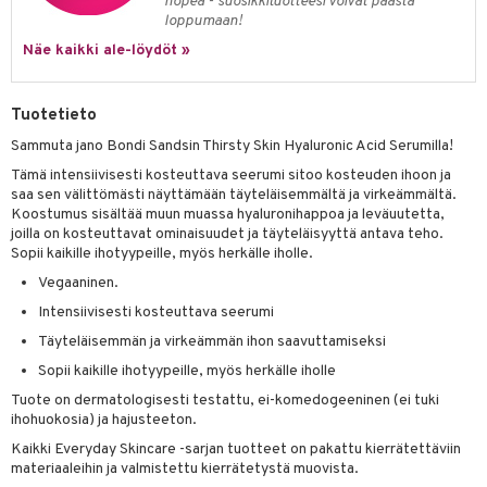
likiilto
t
nopea - suosikkituotteesi voivat päästä
loppumaan!
talovoiteet
distaminen
rinta ja naamiot
lipuna
matics Elixir
o
Näe kaikki ale-löydöt »
rumit
distus
ltenrajausväri
yx
inkosuoja
mänympärysvoiteet
rumit
makarvat
nique Happy
aihetta Miehille
Tuotetieto
Sammuta jano Bondi Sandsin Thirsty Skin Hyaluronic Acid Serumilla!
mien/Huulten Hoito
miväri
nique Happy For Men
nhoito
Tämä intensiivisesti kosteuttava seerumi sitoo kosteuden ihoon ja
kkisiveltmit
kastus
saa sen välittömästi näyttämään täyteläisemmältä ja virkeämmältä.
Koostumus sisältää muun muassa hyaluronihappoa ja leväuutetta,
kkivoide
teutus & Soujaus
joilla on kosteuttavat ominaisuudet ja täyteläisyyttä antava teho.
Sopii kaikille ihotyypeille, myös herkälle iholle.
tevoide
ranajo & Ihonpuhdistus
Vegaaninen.
justusvoide
Intensiivisesti kosteuttava seerumi
kipuna
Täyteläisemmän ja virkeämmän ihon saavuttamiseksi
teri
Sopii kaikille ihotyypeille, myös herkälle iholle
Tuote on dermatologisesti testattu, ei-komedogeeninen (ei tuki
siväri
ihohuokosia) ja hajusteeton.
mänrajauskynät
Kaikki Everyday Skincare -sarjan tuotteet on pakattu kierrätettäviin
materiaaleihin ja valmistettu kierrätetystä muovista.