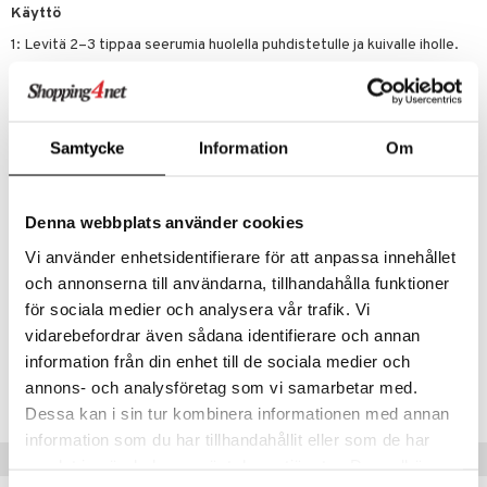
Käyttö
1: Levitä 2–3 tippaa seerumia huolella puhdistetulle ja kuivalle iholle.
2: Kun seerumi on imeytynyt, voit lisätä muita seerumeja ja öljyjä.
Levitä sen jälkeen kasvovoide.
3: Parhaan tuloksen saat, kun levität seerumin päivittäin, sekä aamulla
että illalla.
Samtycke
Information
Om
Ainesosat
AQUA (WATER), BUTYLENE GLYCOL, SODIUM HYALURONATE
Denna webbplats använder cookies
(HYALURONIC ACID), ETHOXYDIGLYCOL, PHENOXYETHANOL,
HYDROXYACETOPHENONE, GLYCERIN, PROPANEDIOL,
Vi använder enhetsidentifierare för att anpassa innehållet
LECITHIN, HYDROGENATED STARCH HYDROLYSATE,
och annonserna till användarna, tillhandahålla funktioner
ERYTHRITOL, HIBISCUS SABDARIFFA FRUIT EXTRACT,
APHANIZOMENON FLOS-AQUAE EXTRACT.
för sociala medier och analysera vår trafik. Vi
vidarebefordrar även sådana identifierare och annan
Tuotenumero
information från din enhet till de sociala medier och
annons- och analysföretag som vi samarbetar med.
CBSNA-8W-30-XX-XX
Dessa kan i sin tur kombinera informationen med annan
information som du har tillhandahållit eller som de har
Suositut tuotteet
samlat in när du har använt deras tjänster. Du godkänner