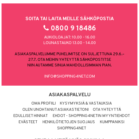
SOITA TAI LAITA MEILLE SÄHKÖPOSTIA
0800 9 18486
AUKIOLOAJAT: 10.00 - 16.00
LOUNASTAUKO 13.00 - 14.00
ASIAKASPALVELUMME PUHELIMITSE ON SULJETTUNA 29.6.–
27.7. OTA MEIHIN YHTEYTTÄ SÄHKÖPOSTITSE
NIIN AUTAMME SINUA MAHDOLLISIMMAN PIAN.
INFO@SHOPPING4NET.COM
ASIAKASPALVELU
OMA PROFIILI
KYSYMYKSIÄ & VASTAUKSIA
OLEN UNOHTANUT ASIAKASTIETONI
OTA YHTEYTTÄ
EDULLISET HINNAT
EHDOT - SHOPPING4NETIN MYYNTIEHDOT
EVÄSTEET
HENKILÖTIETOJEN SUOJAUS
KUMPPANIKSI
SHOPPING4NET