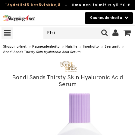
Täydellisiä kesävinkkejä
-
Ilmainen toimitus yli 50 €
Kauneudenhoito
ERKKEJÄ
Kauneudenhoito
M BRANDS
T
Piilolinssit
Shopping4net
»
Kauneudenhoito
»
Naisille
»
Ihonhoito
»
Seerumit
»
Bondi Sands Thirsty Skin Hyaluronic Acid Serum
JAT
Luontaistuotteet
UOTTEITA
Apteekki
Bondi Sands Thirsty Skin Hyaluronic Acid
Fitness
Serum
t
Koti & Sisustus
t Set
ito
Lelut, Lapsi & Vauva
jat / Kammat
inkotuotteet
Tuotemerkkejä
skuurit
koistuotteet
Kampanjat
stenlähtö
eruskettavat tuotteet