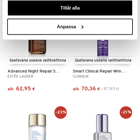
våra cookies vid fortsatt användande av vår webbplats.
kampanja
-20%
Tillåt alla
Anpassa
Saatavana useana vaihtoehtona
Saatavana useana vaihtoehtona
Advanced Night Repair Serum
Smart Clinical Repair Wrinkle Correcting Serum
ESTÉE LAUDER
CLINIQUE
62,95
70,36
87,95
alk.
€
alk.
€
(
€
)
-23%
-21%