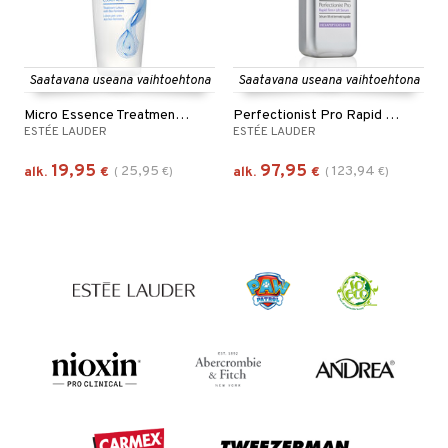
Saatavana useana vaihtoehtona
Saatavana useana vaihtoehtona
Micro Essence Treatment Lotion Bio Ferment
Perfectionist Pro Rapid Firm + Lift Serum
ESTÉE LAUDER
ESTÉE LAUDER
19,95
97,95
25,95
123,94
alk.
€
(
€
)
alk.
€
(
€
)