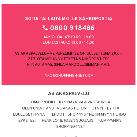
SOITA TAI LAITA MEILLE SÄHKÖPOSTIA
0800 9 18486
AUKIOLOAJAT: 10.00 - 16.00
LOUNASTAUKO 13.00 - 14.00
ASIAKASPALVELUMME PUHELIMITSE ON SULJETTUNA 29.6.–
27.7. OTA MEIHIN YHTEYTTÄ SÄHKÖPOSTITSE
NIIN AUTAMME SINUA MAHDOLLISIMMAN PIAN.
INFO@SHOPPING4NET.COM
ASIAKASPALVELU
OMA PROFIILI
KYSYMYKSIÄ & VASTAUKSIA
OLEN UNOHTANUT ASIAKASTIETONI
OTA YHTEYTTÄ
EDULLISET HINNAT
EHDOT - SHOPPING4NETIN MYYNTIEHDOT
EVÄSTEET
HENKILÖTIETOJEN SUOJAUS
KUMPPANIKSI
SHOPPING4NET