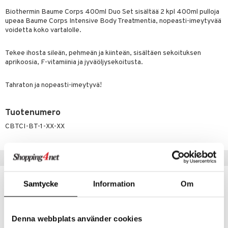
Biothermin Baume Corps 400ml Duo Set sisältää 2 kpl 400ml pulloja
taloöljyt
upeaa Baume Corps Intensive Body Treatmentia, nopeasti-imeytyvää
talovoiteet
voidetta koko vartalolle.
Tekee ihosta sileän, pehmeän ja kiinteän, sisältäen sekoituksen
aprikoosia, F-vitamiinia ja jyväöljysekoitusta.
t
stenlähtö
sasto
ito
iikkalaukkuja
Tahraton ja nopeasti-imeytyvä!
sväri
inkotuotteet
sit
mit
otteita
Tuotenumero
toaineet
koistuotteet
er shave balm
ko
onhoito
CBTCI-BT-1-XX-XX
toilu
eruskettavat tuotteet
er shave lotion
inkotuotteet
kölaitteet
vovoiteet
 de cologne
dorantit
linssit
Vinkkejä sinulle
mpoot
metiikkalaukkuja
 de toilette
koistuotteet
UE
Samtycke
Information
Om
vikkeita
rinta
japakkaukset
eruskettavat tuotteet
e
spalvelu
japakkaus
vojen poisto
 10
 System
ksiä & vastauksia
Denna webbplats använder cookies
amiot
ien hoito
he 1: Puhdistus
ito