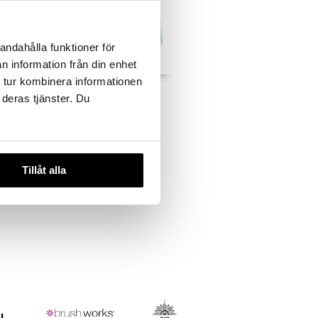
andahålla funktioner för
n information från din enhet
 tur kombinera informationen
ight Spa
Aquasource Total Eye
 deras tjänster. Du
Revitalizer
BIOTHERM
40,95
€
Tillåt alla