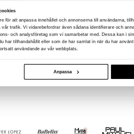
massa 31.8.2026 asti mutta ole nopea -
otteesi voivat päästä loppumaan!
cookies
i ale-löydöt »
e för att anpassa innehållet och annonserna till användarna, tillh
vår trafik. Vi vidarebefordrar även sådana identifierare och anna
nnons- och analysföretag som vi samarbetar med. Dessa kan i sin
Aquasource N
kuttava seerumi Biothermin ainutlaatuisella ja
har tillhandahållit eller som de har samlat in när du har använt
Cream
ar water – elämän vesi -ainesosalla.
BIOTHERM
ortsatt användande av vår webbplats.
teuttaa ihoa syvältä myös kaikista kuivinta ihoa ja
56,95
 näköisen.
€
e!
Anpassa
tulle iholle ennen päivä/yövoidettasi.