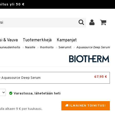
itus yli 50 €
si & Vauva
Tuotemerkkejä
Kampanjat
auneudenhoito
»
Naisille
»
Ihonhoito
»
Seerumit
»
Aquasource Deep Serum
67,95 €
- Aquasource Deep Serum
Varastossa, lähetetään heti
ILMAINEN TOIMITUS!
la alkaen 9 € per kuukausi.