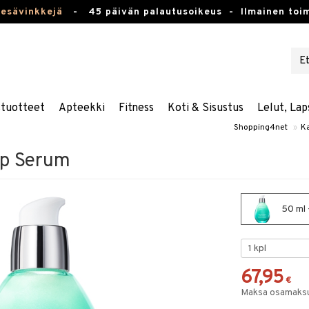
kesävinkkejä
-
45 päivän palautusoikeus -
Ilmainen toim
stuotteet
Apteekki
Fitness
Koti & Sisustus
Lelut, Lap
Shopping4net
»
K
p Serum
50 ml 
67,95
€
Maksa osamaksul