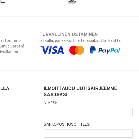
TURVALLINEN OSTAMINEN
varastoomme
laskulla, pankkikortilla tai asiakastilin kautta
 Sinua varten!
sivuillamme.
ILLA
ILMOITTAUDU UUTISKIRJEEMME
SAAJAKSI
NIMESI:
SÄHKÖPOSTIOSOITTEESI: