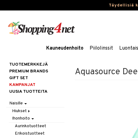
Täydellisiä 
Kauneudenhoito
Piilolinssit
Luontai
TUOTEMERKKEJÄ
Aquasource Dee
PREMIUM BRANDS
GIFT SET
KAMPANJAT
UUSIA TUOTTEITA
Naisille
Hiukset
Ihonhoito
Gift Set
Harjat / Kammat
Aurinkotuotteet
Hiuskuurit
Erikoistuotteet