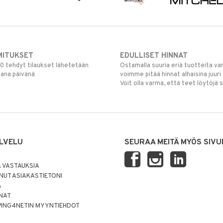
MITUKSET
EDULLISET HINNAT
00 tehdyt tilaukset lähetetään
Ostamalla suuria eriä tuotteita 
mana päivänä
voimme pitää hinnat alhaisina juuri
Voit olla varma, että teet löytöjä 
LVELU
SEURAA MEITÄ MYÖS SIVU
 VASTAUKSIA
UT ASIAKASTIETONI
Ä
NNAT
PING4NETIN MYYNTIEHDOT