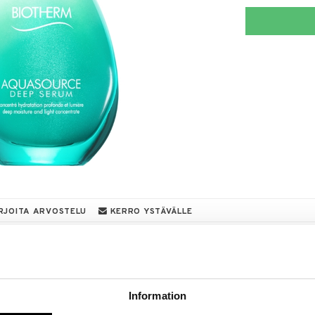
RJOITA ARVOSTELU
KERRO YSTÄVÄLLE
a löydöt kotiin!
isuuteen tehdä löytöjä suuresta ALEstamme. Juuri
mme suuren valikoiman jännittäviä tuotteita
Information
a hinnoilla!