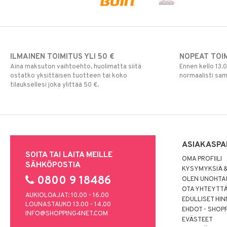
Ripsiväri
Silmänrajauskynät
ILMAINEN TOIMITUS YLI 50 €
NOPEAT TOI
Aina maksuton vaihtoehto, huolimatta siitä
Ennen kello 13.
ostatko yksittäisen tuotteen tai koko
normaalisti sa
tilauksellesi joka ylittää 50 €.
ASIAKASPA
SOITA TAI LAITA MEILLE
OMA PROFIILI
SÄHKÖPOSTIA
KYSYMYKSIÄ &
0800 9 18486
OLEN UNOHTAN
OTA YHTEYTT
AUKIOLOAJAT: 10.00 - 16.00
EDULLISET HI
LOUNASTAUKO 13.00 - 14.00
EHDOT - SHOP
INFO@SHOPPING4NET.COM
EVÄSTEET