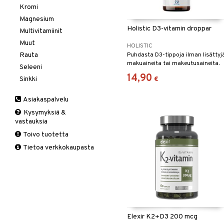
Vitamiinit & Mineraalit
tukkoisuus
Tukisukat
Yliherkkyys ruoalle
Kromi
Polvisukat
Laktoori-intoleranssi
Magnesium
Holistic D3-vitamin droppar
Tukisukat
Päivittäin
Multivitamiinit
Muut
HOLISTIC
Rauta
Puhdasta D3-tippoja ilman lisättyj
makuaineita tai makeutusaineita.
Seleeni
14,90
Sinkki
€
Asiakaspalvelu
Kysymyksiä &
vastauksia
Toivo tuotetta
Tietoa verkkokaupasta
Elexir K2+D3 200 mcg