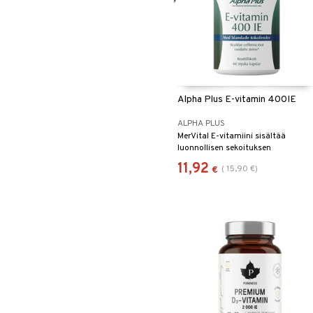
Alpha Plus E-vitamin 400IE
ALPHA PLUS
MerVital E-vitamiini sisältää
luonnollisen sekoituksen
yhteisvaikuttavia tokoferoleja.
11,92
(
15,90
€
)
€