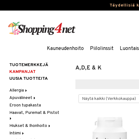
Täydellisiä 
Kauneudenhoito
Piilolinssit
Luontai
TUOTEMERKKEJÄ
A,D,E & K
KAMPANJAT
UUSIA TUOTTEITA
Allergia
Apuvälineet
Nenäsuihkeet
Eroon tupakasta
Silmätipat
Hygienia
Haavat, Puremat & Pistot
Kävely & Seisominen
Kylpy / WC
Hiukset & Ihonhoito
Ensiapu
Saa kiinni & Ylety
Intiimi
Haavat
Erityistuotteet