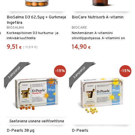
BioSalma D3 62,5µg + Gurkmeja
BioCare Nutrisorb A-vitamin
Ingefära
BIOSALMA
BIOCARE
ä
Korkeapitoinen D3 kurkuma- ja
Nestemäinen A-vitamiini
inkivääriuutteella
oliiviöljypohjassa. A-vitamiini on
rasvaliukoinen vitamiini, joka tukee
9,51
14,90
(
11,89
€
)
€
€
immuunijärjestelmää, tervettä ihoa
ja sen ulkonäköä.
kampanja
kampanja
-15%
-15%
Saatavana useana vaihtoehtona
D-Pearls 38 µg
D-Pearls