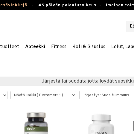
kesävinkkejä
-
45 päivän palautusoikeus -
Ilmainen toim
stuotteet
Apteekki
Fitness
Koti & Sisustus
Lelut, Lap
Järjestä tai suodata jotta löydät suosikki