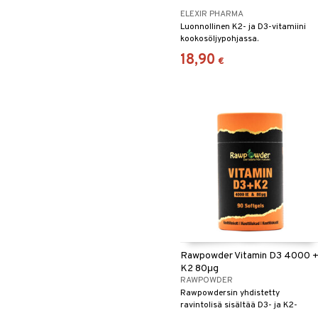
ELEXIR PHARMA
Luonnollinen K2- ja D3-vitamiini
kookosöljypohjassa.
18,90
€
Rawpowder Vitamin D3 4000 
K2 80μg
RAWPOWDER
Rawpowdersin yhdistetty
ravintolisä sisältää D3- ja K2-
vitamiinia huolellisesti valituissa