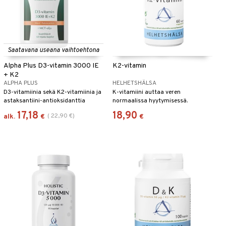
Saatavana useana vaihtoehtona
Alpha Plus D3-vitamin 3000 IE
K2-vitamin
+ K2
ALPHA PLUS
HELHETSHÄLSA
D3-vitamiinia sekä K2-vitamiinia ja
K-vitamiini auttaa veren
astaksantiini-antioksidanttia
normaalissa hyytymisessä.
kookosöljyssä.
17,18
18,90
(
22,90
€
)
alk.
€
€