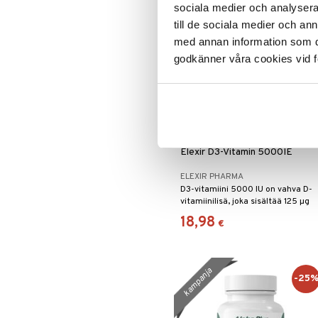
sociala medier och analysera 
uutuus
till de sociala medier och a
med annan information som du 
godkänner våra cookies vid f
Elexir D3-Vitamin 5000IE
ELEXIR PHARMA
D3-vitamiini 5000 IU on vahva D-
vitamiinilisä, joka sisältää 125 µg
per kapseli.
18,98
€
kampanja
-25