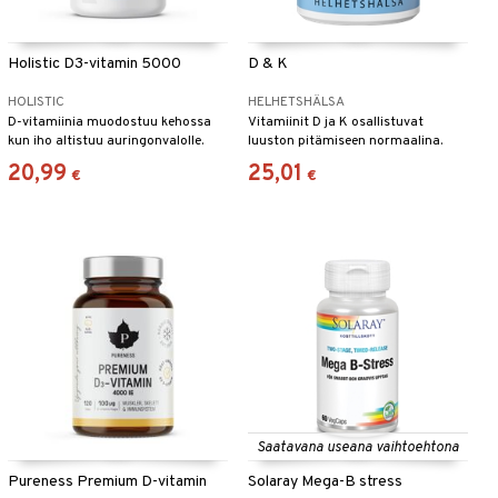
Holistic D3-vitamin 5000
D & K
HOLISTIC
HELHETSHÄLSA
D-vitamiinia muodostuu kehossa
Vitamiinit D ja K osallistuvat
kun iho altistuu auringonvalolle.
luuston pitämiseen normaalina.
Talvikuukausina emme pysty
Sisältää 50 mcg D3-vitamiinia ja
20,99
25,01
€
€
muodostamaan D-vitamiinia
75mcg K2-vitamiinia.
tehokkaasti meidän leveysasteilla.
Saatavana useana vaihtoehtona
Pureness Premium D-vitamin
Solaray Mega-B stress