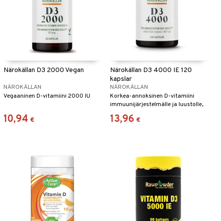
Närokällan D3 2000 Vegan
Närokällan D3 4000 IE 120
kapslar
NÄROKÄLLAN
NÄROKÄLLAN
Vegaaninen D-vitamiini 2000 IU
Korkea-annoksinen D-vitamiini
immuunijärjestelmälle ja luustolle,
sisältää MCT-öljyä optimaalista
10,94
13,96
€
€
imeytymistä varten.