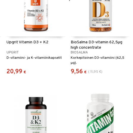
Upgrit Vitamin D3 + K2
BioSalma D3-vitamin 62,5µg
high concentrate
UPGRIT
BIOSALMA
D-vitamiini- ja K-vitamiinikapselit
Korkepitoinen D3-vitamiini (62,5
µg).
20,99
9,56
(
11,95
€
)
€
€