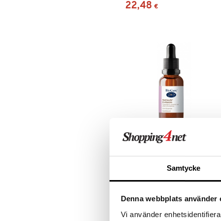
22,48
€
annoksissa.
Nutrisorb® E-vitamin
BIOCARE
Samtycke
Nestemäistä E-vitamiinia
oliiviöljypohjassa.
12,96
€
Denna webbplats använder 
Vi använder enhetsidentifierar