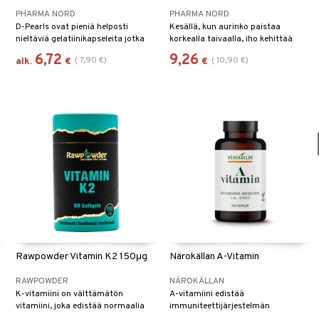
PHARMA NORD
PHARMA NORD
D-Pearls ovat pieniä helposti
Kesällä, kun aurinko paistaa
nieltäviä gelatiinikapseleita jotka
korkealla taivaalla, iho kehittää
sisältävät 38 mikrogrammaa
runsaasti D-vitamiinia. Syksyllä,
6,72
9,26
(
7,90
€
)
(
10,90
€
)
alk.
€
€
luonnollista D3-vitamiinia
talvella ja aikaisin keväällä on valon
liuotettuna kylmäpuristettuun
määrä Pohjolassa niin alhainen,
oliiviöljyyn.
ettemme saa tarpeeksi vitamiinia.
Mitä kauempana päiväntasaajasta
asut, sitä alhaisempi D-
vitamiinistatus sinulla on.
+
Rawpowder Vitamin K2 150μg
Närokällan A-Vitamin
RAWPOWDER
NÄROKÄLLAN
K-vitamiini on välttämätön
A-vitamiini edistää
vitamiini, joka edistää normaalia
immuniteettijärjestelmän
veren hyytymistä ja auttaa
normaalia toimintaa, ylläpitää