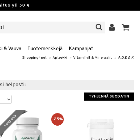
itus yli 50 €
si & Vauva
Tuotemerkkejä
Kampanjat
Shopping4net
»
Apteekki
»
Vitamiinit & Mineraalit
»
A,D,E & K
si helposti:
TYHJENNÄ SUODATIN
kampanja
-25%