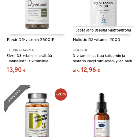
Saatavana useana vaihtoehtona
Elexir D3-vitamin 2500IE
Holistic D3-vitamin 2000
ELEXIR PHARMA
HOLISTIC
Elexir D3-vitamiini sisältää
D-vitamiini auttaa kalsiumin ja
luonnollista D-vitamiinia
fosforin imeyttämisessä, ylläpitäen
kookosöljypohjassa paremman
normaalin luuston.
13,90
12,96
€
alk.
€
imeytymisen takaamiseksi.
kampanja
-20%