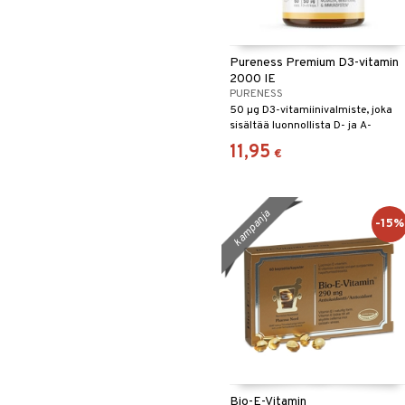
Pureness Premium D3-vitamin
2000 IE
PURENESS
50 µg D3-vitamiinivalmiste, joka
sisältää luonnollista D- ja A-
vitamiinia
11,95
€
kampanja
-15%
Bio-E-Vitamin