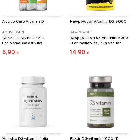
Active Care Vitamin D
Rawpowder Vitamin D3 5000
ACTIVE CARE
RAWPOWDER
Tärkeä lisäravinne meille
Rawpowdersin D3-vitamiini 5000
Pohjoismaissa asuville!
IU on ravintolisä, joka sisältää
suuren annoksen D3-vitamiinia
5,90
14,90
€
€
kolekalsiferolin muodossa.
Holistic D3-vitamin i olja
Elexir D3-vitamin 1000 IE