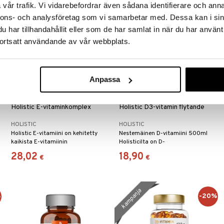
vår trafik. Vi vidarebefordrar även sådana identifierare och anna
nnons- och analysföretag som vi samarbetar med. Dessa kan i sin
har tillhandahållit eller som de har samlat in när du har använt
ortsatt användande av vår webbplats.
Anpassa
Holistic E-vitaminkomplex
Holistic D3-vitamin flytande
HOLISTIC
HOLISTIC
Holistic E-vitamiini on kehitetty
Nestemäinen D-vitamiini 500ml
kaikista E-vitamiinin
Holisticilta on D-
antioksidanteista (tokoferoleista ja
vitamiinilisäravinne jota keho
28,02
18,90
€
€
tokotrienoleista).
tarvitsee imeyttääkseen fosfaatin
ja kalsiumin.
kampanja
%
-20%