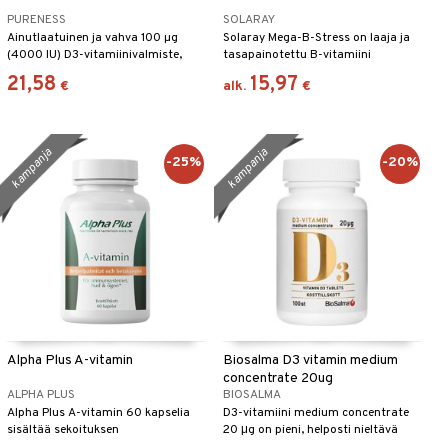
PURENESS
SOLARAY
Ainutlaatuinen ja vahva 100 µg
Solaray Mega-B-Stress on laaja ja
(4000 IU) D3-vitamiinivalmiste,
tasapainotettu B-vitamiini
joka sisältää luonnollista A-
yhdistelmä joka sisältää kaikki
21,58
15,97
€
alk.
€
vitamiinia.
tärkeät B-vitamiinit. Solaray Mega-
B-Stress on kehitetty siten, että C-,
B-1-, B-2-, B-3- ja B-6 -vitamiinit
sulavat ja imeytyvät kahdessa
kampanja
kampanja
vaiheessa.
-25%
-20%
Alpha Plus A-vitamin
Biosalma D3 vitamin medium
concentrate 20ug
ALPHA PLUS
BIOSALMA
Alpha Plus A-vitamin 60 kapselia
D3-vitamiini medium concentrate
sisältää sekoituksen
20 μg on pieni, helposti nieltävä
beetakaroteenia Dunaliella-levistä
tabletti, jossa on hyvin