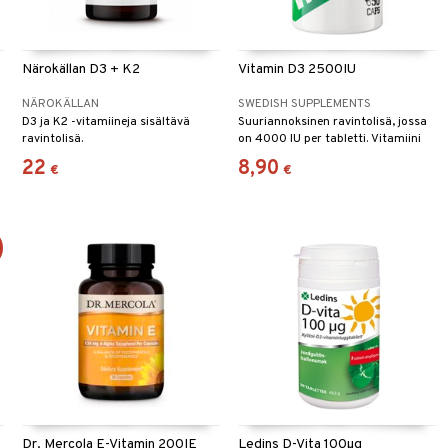
Närokällan D3 + K2
Vitamin D3 2500IU
NÄROKÄLLAN
SWEDISH SUPPLEMENTS
D3 ja K2 -vitamiineja sisältävä
Suuriannoksinen ravintolisä, jossa
ravintolisä.
on 4000 IU per tabletti. Vitamiini
koostuu kolekalsiferolista.
22
8,90
€
€
Dr. Mercola E-Vitamin 200IE
Ledins D-Vita 100µg