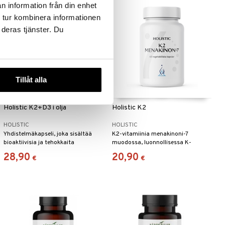
n information från din enhet
 tur kombinera informationen
 deras tjänster. Du
Tillåt alla
Holistic K2+D3 i olja
Holistic K2
HOLISTIC
HOLISTIC
Yhdistelmäkapseli, joka sisältää
K2-vitamiinia menakinoni-7
bioaktiivisia ja tehokkaita
muodossa, luonnollisessa K-
luonnollisen K2-vitamiinin (MK-7) ja
vitamiinin muodossa.
28,90
20,90
€
€
D3-vitamiinin muotoja.