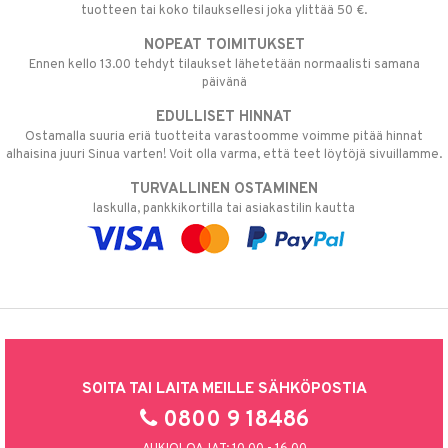
tuotteen tai koko tilauksellesi joka ylittää 50 €.
NOPEAT TOIMITUKSET
Ennen kello 13.00 tehdyt tilaukset lähetetään normaalisti samana
päivänä
EDULLISET HINNAT
Ostamalla suuria eriä tuotteita varastoomme voimme pitää hinnat
alhaisina juuri Sinua varten! Voit olla varma, että teet löytöjä sivuillamme.
TURVALLINEN OSTAMINEN
laskulla, pankkikortilla tai asiakastilin kautta
SOITA TAI LAITA MEILLE SÄHKÖPOSTIA
0800 9 18486