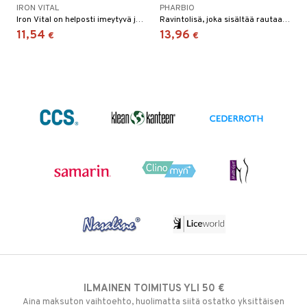
IRON VITAL
PHARBIO
Iron Vital on helposti imeytyvä ja hyvältä maistuva rautalisä, joka sisältää punjuurta, kirsikkaa, omenaa ja yrttejä sekä kaksiarvoista rautaa.
Ravintolisä, joka sisältää rautaa ja C-vitamiinia kätevässä purutabletissa.
11,54
13,96
€
€
ILMAINEN TOIMITUS YLI 50 €
Aina maksuton vaihtoehto, huolimatta siitä ostatko yksittäisen