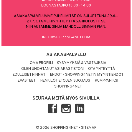
AUKIOLOAJAT: 10.00 - 16.00
LOUNASTAUKO 13.00 - 14.00
ASIAKASPALVELUMME PUHELIMITSE ON SULJETTUNA 29.6.–
27.7. OTA MEIHIN YHTEYTTÄ SÄHKÖPOSTITSE
NIIN AUTAMME SINUA MAHDOLLISIMMAN PIAN.
INFO@SHOPPING4NET.COM
ASIAKASPALVELU
OMA PROFIILI
KYSYMYKSIÄ & VASTAUKSIA
OLEN UNOHTANUT ASIAKASTIETONI
OTA YHTEYTTÄ
EDULLISET HINNAT
EHDOT - SHOPPING4NETIN MYYNTIEHDOT
EVÄSTEET
HENKILÖTIETOJEN SUOJAUS
KUMPPANIKSI
SHOPPING4NET
SEURAA MEITÄ MYÖS SIVUILLA
© 2026 SHOPPING4NET
•
SITEMAP