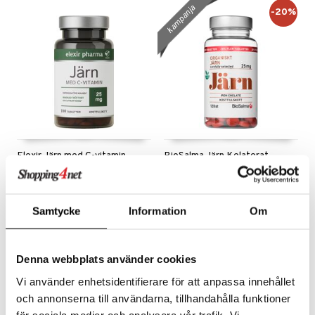
kampanja
-20%
ksiä & vastauksia
tuotetta
 verkkokaupasta
Elexir Järn med C-vitamin
BioSalma Järn Kelaterat
ELEXIR PHARMA
BIOSALMA
Rautaravintolisä, vatsaystävällinen
Rautalisä, jossa on rautabisglysinaattia, joka on hellävaraisempi vatsalle.
14,90
7,92
9,90
€
€
(
€
)
Samtycke
Information
Om
Denna webbplats använder cookies
Vi använder enhetsidentifierare för att anpassa innehållet
och annonserna till användarna, tillhandahålla funktioner
för sociala medier och analysera vår trafik. Vi