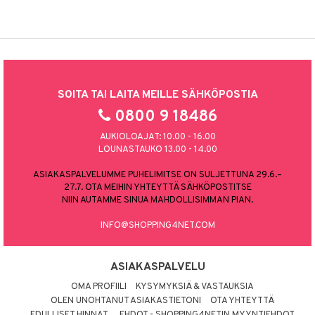
SOITA TAI LAITA MEILLE SÄHKÖPOSTIA
0800 9 18486
AUKIOLOAJAT: 10.00 - 16.00
LOUNASTAUKO 13.00 - 14.00
ASIAKASPALVELUMME PUHELIMITSE ON SULJETTUNA 29.6.–
27.7. OTA MEIHIN YHTEYTTÄ SÄHKÖPOSTITSE
NIIN AUTAMME SINUA MAHDOLLISIMMAN PIAN.
INFO@SHOPPING4NET.COM
ASIAKASPALVELU
OMA PROFIILI
KYSYMYKSIÄ & VASTAUKSIA
OLEN UNOHTANUT ASIAKASTIETONI
OTA YHTEYTTÄ
EDULLISET HINNAT
EHDOT - SHOPPING4NETIN MYYNTIEHDOT