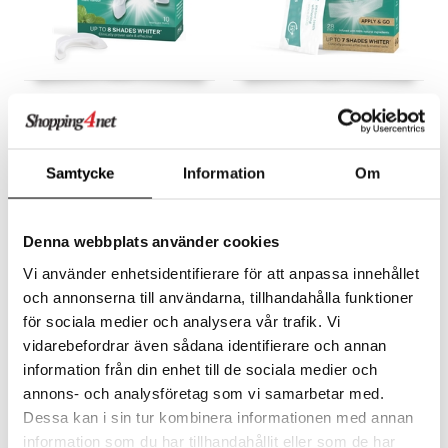
iWhite Classic Whitening
iWhite Natural Dissolving
Kit
Strip
IWHITE
IWHITE
iWhite Classic Whitening sisältää 10 valmiiksi täytettyä kiskoa, joissa on 100% luonnollista natriumbikarbonaattia sisältävää valkaisugeeliä.
iWhite Naturals itsestään liukenevat valkaisulistat on kehitetty samalla iWhite-tekniikalla kuin korkean suorituskyvyn ja vetyperoksidittomat valkaisusarjat, mikä tarkoittaa, että ne on kliinisesti todistettu turvallisiksi ja tehokkaiksi.
Samtycke
Information
Om
34,90
34,90
€
€
Denna webbplats använder cookies
Vi använder enhetsidentifierare för att anpassa innehållet
och annonserna till användarna, tillhandahålla funktioner
för sociala medier och analysera vår trafik. Vi
vidarebefordrar även sådana identifierare och annan
information från din enhet till de sociala medier och
annons- och analysföretag som vi samarbetar med.
Dessa kan i sin tur kombinera informationen med annan
information som du har tillhandahållit eller som de har