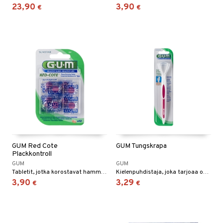
än vuoto & tukkoisuus
hyvinvointi
m
23,90
3,90
€
€
 verkkokaupasta
kat
kyys ruoalle
visukat
toori-intoleranssi
ium
vittäin
isukat
tamiinit
GUM Red Cote
GUM Tungskrapa
Plackkontroll
GUM
GUM
Tabletit, jotka korostavat hammaspintoja, joilla on erityisen paljon plakkia, ja näin osoittavat alueet, jotka tarvitsevat huolellisempaa harjausta ja puhdistusta.
Kielenpuhdistaja, joka tarjoaa optimaalisen puhdistuksen ja raikkaan hengityksen.
3,90
3,29
€
€