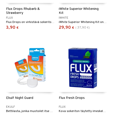
talovoiteet
mmastahnat
 Suolisto
Flux Drops Rhubarb &
iWhite Superior Whitening
Strawberry
Kit
masväliharjat
uoto
FLUX
IWHITE
Flux Drops on virkistävä sokeriton imeskelytabletti kuivan suun hoitoon.
iWhite Superior Whitening Kit on kotona tapahtuvaan hampaidenvalkaisuun tarkoitettu tuotesarja.
mpaiden hoito
nit & Mineraalit
3,90
29,90
37,90
€
€
(
€
)
 & Suihkeet
uoja
udet
pää
Suolisto
tuminen
inen & Kuume
vat
t & Mineraalit
ys
kipu & Käheys
asapaino
& K
spalvelu
memittarit
kamat
iinit
Ekulf Night Guard
Flux Fresh Drops
ksiä & vastauksia
va nenä
us
iinit
EKULF
FLUX
tuotetta
Bettilasta, jonka muotoilet itse oman yläleukasi mukaan.
Kova sokeriton täytetty imeskelytabletti, joka antaa välittömän vaikutuksen pahanhajuiseen hengitykseen.