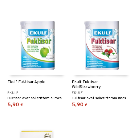
Ekulf Fuktisar Apple
Ekulf Fuktisar
WildStrawberry
EKULF
EKULF
Fuktisar ovat sokerittomia imeskelytabletteja, jotka stimuloivat tehokkaasti syljeneritystä. Omenan maku.
Fuktisar ovat sokerittomia imeskelytabletteja, jotka tehokkaasti stimuloivat syljeneritystä. Maku: metsämansikka.
5,90
5,90
€
€