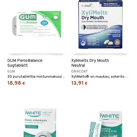
GUM PerioBalance
Xylimelts Dry Mouth
Sugtablett
Neutral
GUM
ORACOAT
30 purutablettia mintunmakuisina parempaan suuhygieniaan.
XyliMelts® on maukas, sokeriton tabletti, jota käytetään suun kuivuuteen.
18,98
13,91
€
€