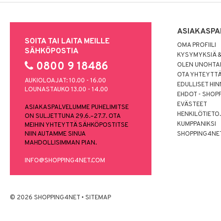
ASIAKASPA
SOITA TAI LAITA MEILLE
OMA PROFIILI
SÄHKÖPOSTIA
KYSYMYKSIÄ &
0800 9 18486
OLEN UNOHTAN
OTA YHTEYTT
AUKIOLOAJAT: 10.00 - 16.00
EDULLISET HI
LOUNASTAUKO 13.00 - 14.00
EHDOT - SHOP
EVÄSTEET
ASIAKASPALVELUMME PUHELIMITSE
HENKILÖTIETO
ON SULJETTUNA 29.6.–27.7. OTA
KUMPPANIKSI
MEIHIN YHTEYTTÄ SÄHKÖPOSTITSE
NIIN AUTAMME SINUA
SHOPPING4NE
MAHDOLLISIMMAN PIAN.
INFO@SHOPPING4NET.COM
© 2026 SHOPPING4NET
•
SITEMAP