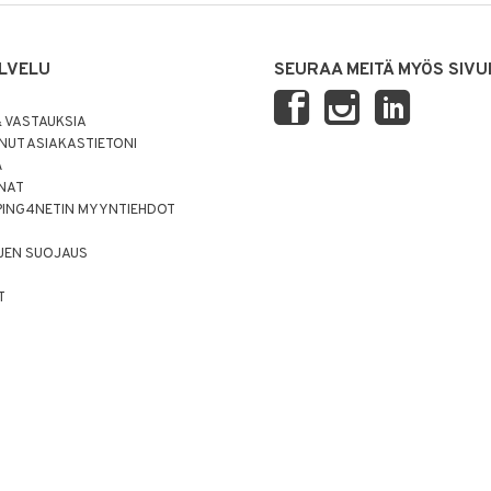
LVELU
SEURAA MEITÄ MYÖS SIVU
 VASTAUKSIA
UT ASIAKASTIETONI
Ä
NNAT
PING4NETIN MYYNTIEHDOT
JEN SUOJAUS
T