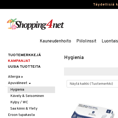
Täydellisiä 
Kauneudenhoito
Piilolinssit
Luontai
TUOTEMERKKEJÄ
Hygienia
KAMPANJAT
UUSIA TUOTTEITA
Allergia
Apuvälineet
Nenäsuihkeet
Silmätipat
Hygienia
Kävely & Seisominen
Kylpy / WC
Saa kiinni & Ylety
Eroon tupakasta