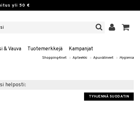
itus yli 50 €
si & Vauva
Tuotemerkkejä
Kampanjat
Shopping4net
»
Apteekki
»
Apuvälineet
»
Hygienia
si helposti:
TYHJENNÄ SUODATIN