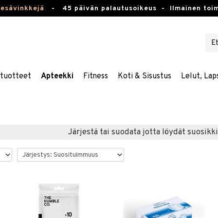
kesävinkkejä
-
45 päivän palautusoikeus -
Ilmainen toim
stuotteet
Apteekki
Fitness
Koti & Sisustus
Lelut, Lap
Järjestä tai suodata jotta löydät suosikki