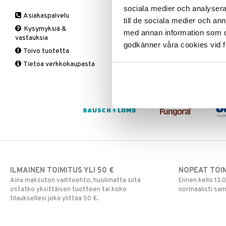
Tutit & Pullot
Polvi
Nestetasapaino
Kuume
A,D,E & K
Vartalovoiteet
Hammastahnat
sociala medier och analysera 
Vaipat
Asiakaspalvelu
Ranne
Peräpukamat
Nenä
B-Vitamiinit
Hammasväliharjat
Kuumemittarit
till de sociala medier och a
Vatsa & Suolisto
Kysymyksiä &
Ranne
Ummetus
Yskä
C-Vitamiinit
Hampaiden hoito
Kuiva nenä
med annan information som du 
Verenvuoto
vastauksia
Selkä
Vatsan hyvinvointi
Kalsium
Nenän vuoto &
godkänner våra cookies vid f
Vitamiinit & Mineraalit
Toivo tuotetta
tukkoisuus
Tukisukat
Yliherkkyys ruoalle
Kromi
Tietoa verkkokaupasta
Magnesium
Polvisukat
Laktoori-intoleranssi
Multivitamiinit
Tukisukat
Päivittäin
Muut
Rauta
Seleeni
Sinkki
ILMAINEN TOIMITUS YLI 50 €
NOPEAT TOI
Aina maksuton vaihtoehto, huolimatta siitä
Ennen kello 13.
ostatko yksittäisen tuotteen tai koko
normaalisti sa
tilauksellesi joka ylittää 50 €.