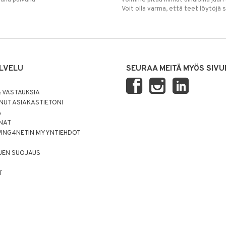
Voit olla varma, että teet löytöjä 
LVELU
SEURAA MEITÄ MYÖS SIVU
 VASTAUKSIA
UT ASIAKASTIETONI
Ä
NNAT
PING4NETIN MYYNTIEHDOT
JEN SUOJAUS
T