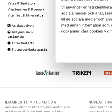
Vitamiinit & Mineraalit
Vatsa & Suolisto
Suuvesi & Suihkeet
Liukastuminen
Hammasharjat
Vi använder enhetsidentifierar
Vilustuminen & Kuume
Niska
Ilmavaivat
Hammaslangat & Tikut
sociala medier och analysera 
Vitamiinit & Mineraalit
Pohje
Närästys
Kurkkukipu & Käheys
Hammasproteesi
till de sociala medier och a
Polvi
Nestetasapaino
Kuume
A,D,E & K
Hammastahnat
med annan information som du 
Asiakaspalvelu
Ranne
Peräpukamat
Nenä
B-Vitamiinit
Hammasväliharjat
Kuumemittarit
godkänner våra cookies vid f
Kysymyksiä &
Ranne
Ummetus
Yskä
C-Vitamiinit
Hampaiden hoito
Kuiva nenä
vastauksia
Selkä
Vatsan hyvinvointi
Kalsium
Nenän vuoto &
Toivo tuotetta
tukkoisuus
Tukisukat
Yliherkkyys ruoalle
Kromi
Tietoa verkkokaupasta
Magnesium
Polvisukat
Laktoori-intoleranssi
Multivitamiinit
Tukisukat
Päivittäin
Muut
Rauta
Seleeni
Sinkki
ILMAINEN TOIMITUS YLI 50 €
NOPEAT TOI
Aina maksuton vaihtoehto, huolimatta siitä
Ennen kello 13.
ostatko yksittäisen tuotteen tai koko
normaalisti sa