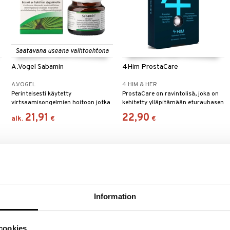
Saatavana useana vaihtoehtona
A.Vogel Sabamin
4Him ProstaCare
A.VOGEL
4 HIM & HER
Perinteisesti käytetty
ProstaCare on ravintolisä, joka on
virtsaamisongelmien hoitoon jotka
kehitetty ylläpitämään eturauhasen
ovat syntyneet eturauhasen
normaalia toimintaa.
21,91
22,90
alk.
€
€
vajaatoiminnasta, esimerkiksi
n
jatkuvaan virtsaamiseen ja öisin
.
tapahtuvaan pakonomaisen
virtsaamisen tunteeseen.
Information
cookies