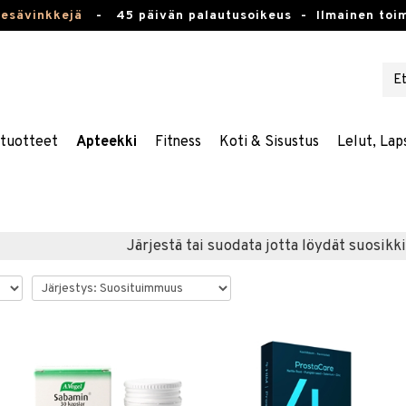
kesävinkkejä
-
45 päivän palautusoikeus -
Ilmainen toim
stuotteet
Apteekki
Fitness
Koti & Sisustus
Lelut, Lap
Järjestä tai suodata jotta löydät suosikki