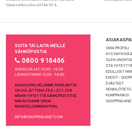
tilauksellesi joka ylittää 50 €.
ASIAKASPA
SOITA TAI LAITA MEILLE
OMA PROFIILI
SÄHKÖPOSTIA
KYSYMYKSIÄ &
0800 9 18486
OLEN UNOHTAN
OTA YHTEYTT
AUKIOLOAJAT: 10.00 - 16.00
EDULLISET HI
LOUNASTAUKO 13.00 - 14.00
EHDOT - SHOP
EVÄSTEET
ASIAKASPALVELUMME PUHELIMITSE
HENKILÖTIETO
ON SULJETTUNA 29.6.–27.7. OTA
KUMPPANIKSI
MEIHIN YHTEYTTÄ SÄHKÖPOSTITSE
NIIN AUTAMME SINUA
SHOPPING4NE
MAHDOLLISIMMAN PIAN.
INFO@SHOPPING4NET.COM