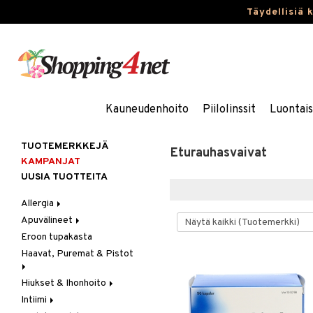
Täydellisiä 
Kauneudenhoito
Piilolinssit
Luontai
TUOTEMERKKEJÄ
Eturauhasvaivat
KAMPANJAT
UUSIA TUOTTEITA
Allergia
Apuvälineet
Nenäsuihkeet
Eroon tupakasta
Silmätipat
Hygienia
Haavat, Puremat & Pistot
Kävely & Seisominen
Kylpy / WC
Hiukset & Ihonhoito
Ensiapu
Saa kiinni & Ylety
Intiimi
Haavat
Erityistuotteet