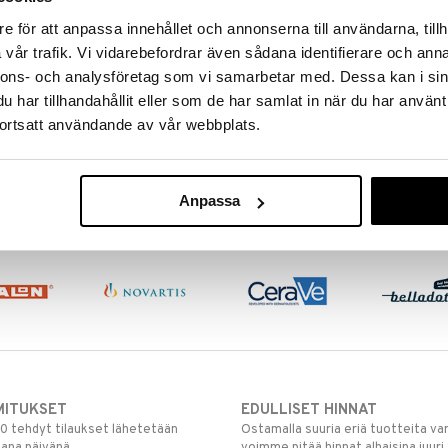
e för att anpassa innehållet och annonserna till användarna, tillh
vår trafik. Vi vidarebefordrar även sådana identifierare och anna
nnons- och analysföretag som vi samarbetar med. Dessa kan i sin
har tillhandahållit eller som de har samlat in när du har använt
ortsatt användande av vår webbplats.
Anpassa
MITUKSET
EDULLISET HINNAT
00 tehdyt tilaukset lähetetään
Ostamalla suuria eriä tuotteita 
mana päivänä
voimme pitää hinnat alhaisina juuri