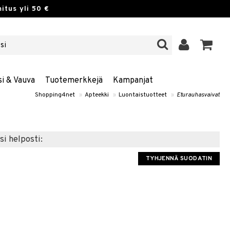
itus yli 50 €
si & Vauva
Tuotemerkkejä
Kampanjat
Shopping4net
»
Apteekki
»
Luontaistuotteet
»
Eturauhasvaivat
si helposti:
TYHJENNÄ SUODATIN