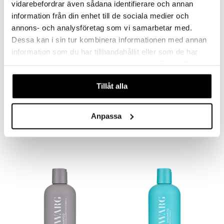
vidarebefordrar även sådana identifierare och annan
information från din enhet till de sociala medier och
annons- och analysföretag som vi samarbetar med.
Dessa kan i sin tur kombinera informationen med annan
information som du har tillhandahållit eller som de har
samlat in när du har använt deras tjänster. Du godkänner
våra cookies vid fortsatt användande av vår webbplats.
Tillåt alla
Indy Beauty Refreshing
IDA WARG Volume
Squalane Dry Shampoo
Shampoo
INDY BEAUTY
IDA WARG
Anpassa
Kevyt ja hoitava kuivashampoo Indy Beauty -merkiltä.
Hoitava volyymishampoo - Ida Warg
9,95
14,95
€
€