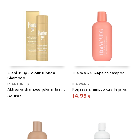
Plantur 39 Colour Blonde
IDA WARG Repair Shampoo
Shampoo
PLANTUR 39
IDA WARG
Aktivoiva shampoo, joka antaa hiuksillesi lämpimämmän vaalean sävyn ja säteilevän kiillon jokaisella pesukerralla.
Korjaava shampoo kuiville ja vaurioituneille hiuksille - Ida Warg
14,95
Seuraa
€