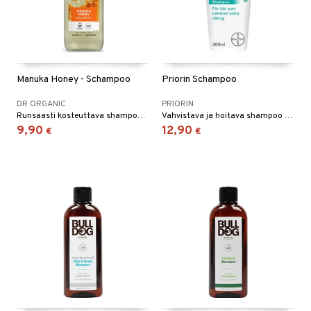
Manuka Honey - Schampoo
Priorin Schampoo
DR ORGANIC
PRIORIN
Runsaasti kosteuttava shampoo, joka ravitsee hiuksia ja hiuspohjaa.
Vahvistava ja hoitava shampoo sisältäen luonnollisia kasviuutteita, glykoproteiineja ja B5-provitamiineja, raviten hiuksia.
9,90
12,90
€
€