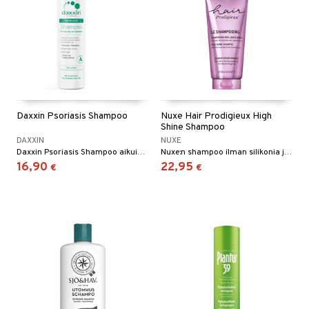
sten oheneminen
uoto
vojen poisto
mppoo & Hoitoaine
toaine
amppoo
Daxxin Psoriasis Shampoo
Nuxe Hair Prodigieux High
Shine Shampoo
t
DAXXIN
NUXE
Daxxin Psoriasis Shampoo aikuisille lievittää psoriasiksen aiheuttamia ongelmia hiuspohjassa. Shampoo on mieto, hellävarainen ja sopii päivittäiseen käyttöön.
Nuxe:n shampoo ilman silikonia ja sulfaatteja
16,90
22,95
€
€
to miehille
ranajo / Sheivaus
vat
distus
ne
t
seema
ne
iikka
va iho
vovoiteet
ta
gelmaiho
kkä iho
gelmaiho
tus