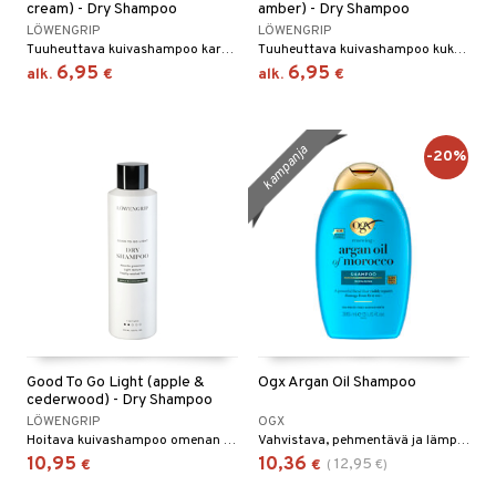
cream) - Dry Shampoo
amber) - Dry Shampoo
LÖWENGRIP
LÖWENGRIP
Tuuheuttava kuivashampoo karamellintuoksulla - Löwengrip
Tuuheuttava kuivashampoo kukkaistuoksulla - Löwengrip
6,95
6,95
alk.
€
alk.
€
kampanja
-20%
Good To Go Light (apple &
Ogx Argan Oil Shampoo
cederwood) - Dry Shampoo
LÖWENGRIP
OGX
Hoitava kuivashampoo omenan ja seetripuun tuoksulla - Löwengrip
Vahvistava, pehmentävä ja lämpösuojan sisältävä shampoo OGXlta
10,95
10,36
12,95
€
€
(
€
)