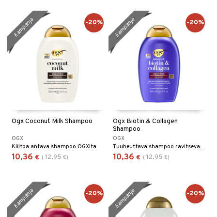
kampanja
kampanja
-20%
-20%
Ogx Coconut Milk Shampoo
Ogx Biotin & Collagen
Shampoo
OGX
OGX
Kiiltoa antava shampoo OGXlta
Tuuheuttava shampoo ravitsevalla koostumuksella OGXlta
10,36
10,36
12,95
12,95
€
(
€
)
€
(
€
)
kampanja
kampanja
-20%
-20%