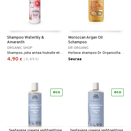
Shampoo Waterlily &
Moroccan Argan Oil
Amaranth
Schampoo
ORGANIC SHOP
DR ORGANIC
Shampoo, joka antaa hiuksille elinvoimaa ja kiiltoa.
Hoitava shampoo Dr Organicilta ohuille ja kuiville hiuksille.
4,90
6,49
Seuraa
€
(
€
)
eco
eco
Saatavana useana vaihtoehtona
Saatavana useana vaihtoehtona