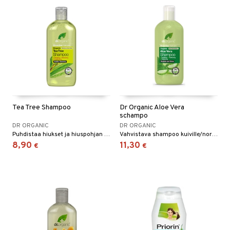
Tea Tree Shampoo
Dr Organic Aloe Vera
schampo
DR ORGANIC
DR ORGANIC
Puhdistaa hiukset ja hiuspohjan hellävaraisesti, jotta ne tuntuvat raikkailta ja kosteutetuilta.
Vahvistava shampoo kuiville/normaaleille hiuksille.
8,90
11,30
€
€