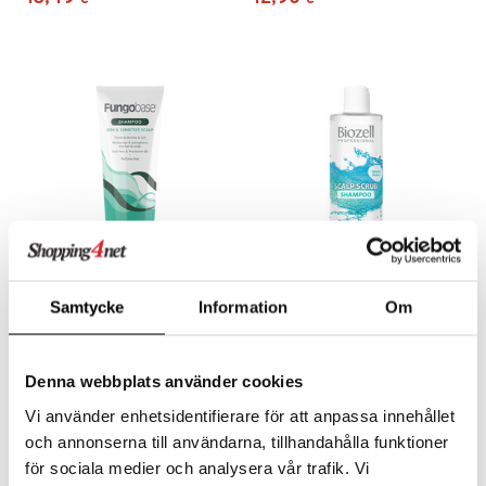
Fungobase Shampoo Dry &
Biozell Scalp Scrub
Samtycke
Information
Om
Sensitive Scalp
Shampoo
FUNGOBASE
BIOZELL PROFESSIONAL
Tehokas ja ennaltaehkäisevä hilseampooni, jossa on hajusteeton koostumus, joka estää päänahan kuivumista ja kutinaa.
Kuoriva shampoo Biozellilta
8,90
11,95
Denna webbplats använder cookies
€
€
Vi använder enhetsidentifierare för att anpassa innehållet
och annonserna till användarna, tillhandahålla funktioner
för sociala medier och analysera vår trafik. Vi