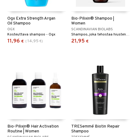
Ogx Extra Strength Argan
Bio-Pilixin® Shampoo |
Oil Shampoo
Women
OGX
SCANDINAVIAN BIOLABS
Kosteuttava shampoo - Ogx
Shampoo, joka tehostaa hiusten kasvua, tiheyttä ja laatua.
11,96
21,95
14,95
€
(
€
)
€
Bio-Pilixin® Hair Activation
TRESemmé Biotin Repair
Routine | Women
Shampoo