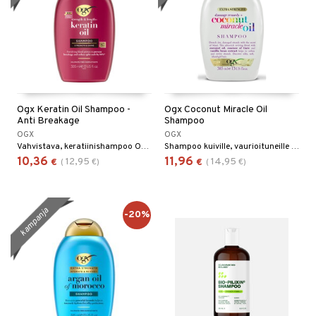
Ogx Keratin Oil Shampoo -
Ogx Coconut Miracle Oil
Anti Breakage
Shampoo
OGX
OGX
Vahvistava, keratiinishampoo OGXlta
Shampoo kuiville, vaurioituneille tai käsitellyille hiuksille - Ogx
10,36
11,96
12,95
14,95
€
(
€
)
€
(
€
)
kampanja
-20%