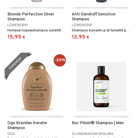
Blonde Perfection Silver
Anti Dandruff Sensitive
Shampoo
Shampoo
LÖWENGRIP
LÖWENGRIP
Hoitava hopeashampoo violetilla pigmentillä - Löwengrip
Shampoo kuivalle ja ärtyneelle päänahalle - Löwengrip
15,95
12,95
€
€
kampanja
-20%
Ogx Brazilian Keratin
Bio-Pilixin® Shampoo | Men
Shampoo
OGX
SCANDINAVIAN BIOLABS