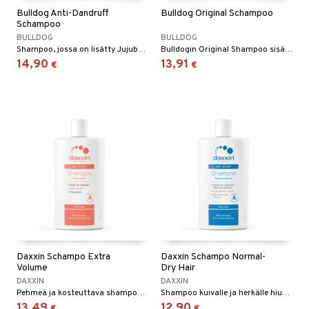
Bulldog Anti-Dandruff
Bulldog Original Schampoo
Schampoo
BULLDOG
BULLDOG
Shampoo, jossa on lisätty Jujube Bark, on erityisesti kehitetty puhdistamaan hiukset ja tarjoamaan helpotusta hilseestä.
Bulldogin Original Shampoo sisältää sikurijuuren, luonnollisen ainesosan joka suojaa hiuksia ja hiuspohjaa.
14,90
13,91
€
€
Daxxin Schampo Extra
Daxxin Schampo Normal-
Volume
Dry Hair
DAXXIN
DAXXIN
Pehmeä ja kosteuttava shampoo, joka antaa lisää volyymia.
Shampoo kuivalle ja herkälle hiuspohjalle.
13,49
12,90
€
€