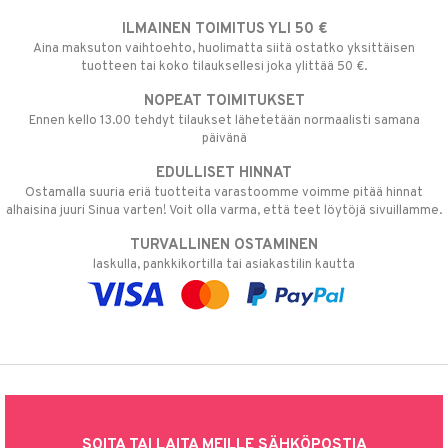
ILMAINEN TOIMITUS YLI 50 €
Aina maksuton vaihtoehto, huolimatta siitä ostatko yksittäisen
tuotteen tai koko tilauksellesi joka ylittää 50 €.
NOPEAT TOIMITUKSET
Ennen kello 13.00 tehdyt tilaukset lähetetään normaalisti samana
päivänä
EDULLISET HINNAT
Ostamalla suuria eriä tuotteita varastoomme voimme pitää hinnat
alhaisina juuri Sinua varten! Voit olla varma, että teet löytöjä sivuillamme.
TURVALLINEN OSTAMINEN
laskulla, pankkikortilla tai asiakastilin kautta
SOITA TAI LAITA MEILLE SÄHKÖPOSTIA