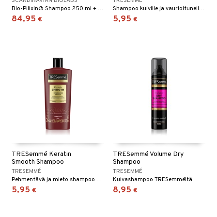
SCANDINAVIAN BIOLABS
TRESEMMÉ
Bio-Pilixin® Shampoo 250 ml + Bio-Pilixin® Hoitoaine 250 ml + Bio-Pilixin® Seerumi 100 ml
Shampoo kuiville ja vaurioituneille hiuksille TRESemméltä
84,95
5,95
€
€
TRESemmé Keratin
TRESemmé Volume Dry
Smooth Shampoo
Shampoo
TRESEMMÉ
TRESEMMÉ
Pehmentävä ja mieto shampoo TRESemméltä
Kuivashampoo TRESemméltä
5,95
8,95
€
€