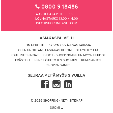
0800 9 18486
AUKIOLOAJAT: 10.00 - 16.00
LOUNASTAUKO 13.00 - 14.00
INFO@SHOPPING4NET.COM
ASIAKASPALVELU
OMA PROFIILI
KYSYMYKSIÄ & VASTAUKSIA
OLEN UNOHTANUT ASIAKASTIETONI
OTA YHTEYTTÄ
EDULLISET HINNAT
EHDOT - SHOPPING4NETIN MYYNTIEHDOT
EVÄSTEET
HENKILÖTIETOJEN SUOJAUS
KUMPPANIKSI
SHOPPING4NET
SEURAA MEITÄ MYÖS SIVUILLA
© 2026 SHOPPING4NET
•
SITEMAP
SUOMI