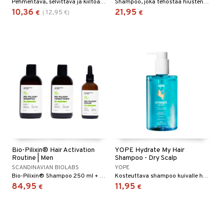
Pehmentävä, selvittävä ja kiiltoa antava shampoo OGXlta
Shampoo, joka tehostaa hiusten kasvua, tiheyttä ja laatua.
10,36
21,95
12,95
€
(
€
)
€
Bio-Pilixin® Hair Activation
YOPE Hydrate My Hair
Routine | Men
Shampoo - Dry Scalp
SCANDINAVIAN BIOLABS
YOPE
Bio-Pilixin® Shampoo 250 ml + Bio-Pilixin® Hoitoaine 250 ml + Bio-Pilixin® Seerumi 100 ml
Kosteuttava shampoo kuivalle hiuspohjalle
84,95
11,95
€
€