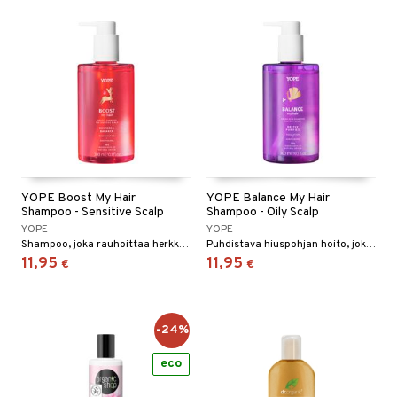
YOPE Boost My Hair
YOPE Balance My Hair
Shampoo - Sensitive Scalp
Shampoo - Oily Scalp
YOPE
YOPE
Shampoo, joka rauhoittaa herkkää hiuspohjaa, antaa volyymia ja kiiltoa latistamatta.
Puhdistava hiuspohjan hoito, joka tasapainottaa talia, tarjoaa kevyen mikrokuorinnan ja pitää hiukset raikkaina ja ilmavina pidempään.
11,95
11,95
€
€
-24%
eco