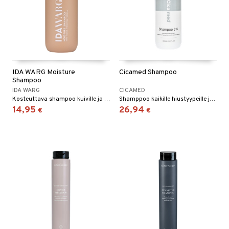
IDA WARG Moisture
Cicamed Shampoo
Shampoo
IDA WARG
CICAMED
Kosteuttava shampoo kuiville ja kiillottomille hiuksille - Ida Warg
Shamppoo kaikille hiustyypeille joka vaikuttaa myös hiustenlähtöä vastaan
14,95
26,94
€
€