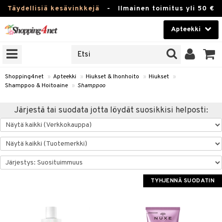
Täydellisiä kesävinkkejä
-
Ilmainen toimitus yli 50 €
Apteekki
ERKKEJÄ
Kauneudenhoito
JAT
UOTTEITA
Piilolinssit
Shopping4net
»
Apteekki
»
Hiukset & Ihonhoito
»
Hiukset
»
Shamppoo & Hoitoaine
»
Shamppoo
Luontaistuotteet
Järjestä tai suodata jotta löydät suosikkisi helposti:
Apteekki
eet
ihkeet
pakasta
pat
ia
Fitness
Puremat & Pistot
 & Seisominen
Koti & Sisustus
& Ihonhoito
/ WC
u
Lelut, Lapsi & Vauva
TYHJENNÄ SUODATIN
nni & Ylety
tuotteet
Tuotemerkkejä
it & Teipit
t
Kampanjat
se
 / Pistokset