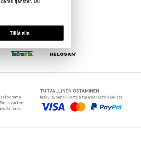
 deras tjänster. Du
Tillåt alla
TURVALLINEN OSTAMINEN
varastoomme
laskulla, pankkikortilla tai asiakastilin kautta
 Sinua varten!
sivuillamme.