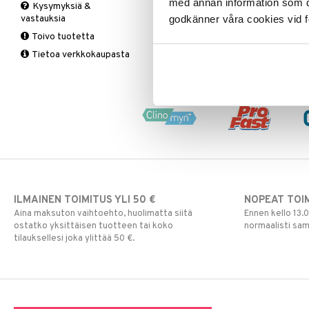
Vitamiinit & Mineraalit
med annan information som du 
Kysymyksiä &
Ranne
Ummetus
Yskä
C-Vitamiinit
Hampaiden hoito
Kuiva nenä
vastauksia
godkänner våra cookies vid f
Selkä
Vatsan hyvinvointi
Kalsium
Nenän vuoto &
Toivo tuotetta
tukkoisuus
Tukisukat
Yliherkkyys ruoalle
Kromi
Tietoa verkkokaupasta
Magnesium
Polvisukat
Laktoori-intoleranssi
Multivitamiinit
Tukisukat
Päivittäin
Muut
Rauta
Seleeni
Sinkki
ILMAINEN TOIMITUS YLI 50 €
NOPEAT TOI
Aina maksuton vaihtoehto, huolimatta siitä
Ennen kello 13.
ostatko yksittäisen tuotteen tai koko
normaalisti sa
tilauksellesi joka ylittää 50 €.