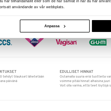
har tillhandahållit eller som de har samlat in när du har använt
ortsatt användande av vår webbplats.
Anpassa
MITUKSET
EDULLISET HINNAT
00 tehdyt tilaukset lähetetään
Ostamalla suuria eriä tuotteita 
mana päivänä
voimme pitää hinnat alhaisina juuri
Voit olla varma, että teet löytöjä 