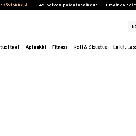
kesävinkkejä
-
45 päivän palautusoikeus -
Ilmainen toim
stuotteet
Apteekki
Fitness
Koti & Sisustus
Lelut, Lap