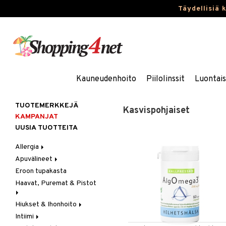
Täydellisiä 
Kauneudenhoito
Piilolinssit
Luontai
TUOTEMERKKEJÄ
Kasvispohjaiset
KAMPANJAT
UUSIA TUOTTEITA
Allergia
Apuvälineet
Nenäsuihkeet
Eroon tupakasta
Silmätipat
Hygienia
Haavat, Puremat & Pistot
Kävely & Seisominen
Kylpy / WC
Hiukset & Ihonhoito
Ensiapu
Saa kiinni & Ylety
Intiimi
Haavat
Erityistuotteet