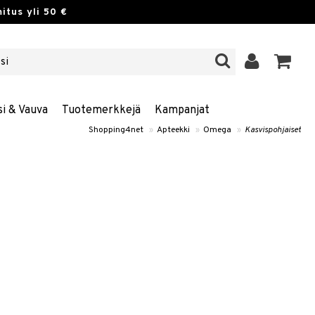
itus yli 50 €
si & Vauva
Tuotemerkkejä
Kampanjat
Shopping4net
»
Apteekki
»
Omega
»
Kasvispohjaiset