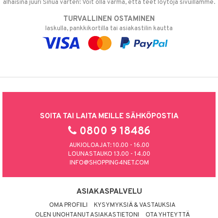
alhaisina juuri Sinua varten! Voit olla varma, että teet löytöjä sivuillamme.
TURVALLINEN OSTAMINEN
laskulla, pankkikortilla tai asiakastilin kautta
SOITA TAI LAITA MEILLE SÄHKÖPOSTIA
0800 9 18486
AUKIOLOAJAT: 10.00 - 16.00
LOUNASTAUKO 13.00 - 14.00
INFO@SHOPPING4NET.COM
ASIAKASPALVELU
OMA PROFIILI
KYSYMYKSIÄ & VASTAUKSIA
OLEN UNOHTANUT ASIAKASTIETONI
OTA YHTEYTTÄ