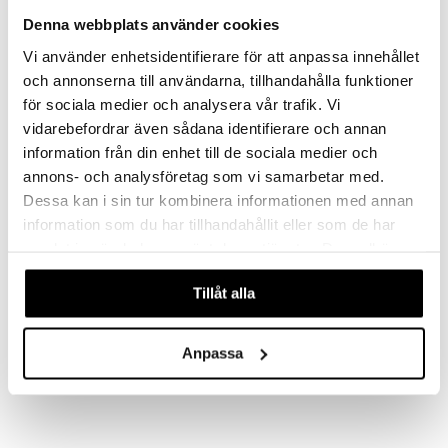
vittäin
isukat
tamiinit
Denna webbplats använder cookies
Vi använder enhetsidentifierare för att anpassa innehållet
och annonserna till användarna, tillhandahålla funktioner
för sociala medier och analysera vår trafik. Vi
vidarebefordrar även sådana identifierare och annan
information från din enhet till de sociala medier och
annons- och analysföretag som vi samarbetar med.
Dessa kan i sin tur kombinera informationen med annan
information som du har tillhandahållit eller som de har
samlat in när du har använt deras tjänster. Du godkänner
våra cookies vid fortsatt användande av vår webbplats.
VOORDIQ Hudflikar
Scholl Vårtpenna
Tillåt alla
VOORDIQ
SCHOLL
VOORDIQ Ihonpoistoliinat on erityisesti kehitetty nopeasti ja helposti poistamaan ihonpoimut.
Levitettävä syylien torjunta-geeli.
29
21,90
€
€
Anpassa