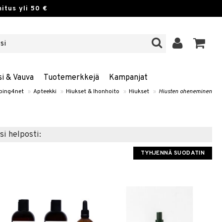
itus yli 50 €
si & Vauva
Tuotemerkkejä
Kampanjat
ping4net
»
Apteekki
»
Hiukset & Ihonhoito
»
Hiukset
»
Hiusten oheneminen
si helposti:
TYHJENNÄ SUODATIN