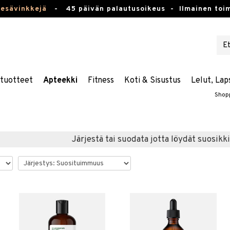
kesävinkkejä
-
45 päivän palautusoikeus -
Ilmainen toim
stuotteet
Apteekki
Fitness
Koti & Sisustus
Lelut, Lap
Shop
Järjestä tai suodata jotta löydät suosikki