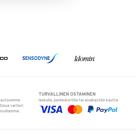
TURVALLINEN OSTAMINEN
varastoomme
laskulla, pankkikortilla tai asiakastilin kautta
 Sinua varten!
sivuillamme.