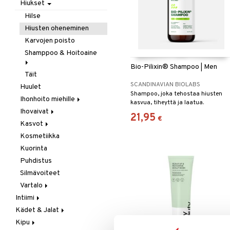
Laastarit & Teipit
Hiukset
Puremat / Pistokset
Hilse
Verenvuoto
Hiusten oheneminen
Karvojen poisto
Shamppoo & Hoitoaine
Bio-Pilixin® Shampoo | Men
Täit
Hoitoaine
SCANDINAVIAN BIOLABS
Huulet
Shamppoo
Shampoo, joka tehostaa hiusten
Ihonhoito miehille
kasvua, tiheyttä ja laatua.
Ihovaivat
Parranajo / Sheivaus
21,95
€
Kasvot
Puhdistus
Akne
Kosmetiikka
Ekseema
Akne
Kuorinta
Kuiva iho
Kasvovoiteet
Puhdistus
Ongelmaiho
Ongelmaiho
Herkkä iho
Silmävoiteet
Kuiva iho
Vartalo
Normaali iho
Intiimi
Deodorantit
Rasvainen iho
Kädet & Jalat
Ehkäisyvälineet
Intiimihygienia
Kipu
Inkontinenssi
Jalkojen hoito
Kuorinta