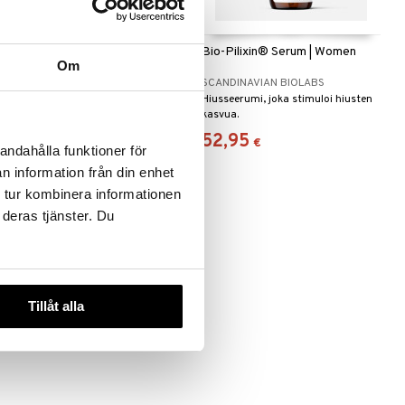
Bio-Pilixin® Conditioner |
Bio-Pilixin® Serum | Women
Om
Women
SCANDINAVIAN BIOLABS
SCANDINAVIAN BIOLABS
Kosteuttava hoitoaine, joka
Hiusseerumi, joka stimuloi hiusten
tehostaa hiusten kasvua, tiheyttä
kasvua.
ja laatua.
28,95
52,95
€
€
andahålla funktioner för
n information från din enhet
 tur kombinera informationen
 deras tjänster. Du
Tillåt alla