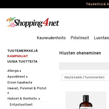
Täydellisiä 
Kauneudenhoito
Piilolinssit
Luontai
TUOTEMERKKEJÄ
Hiusten oheneminen
KAMPANJAT
UUSIA TUOTTEITA
Allergia
Apuvälineet
Nenäsuihkeet
Eroon tupakasta
Silmätipat
Hygienia
Haavat, Puremat & Pistot
Kävely & Seisominen
Kylpy / WC
Hiukset & Ihonhoito
Ensiapu
Saa kiinni & Ylety
Haavat
Erityistuotteet