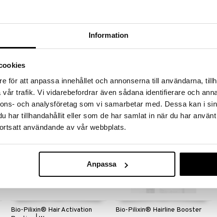
Indy Beauty Root Revive &
Bio-Pilixin® Shampoo | Women
Information
Thickening Scalp Serum
INDY BEAUTY
SCANDINAVIAN BIOLABS
Rauhoittava päänahan seerumi
Shampoo, joka tehostaa hiusten
täyteläisemmille ja terveemmille
kasvua, tiheyttä ja laatua.
cookies
hiuksille sekä vähentämään
18,95
21,95
€
€
hiustenlähtöä.
e för att anpassa innehållet och annonserna till användarna, tillh
vår trafik. Vi vidarebefordrar även sådana identifierare och anna
nnons- och analysföretag som vi samarbetar med. Dessa kan i sin
har tillhandahållit eller som de har samlat in när du har använt
ortsatt användande av vår webbplats.
Anpassa
Bio-Pilixin® Hair Activation
Bio-Pilixin® Hairline Booster