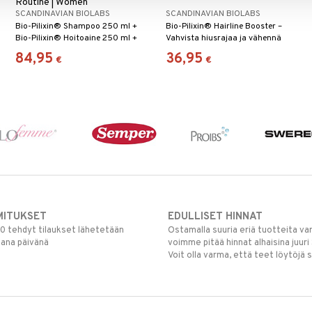
Routine | Women
SCANDINAVIAN BIOLABS
SCANDINAVIAN BIOLABS
Bio-Pilixin® Shampoo 250 ml +
Bio-Pilixin® Hairline Booster –
Bio-Pilixin® Hoitoaine 250 ml +
Vahvista hiusrajaa ja vähennä
Bio-Pilixin® Seerumi 100 ml
hiustenlähtöä Scandinavian
84,95
36,95
€
€
Biolabsin edistynyt leave-on-
seerumi harveneville hiusrajoille ja
vetäytyvälle hiusrajalle. Kliinisesti
testattu, vegaaninen ja hierovalla
applikaattorilla terveemmille
hiuksille.
MITUKSET
EDULLISET HINNAT
00 tehdyt tilaukset lähetetään
Ostamalla suuria eriä tuotteita 
mana päivänä
voimme pitää hinnat alhaisina juuri
Voit olla varma, että teet löytöjä 