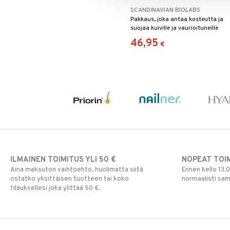
Multivitamiinit
Tukisukat
Päivittäin
SCANDINAVIAN BIOLABS
Pakkaus, joka antaa kosteutta ja
Muut
suojaa kuiville ja vaurioituneille
Rauta
hiuksille.
46,95
€
Seleeni
Sinkki
ILMAINEN TOIMITUS YLI 50 €
NOPEAT TOI
Aina maksuton vaihtoehto, huolimatta siitä
Ennen kello 13.
ostatko yksittäisen tuotteen tai koko
normaalisti sa
tilauksellesi joka ylittää 50 €.