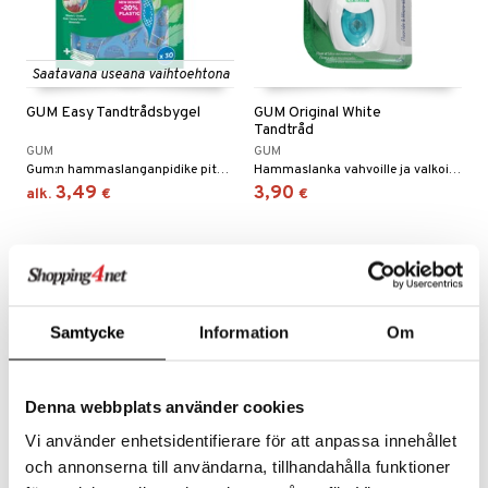
Saatavana useana vaihtoehtona
GUM Easy Tandtrådsbygel
GUM Original White
Tandtråd
GUM
GUM
Gum:n hammaslanganpidike pitää hampaasi kauniina ja terveinä.
Hammaslanka vahvoille ja valkoisille hampaille.
3,49
3,90
alk.
€
€
Samtycke
Information
Om
Denna webbplats använder cookies
Vi använder enhetsidentifierare för att anpassa innehållet
och annonserna till användarna, tillhandahålla funktioner