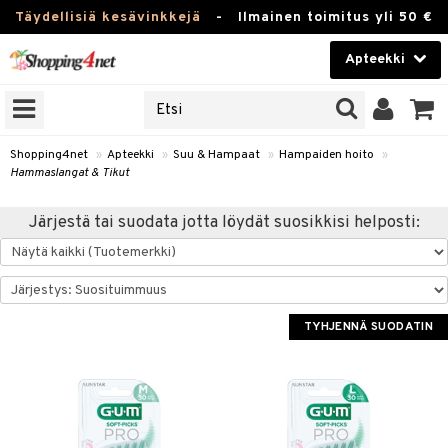
Täydellisiä kesävinkkejä
-
Ilmainen toimitus yli 50 €
Apteekki
ERKKEJÄ
Kauneudenhoito
JAT
UOTTEITA
Piilolinssit
Shopping4net
»
Apteekki
»
Suu & Hampaat
»
Hampaiden hoito
»
Hammaslangat & Tikut
Luontaistuotteet
Järjestä tai suodata jotta löydät suosikkisi helposti:
Apteekki
eet
ihkeet
pakasta
pat
ia
Fitness
Puremat & Pistot
 & Seisominen
Koti & Sisustus
TYHJENNÄ SUODATIN
& Ihonhoito
/ WC
u
Lelut, Lapsi & Vauva
nni & Ylety
tuotteet
Tuotemerkkejä
Jalat
it & Teipit
t
välineet
Kampanjat
se
 / Pistokset
nenssi
n hoito