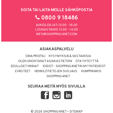
SOITA TAI LAITA MEILLE SÄHKÖPOSTIA
0800 9 18486
AUKIOLOAJAT: 10.00 - 16.00
LOUNASTAUKO 13.00 - 14.00
INFO@SHOPPING4NET.COM
ASIAKASPALVELU
OMA PROFIILI
KYSYMYKSIÄ & VASTAUKSIA
OLEN UNOHTANUT ASIAKASTIETONI
OTA YHTEYTTÄ
EDULLISET HINNAT
EHDOT - SHOPPING4NETIN MYYNTIEHDOT
EVÄSTEET
HENKILÖTIETOJEN SUOJAUS
KUMPPANIKSI
SHOPPING4NET
SEURAA MEITÄ MYÖS SIVUILLA
© 2026 SHOPPING4NET
•
SITEMAP