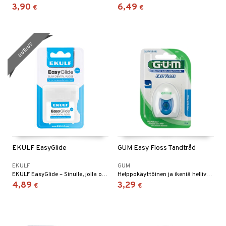
än vuoto & tukkoisuus
hyvinvointi
m
3,90
6,49
€
€
 verkkokaupasta
kat
kyys ruoalle
visukat
toori-intoleranssi
ium
uutuus
vittäin
isukat
tamiinit
EKULF EasyGlide
GUM Easy Floss Tandtråd
EKULF
GUM
EKULF EasyGlide – Sinulle, jolla on tiiviit hammasvälit. Liukuu helposti. Erittäin ohut. Vahva materiaali.
Helppokäyttöinen ja ikeniä hellivä hammaslanka.
4,89
3,29
€
€