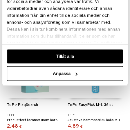
för sociala medier och analysera vår trafik. Vi
GUM Soft Picks Fluoride
Plackers Tri-Line
Large Rubber tip pick
vidarebefordrar även sådana identifierare och annan
GUM
PLACKERS
information från din enhet till de sociala medier och
Yksittäiskäyttöisiä pehmeitä väliharjoja.
Plackers Tri-line, jossa on kolme vahvaa lankaa
annons- och analysföretag som vi samarbetar med.
4,49
6,90
€
€
Dessa kan i sin tur kombinera informationen med annan
information som du har tillhandahållit eller som de har
samlat in när du har använt deras tjänster. Du godkänner
våra cookies vid fortsatt användande av vår webbplats.
Tillåt alla
Anpassa
TePe PlaqSearch
TePe EasyPick M-L 36 st
TEPE
TEPE
Produkttext kommer inom kort.
Joustava hammastikku koko M-L
2,48
4,89
€
€