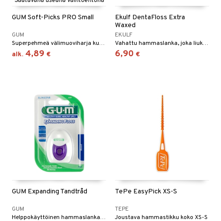
Saatavana useana vaihtoehtona
talovoiteet
mmastahnat
 Suolisto
GUM Soft-Picks PRO Small
Ekulf DentaFloss Extra
Waxed
masväliharjat
uoto
GUM
EKULF
Superpehmeä välimuoviharja kumikuiduilla, joka puhdistaa hampaiden väliä 50% tehokkaammin.
Vahattu hammaslanka, joka liukuu helposti. 111 metriä, joka kestää pitkään. Täydellinen päivittäiseen puhdistukseen hampaiden välissä.
paiden hoito
nit & Mineraalit
4,89
6,90
alk.
€
€
 & Suihkeet
uoja
udet
pää
Suolisto
tuminen
inen & Kuume
vat
t & Mineraalit
ys
kipu & Käheys
asapaino
& K
spalvelu
memittarit
kamat
iinit
GUM Expanding Tandtråd
TePe EasyPick XS-S
ksiä & vastauksia
va nenä
us
iinit
GUM
TEPE
tuotetta
Helppokäyttöinen hammaslanka, joka on hellävarainen ikenille ja laajenee käytön aikana.
Joustava hammastikku koko XS-S