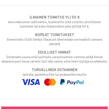
ILMAINEN TOIMITUS YLI 50 €
Aina maksuton vaihtoehto, huolimatta siitä ostatko yksittäisen
tuotteen tai koko tilauksellesi joka ylittää 50 €.
NOPEAT TOIMITUKSET
Ennen kello 13.00 tehdyt tilaukset lähetetään normaalisti samana
päivänä
EDULLISET HINNAT
Ostamalla suuria eriä tuotteita varastoomme voimme pitää hinnat
alhaisina juuri Sinua varten! Voit olla varma, että teet löytöjä sivuillamme.
TURVALLINEN OSTAMINEN
laskulla, pankkikortilla tai asiakastilin kautta