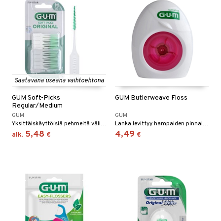
Saatavana useana vaihtoehtona
GUM Soft-Picks
GUM Butlerweave Floss
Regular/Medium
GUM
GUM
Yksittäiskäyttöisiä pehmeitä väliharjoja.
Lanka levittyy hampaiden pinnalle ja puhdistaa ja poistaa plakkia tehokkaasti.
5,48
4,49
alk.
€
€