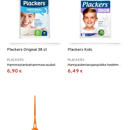
Plackers Original 38 st
Plackers Kids
PLACKERS
PLACKERS
Hammaslankahammasraudat
Hampaidenlanganpidike hedelmämaulla, erityisesti suunniteltu 7–12-vuotiaille lapsille.
6,90
6,49
€
€